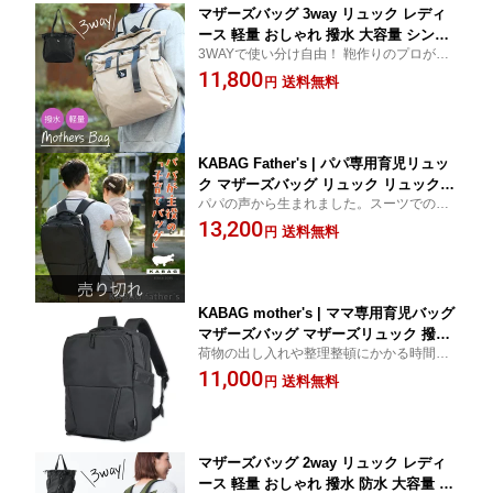
マザーズバッグ 3way リュック レディ
ース 軽量 おしゃれ 撥水 大容量 シンプ
3WAYで使い分け自由！ 鞄作りのプロが作
ル トート ショルダー a4 多機能 収納 パ
った高品質で多機能マザーズバッグ。撥水
11,800
パ ママバッグ おむつ 黒 ブラック ベー
送料無料
円
加工＆大容量でママの毎日をサポート。敷
ジュ ナイロン 旅行 通勤 出産祝い 出産
きパッド付きでどこでもおむつ替えに便
準備 人気 プレゼント 送料無料 無地 オ
利。スタンダード2色展開！
ックス uniqute xy0048a
KABAG Father's | パパ専用育児リュッ
ク マザーズバッグ リュック リュックサ
パパの声から生まれました。スーツでの仕
ック 大容量 多機能 撥水 メンズも使え
事の日でもスッキリ使えるオンオフ兼用フ
13,200
る パパ用 子育てバッグ 整理整頓 送料
送料無料
円
ァザーズバッグ。もちろん、ママにも兼用
無料 レディース ユニセックス ブラック
いただけます。
父の日 プレゼント カバック カバッグ
ファーザーズ el8557a
KABAG mother's | ママ専用育児バッグ
マザーズバッグ マザーズリュック 撥水
荷物の出し入れや整理整頓にかかる時間を
大容量 整理整頓 除菌ティッシュ入れ 哺
減らして、「親子で過ごした時間」の思い
11,000
乳瓶 おしゃれ ママバッグ メッシュポケ
送料無料
円
出を増やすことができる便利アイテム。※
ット バックパック ユニセックス 時短バ
旧称：KABAG Mothers2
ッグ ブラック グレー ネイビー ベージ
ュ カバック 送料無料 el8604a
マザーズバッグ 2way リュック レディ
ース 軽量 おしゃれ 撥水 防水 大容量 ト