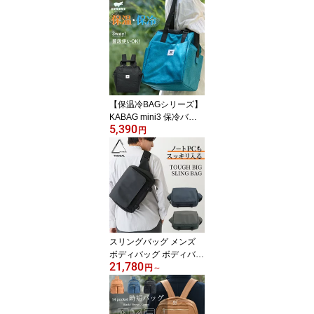
ホルダー レザー フリン
ジ アクセサリー バッグ
ポーチ 可愛い おしゃれ
ハンドメイド 黒 ベージ
ュ ブルー レッド ネイビ
ー オレンジ イエロー 赤
プレゼント 敬老の日 ユ
ニキュート uniqute tu00
【保温冷BAGシリーズ】
57
KABAG mini3 保冷バッ
5,390
グ コンパクト 折りたた
円
み 3way 保冷 レジカゴ
エコバッグ 買い物かご
リュック トート 肩掛け
撥水 保温 自立 おしゃれ
ペットボトル 自転車 お
弁当 キャンプ 運動会 お
りたたみ バッグ メンズ
レディース カバック kab
スリングバッグ メンズ
ag el8599a
ボディバッグ ボディバッ
21,780
ク ナイロン ipad 13イン
円
～
チ ノートパソコン pc 撥
水 防水 軽い 大容量 大き
め 耐久性 黒 ワンショル