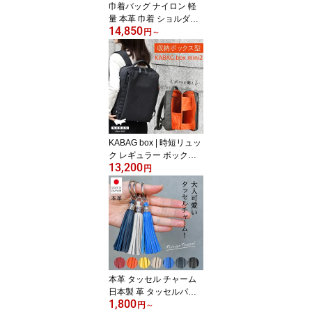
巾着バッグ ナイロン 軽
量 本革 巾着 ショルダー
14,850
斜めがけ 大人 小さめ 撥
円
～
水 ショルダーバッグ ワ
ンショルダー バケツ型バ
ッグ 浴衣 レディース バ
ッグ 肩掛け きれいめ 30
代 40代 50代 2WAY 3WA
Y おしゃれ 高見え シン
プル 人気 送料無料 ユニ
キュート uniqute uq129
KABAG box | 時短リュッ
ク レギュラー ボックス
13,200
メンズ レディース 観音
円
開き 自立型 整理整頓 コ
ンパクト A4収納 撥水 軽
量 多機能 時短バッグ 通
勤 通学 旅行 リュックサ
ック バックパック デイ
バッグ カバッグ カバッ
ク box mini 2 送料無料 el
5503a
本革 タッセル チャーム
日本製 革 タッセルパー
1,800
ツ バッグチャーム キー
円
～