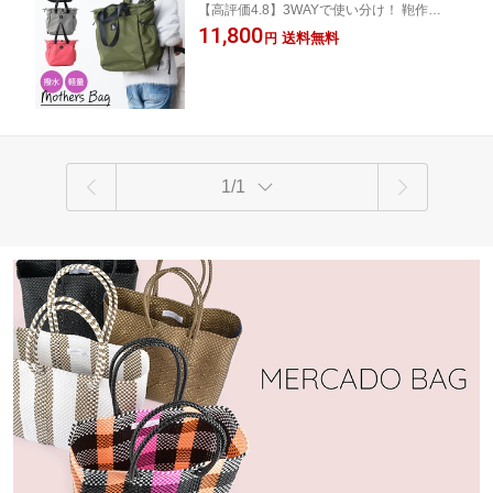
【高評価4.8】3WAYで使い分け！ 鞄作りの
ート ショルダー a4 多機能 収納 パパ マ
プロが作った高品質で多機能マザーズバッ
11,800
マバッグ 黒 カーキ グレー ピンク ナイ
送料無料
円
グ。撥水＆大容量でママの毎日をサポー
ロン 旅行 通勤 出産祝い 出産準備 人気
ト。おむつ替えパッド＆手提げ付き。おし
プレゼント送料無料 3way リップストッ
ゃれな4色展開！
プ uniqute XY0020
1/1