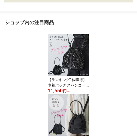
ショップ内の注目商品
【ランキング1位獲得】
巾着バッグ スパンコール
11,550
巾着 ショルダー 斜めが
円
～
け 大人 小さめ ショルダ
ーバッグ バケツ型バッグ
ミニバッグ レディース
バッグ キラキラ パーテ
ィーバッグ 結婚式 二次
会 3WAY 肩掛け 軽量 お
しゃれ 送料無料 ユニキ
ュート uniqute uq132