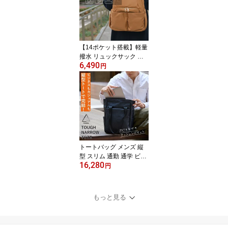
ダーバッグ カメラバッグ
斜めがけバック シンプル
黒 カーキ ネイビー Maku
ake 父の日 タフビッグス
リング TRIDEAL tr0008
【14ポケット搭載】軽量
撥水 リュックサック 通
6,490
勤 通学 B5 大容量 多機能
円
レディース 40代 50代 60
代 時短バッグ ママバッ
グ 多収納 ポケット カバ
ン 鞄 黒 グリーン 緑 ブラ
ウン 茶 お出かけ プレゼ
ント 母の日 敬老の日 送
料無料 EL5486
トートバッグ メンズ 縦
型 スリム 通勤 通学 ビジ
16,280
ネス 新生活 入学祝い 就
円
職祝い プレゼント 自立
軽量 撥水 防水 大容量 A4
ノートパソコン 本革 お
もっと見る
しゃれ シンプル 黒 ネイ
ビー カーキ Makuake TR
IDEAL tr0012