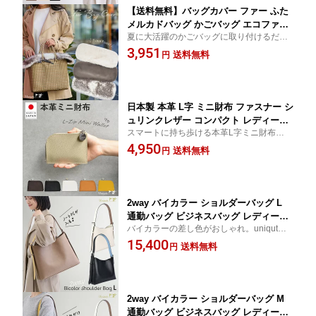
【送料無料】バッグカバー ファー ふた
メルカドバッグ かごバッグ エコファー
夏に大活躍のかごバッグに取り付けるだけ
フェイクファー ファー小物 アクセサリ
で、冬のおしゃれなバッグに大変身！紐で
3,951
ー カバー 取り外し おしゃれ 可愛い レ
送料無料
円
縛るだけの簡単仕様。メルカドバッグやマ
ディース 秋 冬 バックカバー バッグ グ
ルニなどいろんなバッグに使って楽しんで
レー プレゼント クリスマス 母の日 敬
ください♪
老の日 uniqute ユニキュート XY0047
日本製 本革 L字 ミニ財布 ファスナー シ
ュリンクレザー コンパクト レディース
スマートに持ち歩ける本革L字ミニ財布。大
メンズ ユニセックス 小銭入れ ミニウォ
人のきれいめコーデに映えるコンパクトウ
4,950
レット カードケース ギフト プレゼント
送料無料
円
ォレット。誕生日・記念日・クリスマス
人気 ブランド ロゴチャーム付 黒 白 ベ
に。贈って喜ばれる本革ミニ財布です。
ージュ 父の日 母の日 ユニキュート uni
qute uq125
2way バイカラー ショルダーバッグ L
通勤バッグ ビジネスバッグ レディース
バイカラーの差し色がおしゃれ。uniquteの
ノートPC A4 斜めがけ 肩掛け 自立 通勤
2wayショルダーバッグ。通勤・ビジネスに
15,400
通学 軽量 上品 シンプル 大人 おしゃれ
送料無料
円
も休日にも活躍。Mサイズと大容量のLサイ
ベージュ 白 黒 送料無料 ユニキュート u
ズから選べます。
niqute uq140a
2way バイカラー ショルダーバッグ M
通勤バッグ ビジネスバッグ レディース