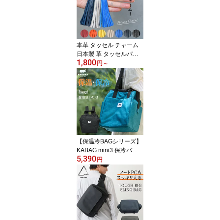
勤 通学 旅行 リュックサ
ック バックパック デイ
バッグ カバッグ カバッ
ク box mini 2 送料無料 el
5503a
本革 タッセル チャーム
日本製 革 タッセルパー
1,800
ツ バッグチャーム キー
円
～
ホルダー レザー フリン
ジ アクセサリー バッグ
ポーチ 可愛い おしゃれ
ハンドメイド 黒 ベージ
ュ ブルー レッド ネイビ
ー オレンジ イエロー 赤
プレゼント 敬老の日 ユ
ニキュート uniqute tu00
【保温冷BAGシリーズ】
57
KABAG mini3 保冷バッ
5,390
グ コンパクト 折りたた
円
み 3way 保冷 レジカゴ
エコバッグ 買い物かご
リュック トート 肩掛け
撥水 保温 自立 おしゃれ
ペットボトル 自転車 お
弁当 キャンプ 運動会 お