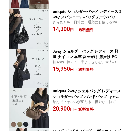
uniqute ショルダーバッグ レディース 3
way スパンコールバッグ ムーンバッグ
きらめきを、日常に。通勤にも使える3way
斜めがけ 軽量 PC対応 通勤バッグ 通学
スパンコールバッグ。
14,300
ブラック S M ユニキュート
送料無料
円
～
3way ショルダーバッグ レディース 軽
量 ナイロン 本革 斜めがけ 肩掛け PC収
軽やかに持てて、品よくなじむ。大人のた
納 通勤 きれいめ S M uniqute ユニキュ
めの3wayショルダー。体に沿うような丸み
15,950
ート ムーンバッグ
送料無料
円
～
を帯びた形状が立ち姿を美しくします。ノ
ートPCが入るMサイズは大容量なので、旅
行や出張にもお勧め。
uniqute 2way シェルバッグ レディース
ショルダーバッグ ハンドバッグ キャン
結んでフォルムが変わる。軽やかに持て
バス 帆布 牛革 本革 通勤バッグ きれい
る、帆布×本革の大人のシェルバッグ。Sサ
20,900
め 大人 肩掛け S M ユニキュート
送料無料
円
～
イズは肩掛けもできるショルダーベルト付
の2way仕様。
ロングハンドル バッグ レディース スパ