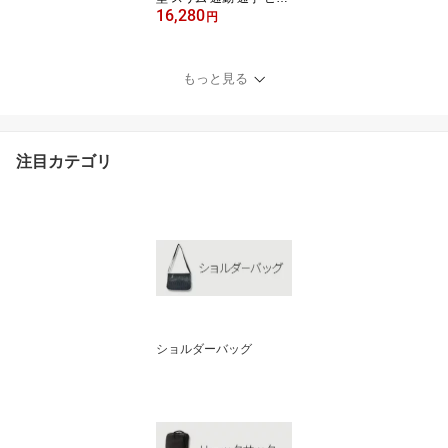
16,280
ネス 新生活 入学祝い 就
円
職祝い プレゼント 自立
軽量 撥水 防水 大容量 A4
ノートパソコン 本革 お
もっと見る
しゃれ シンプル 黒 ネイ
ビー カーキ Makuake TR
IDEAL tr0012
注目カテゴリ
ショルダーバッグ