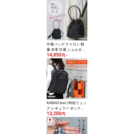
け 大人 小さめ ショルダ
ーバッグ バケツ型バッグ
ミニバッグ レディース
バッグ キラキラ パーテ
ィーバッグ 結婚式 二次
会 3WAY 肩掛け 軽量 お
しゃれ 送料無料 ユニキ
ュート uniqute uq132
巾着バッグ ナイロン 軽
量 本革 巾着 ショルダー
14,850
斜めがけ 大人 小さめ 撥
円
～
水 ショルダーバッグ ワ
ンショルダー バケツ型バ
ッグ 浴衣 レディース バ
ッグ 肩掛け きれいめ 30
代 40代 50代 2WAY 3WA
Y おしゃれ 高見え シン
プル 人気 送料無料 ユニ
キュート uniqute uq129
KABAG box | 時短リュッ
ク レギュラー ボックス
13,200
メンズ レディース 観音
円
開き 自立型 整理整頓 コ
ンパクト A4収納 撥水 軽
量 多機能 時短バッグ 通