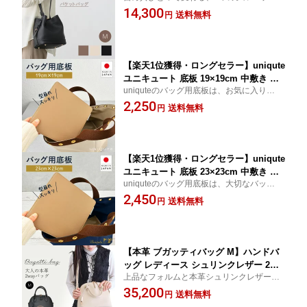
デイリーに使いやすい、オシャレが大好き
14,300
ルダーバッグ おしゃれ 大人可愛い 大人
送料無料
円
な大人の女性に似合う3wayバケットバッ
カジュアル 軽量 ギフト プレゼント ユ
グ。※Mサイズの商品ページです。
ニキュート uniqute uq151
【楽天1位獲得・ロングセラー】uniqute
ユニキュート 底板 19×19cm 中敷き 型
uniquteのバッグ用底板は、お気に入りバッ
崩れ防止 変形防止 TEFOX 撥水 日本製
グを簡単にきれいに整えてくれる便利アイ
2,250
3年間安心保証 トートバッグ ハンドバッ
送料無料
円
テムです。日本の職人による丁寧な作り
グ バッグ整理 インナーボード 軽量 高
で、大切なバッグを美しく保ちます。
品質 送料無料 コーエイ鞄店 uq003
【楽天1位獲得・ロングセラー】uniqute
ユニキュート 底板 23×23cm 中敷き 型
uniquteのバッグ用底板は、大切なバッグを
崩れ防止 変形防止 TEFOX 撥水 日本製
簡単にきれいに整えてくれる便利アイテ
2,450
3年間安心保証 トートバッグ ハンドバッ
送料無料
円
ム。日本の職人による丁寧な作りで、バッ
グ バッグ整理 インナーボード 軽量 高
グを美しく保ちます。※正方形タイプは2サ
品質 送料無料 コーエイ鞄店 19tu004a
イズあります。
【本革 ブガッティバッグ M】ハンドバ
ッグ レディース シュリンクレザー 2wa
上品なフォルムと本革シュリンクレザーの
y 斜め掛け ボストン 大人 上品 おしゃれ
艶が魅力の、ブガッティ型ボストンバッ
35,200
高級感 高見え ショルダー付 バッグ 卒
送料無料
円
グ。傷が目立ちにくいので毎日気軽に革の
業式 入園式 記念日 フォーマル プレゼ