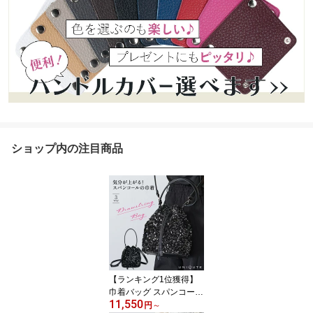
ショップ内の注目商品
【ランキング1位獲得】
巾着バッグ スパンコール
11,550
巾着 ショルダー 斜めが
円
～