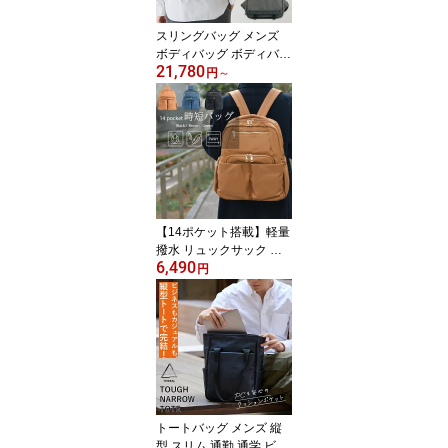
りたたみ バッグ メンズ
レディース カバック kab
スリングバッグ メンズ
ag el8599a
ボディバッグ ボディバッ
21,780
ク ナイロン ipad 13イン
円
～
チ ノートパソコン pc 撥
水 防水 軽い 大容量 大き
め 耐久性 黒 ワンショル
ダーバッグ カメラバッグ
斜めがけバック シンプル
黒 カーキ ネイビー Maku
ake 父の日 タフビッグス
リング TRIDEAL tr0008
【14ポケット搭載】軽量
撥水 リュックサック 通
6,490
勤 通学 B5 大容量 多機能
円
レディース 40代 50代 60
代 時短バッグ ママバッ
グ 多収納 ポケット カバ
ン 鞄 黒 グリーン 緑 ブラ
ウン 茶 お出かけ プレゼ
ント 母の日 敬老の日 送
料無料 EL5486
トートバッグ メンズ 縦
型 スリム 通勤 通学 ビジ