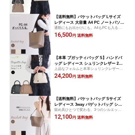
バッグを楽しんでいただけます。※Mサイ
ント トープ ブラック アイボリー ユニ
ズの商品ページです
キュート uniqute uq145
【送料無料】バケットバッグ Lサイズ
レディース 大容量 A4 PC ノートパソコ
通勤にもお出かけにも。A4もPCも入る、シ
ン トートバッグ 通勤バッグ 肩掛け バ
ンプルで頼りになる大人のトート。肩掛
16,500
ッグ ママバッグ 3way バゲットバッグ
送料無料
円
け、手持ち、使い分けができて、更に留め
ショルダーバッグ おしゃれ 大人可愛い
具で3タイプのシルエットを楽しめます。
大人カジュアル 軽量 ギフト プレゼント
ユニキュート uniqute uq143
【本革 ブガッティバッグ S】ハンドバ
ッグ レディース シュリンクレザー 2wa
上品なフォルムと本革シュリンクレザーの
y 斜め掛け ミニボストン 大人 上品 おし
艶が魅力の、ブガッティ型ミニボストンバ
24,200
ゃれ 高級感 高見え ショルダー付 小さ
送料無料
円
ッグ。傷が目立ちにくいので毎日気軽に革
め バッグ 卒業式 入園式 記念日 フォー
のバッグを楽しんでいただけます。※Sサイ
マル プレゼント ブラック アイボリー
ズの商品ページです
ユニキュート uniqute uq144
【送料無料】バケットバッグ Sサイズ
レディース 3way バゲットバッグ ショ
留め具ひとつで変わる、3つのシルエット。
ルダーバッグ ハンドバッグ 斜めがけ 巾
小さめサイズが使いやすい、オシャレが大
12,100
着バッグ 軽量 小さめ 大人可愛い 大人
送料無料
円
好きな大人の女性に似合う3wayバケットバ
カジュアル 通勤 通学 旅行 ギフト プレ
ッグ。
ゼント ユニキュート uniqute uq142