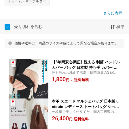
チャーム・キーホルダー
さらに表示
売り切れを含む
標準
価格や送料は、商品のサイズや色によって異なる場合があります。
【3年間安心保証】洗える 制菌 ハンドル
カバー バッグ 日本製 持ち手 カバー 布
汗も汚れも洗えて清潔！抗菌防臭のSEKマ
ポリエステル SEKマーク認証 送料無料
ーク取得の布地ハンドルカバー。丁寧な作
1,800
消臭 洗濯 汗 速乾 汚れ防止 レディース
送料無料
円
～
りの日本製。布製なので革にはない柔らか
メンズ 手洗い ショルダーバッグ トート
いサラッとした触り心地。SとMサイズ。お
バッグ リュック 水筒 ユニキュート uni
得な2枚セットあります。
qute TU0018
本革 スエード マルシェバッグ 日本製 u
niqute レディース トートバッグ ショル
一枚革で美しく仕立てた、国内工房製の本
ダーバッグ 2way ヌバックレザー 牛革
革スエードマルシェバッグ。
26,400
一枚革 国内工房 ブラウン ネイビー ボ
送料無料
円
ルドー 上品 シンプル