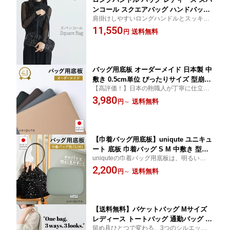
ンコール スクエアバッグ ハンドバッグ
肩掛けしやすいロングハンドルとスッキリ
肩掛け 横長 ブラック 軽量 ポケット お
した横長フォルムで、華やかさを大人に楽
11,550
しゃれ uniqute ユニキュート
送料無料
円
しむ uniqute ユニキュートのスパンコール
バッグ
バッグ用底板 オーダーメイド 日本製 中
敷き 0.5cm単位 ぴったりサイズ 型崩れ
【高評価！】日本の鞄職人が丁寧に仕立て
防止 自立サポート 最短5営業日 送料無
ます。お気に入りバッグの底板をオーダー
3,980
料 uniqute ユニキュート コーエイ鞄店
送料無料
円
～
メイドしませんか。型崩れ防止はもちろ
order_made
ん、はっ水・防汚効果など機能性底板で
す。
【巾着バッグ用底板】uniqute ユニキュ
ート 底板 巾着バッグ S M 中敷き 型崩
uniquteの巾着バッグ用底板は、明るいライ
れ防止 変形防止 TEFOX 撥水 日本製 3
トグレーでバッグの中をパッと明るく見や
2,200
年間安心保証 ハンドバッグ バッグ整理
送料無料
円
～
すくしてくれます。お気に入りのバッグを
インナーボード 軽量 高品質 送料無料
さらに使いやすくするアイテムです。
コーエイ鞄店 uq158a
【送料無料】バケットバッグ Mサイズ
レディース トートバッグ 通勤バッグ 肩
留め具ひとつで変わる、3つのシルエット。
掛け バッグ 3way バゲットバッグ ショ