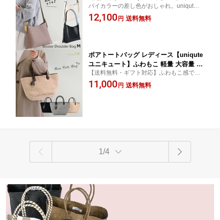
バイカラーの差し色がおしゃれ。uniquteの
斜めがけ 肩掛け 自立 通勤 通学 軽量 上
2wayショルダーバッグ。通勤・ビジネスに
12,100
品 シンプル 大人 おしゃれ ベージュ 白
送料無料
円
も休日にも活躍、Mサイズと大容量のLサイ
黒 送料無料 ユニキュート uniqute uq14
ズから選べます。
0a
ボアトートバッグ レディース【uniqute
ユニキュート】ふわもこ 軽量 大容量 舟
【送料無料・ギフト対応】ふわもこ感で秋
形トート トートバッグ ボアバッグ 大人
冬を楽しむ。大人かわいいボアトートバッ
11,000
かわいい ボア バッグ おしゃれ 通勤 通
送料無料
円
グで、秋冬コーデを上品にアップデート。
学 秋冬 プレゼント ギフト クリスマス
通勤・通学・お出かけにもぴったり。
誕生日 黒 ベージュ グレー uq146
1/4