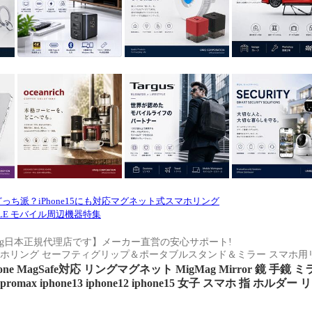
っち派？iPhone15にも対応マグネット式スマホリング
TYLE モバイル周辺機器特集
Mag日本正規代理店です】メーカー直営の安心サポート!
ホリング セーフティグリップ＆ポータブルスタンド＆ミラー スマホ用
ne MagSafe対応 リングマグネット MigMag Mirror 鏡 手鏡
 pro promax iphone13 iphone12 iphone15 女子 スマホ 指