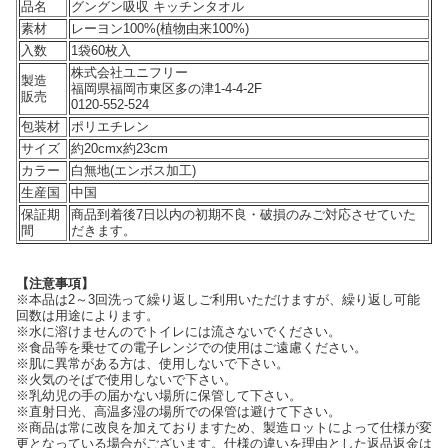
品名
グングン吸収 キッチンタオル
素材
レーヨン100%(植物由来100%)
入数
1袋60枚入
株式会社ユニフリー
製造
福岡県福岡市東区多の津1-4-4-2F
販売
0120-552-524
包装材
ポリエチレン
サイズ
約20cmx約23cm
カラー
白無地(エンボス加工)
生産国
中国
保証期
商品到着後7日以内の初期不良・破損のみご対応させていた
間
だきます。
【注意事項】
※本品は2～3回洗って繰り返しご利用いただけますが、繰り返し可能
回数は用途によります。
※水に溶けませんのでトイレには流さないでください。
※食品等を乗せての電子レンジでの使用はご遠慮ください。
※肌に異常がある方は、使用しないで下さい。
※火気のそばで使用しないで下さい。
※乳幼児の手の届かない場所に保管して下さい。
※直射日光、高温多湿の場所での保管は避けて下さい。
※商品は常に改良を加えておりますため、製造ロットによって仕様が変
更となっている場合がございます。仕様の違いを理由とした返品返金は