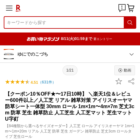
8/11(火)01:59まで
要エントリー
ゆにでのこづち
1/21
動画
（
631
件）
4.51
【クーポン10％OFF★〜17日10時】 ＼楽天1位＆レビュ
ー600件以上／人工芝 リアル 雑草対策 アイリスオーヤマ
防草シート一体型 30mm ロール 1m×1m〜4m×7m 芝丈3c
m 防草 芝生 雑草防止 人工芝生 人工芝マット 芝生マット
U字釘
【84種類から選べるサイズオーダー】人工芝 ロール アイリスオーヤマ 1m×1
m〜1m×20m リアル 人工芝 防草 芝生 ガーデン 雑草防止 芝丈3cm ロールタ
イプ 芝生ロール