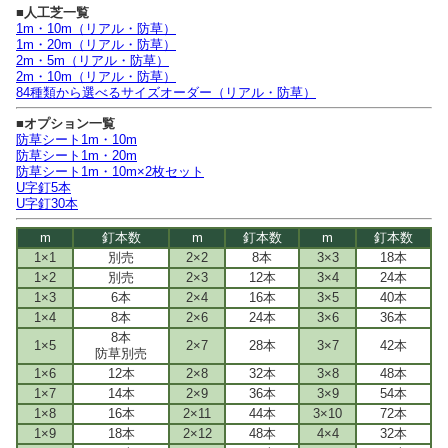
■人工芝一覧
1m・10m（リアル・防草）
1m・20m（リアル・防草）
2m・5m（リアル・防草）
2m・10m（リアル・防草）
84種類から選べるサイズオーダー（リアル・防草）
■オプション一覧
防草シート1m・10m
防草シート1m・20m
防草シート1m・10m×2枚セット
U字釘5本
U字釘30本
m
釘本数
m
釘本数
m
釘本数
1×1
別売
2×2
8本
3×3
18本
1×2
別売
2×3
12本
3×4
24本
1×3
6本
2×4
16本
3×5
40本
1×4
8本
2×6
24本
3×6
36本
8本
1×5
2×7
28本
3×7
42本
防草別売
1×6
12本
2×8
32本
3×8
48本
1×7
14本
2×9
36本
3×9
54本
1×8
16本
2×11
44本
3×10
72本
1×9
18本
2×12
48本
4×4
32本