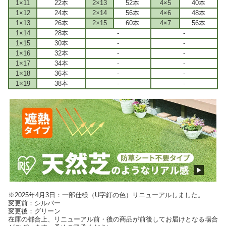
1×11
22本
2×13
52本
4×5
40本
1×12
24本
2×14
56本
4×6
48本
1×13
26本
2×15
60本
4×7
56本
1×14
28本
-
-
1×15
30本
-
-
1×16
32本
-
-
1×17
34本
-
-
1×18
36本
-
-
1×19
38本
-
-
※2025年4月3日：一部仕様（U字釘の色）リニューアルしました。
変更前：シルバー
変更後：グリーン
在庫の都合上、リニューアル前・後の商品が前後してお届けとなる場合