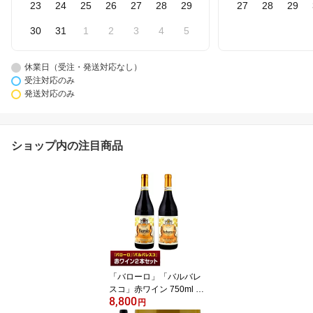
23
24
25
26
27
28
29
27
28
29
30
31
1
2
3
4
5
休業日（受注・発送対応なし）
受注対応のみ
発送対応のみ
ショップ内の注目商品
「バローロ」「バルバレ
スコ」赤ワイン 750ml 2
8,800
本セット！ バローロ/バ
円