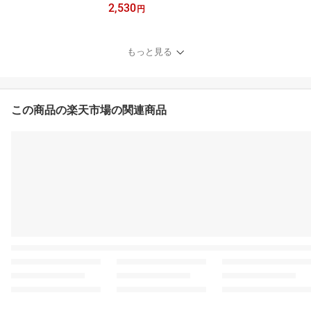
2,530
ル 赤 750ml Domaine l
円
a Colombette[Pinot Noir]
フランス 赤ワイン ラン
グドック ルーション ラ
もっと見る
ングドック・ルーション
この商品の楽天市場の関連商品