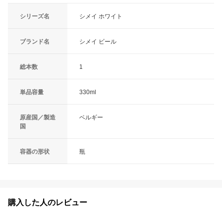
シリーズ名
シメイ ホワイト
ブランド名
シメイ ビール
総本数
1
単品容量
330ml
原産国／製造
ベルギー
国
容器の形状
瓶
購入した人のレビュー