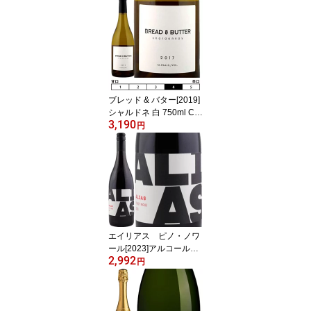
ルバレスコ[テッレ デル
バローロ] ※写真内のヴ
ィンテージは変更となり
ます※イタリア ピエモン
テ 赤ワイン ワインセッ
ト
ブレッド & バター[2019]
シャルドネ 白 750ml Ch
3,190
ardonnay[Bread & Butter
円
Wines] アメリカ カリフ
ォルニアワイン 白ワイン
エイリアス ピノ・ノワ
ール[2023]アルコール・
2,992
バイ・ボリューム 赤 750
円
ml Alias/Alcohol by Vol
ume[Pinot Noir] アメリカ
カリフォルニアワイン 赤
ワイン