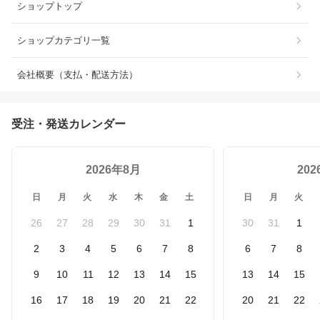
ショップトップ
ショップカテゴリ一覧
会社概要（支払・配送方法）
受注・発送カレンダー
2026年8月
20
日
月
火
水
木
金
土
日
月
火
26
27
28
29
30
31
1
30
31
1
2
3
4
5
6
7
8
6
7
8
9
10
11
12
13
14
15
13
14
15
16
17
18
19
20
21
22
20
21
22