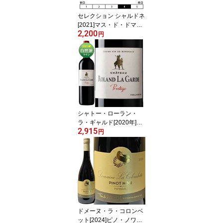
セレクション シャルドネ
[2021]マス・ド・ドマ・
2,200
ガサック＆ル・グラン・
円
ド・ガサック（ムーラ
ン・ド・ガサック） 白 7
50ml Selection Chardo
nnay[Mas de Daumas G
assac & Le Grand de Ga
ssac]フランス 白ワイン
ラングドック ルーション
ラングドック・ルーショ
シャトー・ローラン・
ン
ラ・ギャルド[2020年]プ
2,915
レステージ ボルドー 赤 7
円
50ml Chateau Roland
La Garde Prestige[Blaye
Cote de Bordeaux] フラ
ンス ボルドー 赤ワイン
自然派ワイン ビオワイン
ヴァンナチュール
ドメーヌ・ラ・コロンベ
ット[2024]ピノ・ノワー