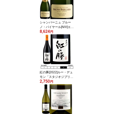
シャンパーニュ ブルー
ノ・パイヤール[N/V]エク
8,624
ストラ・ブリュット・プ
円
ルミエール・キュヴェ
泡・白 750ml [Bruno P
aillard Extra Brut Premier
e Cuvee] フランス シャ
ンパン スパークリングワ
イン Champagne 正規品
紅の豚[2022]ルー・デュ
モン「スタジオジブリ」
2,750
コラボレーション 赤 750
円
ml Lou Dumont (STUDI
O GHIBLI collaboration)
くれないのぶた フランス
赤ワイン ラングドック
ルーション ラングドッ
ク・ルーション クレナイ
ノブタ