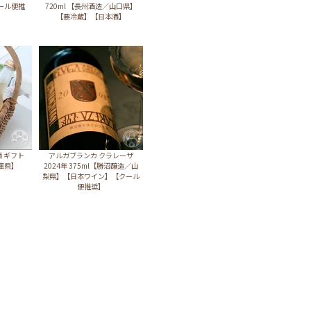
ール便推
720ml 【長州酒造／山口県】
】
【要冷蔵】【日本酒】
酒 ギフト
アルガブランカ クラレーザ
庫県】
2024年 375ml【勝沼醸造／山
梨県】【日本ワイン】【クール
便推奨】