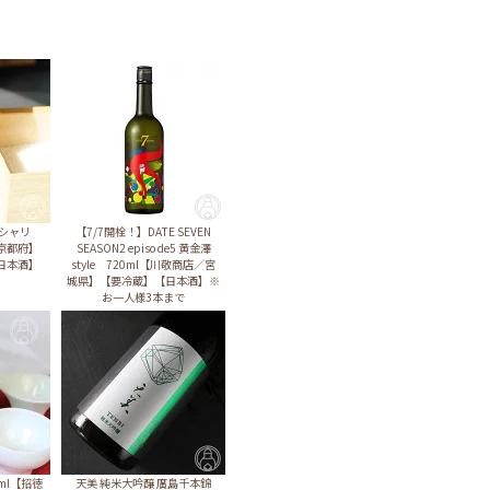
銀シャリ
【7/7開栓！】DATE SEVEN
／京都府】
SEASON2 episode5 黄金澤
日本酒】
style 720ml【川敬商店／宮
城県】【要冷蔵】【日本酒】※
お一人様3本まで
0ml【招徳
天美 純米大吟醸 廣島千本錦