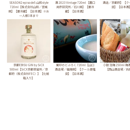
SEASON2 episode5 山和style
酒 2023 Vintage 720ml 【農口
酒造／京都府】【ク
720ml【株式会社山和／宮城
尚彦研究所／石川県】【要冷
奨】【日本酒
県】【要冷蔵】【日本酒】※お
蔵】【日本酒】
一人様3本まで
京都EBISU GIN by SiCX
鶯印のどぶろく 720ml【山口
小鼓 泡梅 250ml 梅
500ml【SiCX京都蒸留所／京
酒造場／福岡県】【クール便推
【西山酒造場／兵
都府（株式会社FEC）】【化粧
奨】【日本酒】
箱入り】