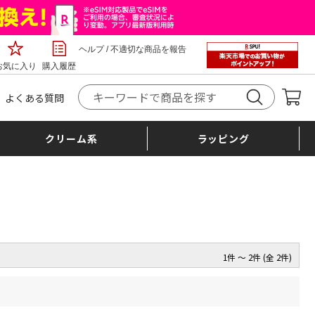
ヘルプ
/
不適切な商品を報告
お気に入り
購入履歴
よくある質問
クリーム系
ラッピング
1件 ～ 2件 (全 2件)