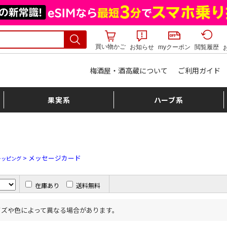
買い物かご
お知らせ
myクーポン
閲覧履歴
梅酒屋・酒高蔵について
ご利用ガイド
果実系
ハーブ系
> メッセージカード
ラッピング
在庫あり
送料無料
イズや色によって異なる場合があります。