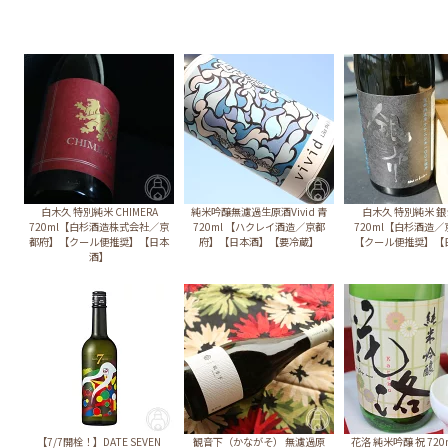
白木久 特別純米 CHIMERA
純米吟醸無濾過生原酒Vivid 青
白木久 特別純米 
720ml【白杉酒造株式会社／京
720ml 【ハクレイ酒造／京都
720ml【白杉酒造
都府】【クール便推奨】【日本
府】【日本酒】【要冷蔵】
【クール便推奨】【
酒】
【7/7開栓！】DATE SEVEN
観音下（かながそ） 無濾過原
花洛 純米吟醸 祝 72