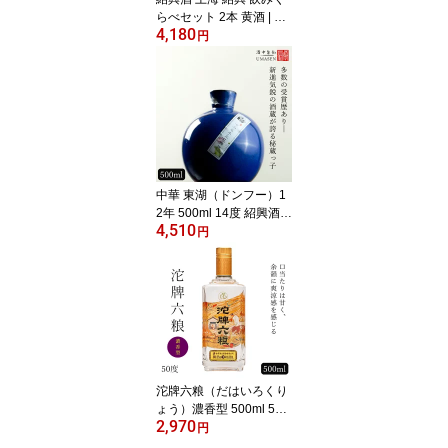
らべセット 2本 黄酒 | お
4,180
酒 酒 誕生日 記念日 結婚
円
祝い お祝い 中国酒 中国
のお酒 老酒 5年 石庫門
黄中皇 シークーメン フ
ァンジョンファン 台湾
高級 中国 中華 飲み比べ
内祝い 贈り物 プレゼン
ト ギフト 父の日 お中元
御中元 お返し
中華 東湖（ドンフー）1
2年 500ml 14度 紹興酒
4,510
黄酒 | お酒 酒 甕 ギフト
円
誕生日 プレゼント 内祝
い 定年退職 中国 高級 お
祝い お礼 贈り物 贈答品
長寿祝い 退職 お返し 誕
生日プレゼント 銘酒 お
さけ 晩酌 醸造酒 老酒 中
国酒 返答品 父の日 壺
沱牌六粮（だはいろくり
ょう）濃香型 500ml 50
2,970
度 白酒 バイチュウ バイ
円
ジョウ 中華 | 中国酒 お酒