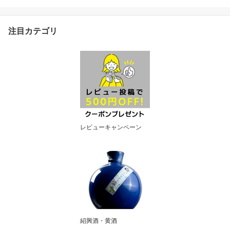
酒 誕生日 プレゼント 内
祝い 内祝 記念品 地酒 中
国 お祝い お礼 贈り物 贈
注目カテゴリ
答品 還暦祝い 古希 喜寿
米寿 ギフト 還暦 お父さ
ん 長寿祝い おさけ 父の
日 父親 挨拶 退職
レビューキャンペーン
紹興酒・黄酒