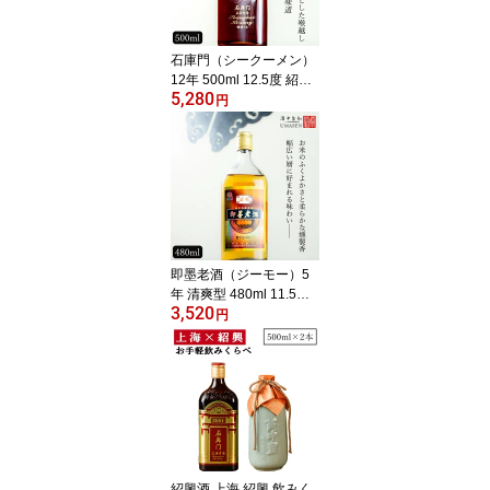
石庫門（シークーメン）
12年 500ml 12.5度 紹興
5,280
酒 黄酒 中華 |お酒 酒 甕
円
ギフト 誕生日 プレゼン
ト 内祝い 内祝 定年退職
お歳暮 地酒 中国 上海 高
級 お祝い お礼 御歳暮 贈
り物 贈答品 還暦祝い 退
職祝い 長寿祝い 退職 お
返し 父の日 老酒 お中元
即墨老酒（ジーモー）5
年 清爽型 480ml 11.5度
3,520
紹興酒 老酒 黄酒 中華 |
円
お酒 酒 甕 ギフト 誕生日
プレゼント 内祝い 定年
退職 中国 高級 お祝い お
礼 贈り物 贈答品 退職 お
返し 誕生日プレゼント
銘酒 おさけ 家飲み 晩酌
醸造酒 中国酒 父の日 高
級酒 父親 祝い酒 熱燗
紹興酒 上海 紹興 飲みく