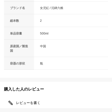
ブランド名
女児紅 / 沱碑六粮
総本数
2
単品容量
500ml
原産国／製造
中国
国
容器の形状
瓶
購入した人のレビュー
レビューを書く