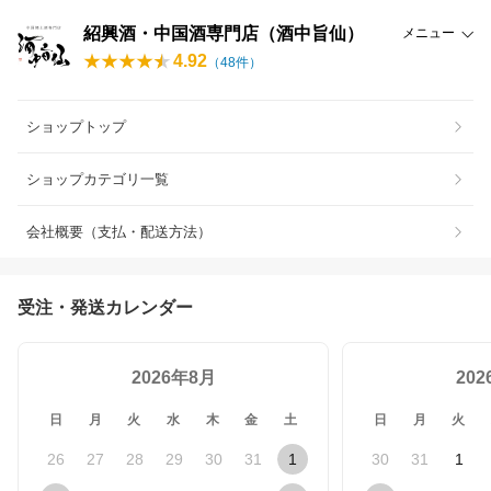
紹興酒・中国酒専門店（酒中旨仙）
メニュー
4.92
（
48
件）
ショップトップ
ショップカテゴリ一覧
会社概要（支払・配送方法）
受注・発送カレンダー
2026年8月
20
日
月
火
水
木
金
土
日
月
火
26
27
28
29
30
31
1
30
31
1