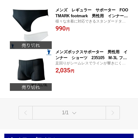
メンズ レギュラー サポーター FOO
TMARK footmark 男性用 インナー
様々な水着に対応できるスタンダードタイ
水着 水泳 235104 フットマーク
プ
990
円
メンズボックスサポーター 男性用 イ
ンナー ショーツ 235105 M-3L フッ
足回りがシームレスでラインが響きにくい
トマーク
ボックス型ショーツ
2,035
円
1/1