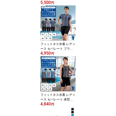
5,500
ー セパレート スイムキ
円
ャップ 半袖 袖付 大きい
サイズ 水着 女性 L 11号
LL 13号 3L 15号 4L 17号
5L 19号 6L 21号 ブラッ
ク グレー ネイビー FOO
TMARK フットマーク
フィットネス水着 レディ
ース セパレート ブラン
4,950
ド フットマーク FOOTM
円
ARK footmark 縫い付け
パット キャップ 半袖 袖
付 M L LL 3L 4L 5L 6L 1
210147 スイミング オシ
ャレ
フィットネス水着 レディ
ース セパレート 体型カ
4,840
バー 30代 40代 50代 60
円
代ブランド フットマーク
FOOTMARK footmark 縫