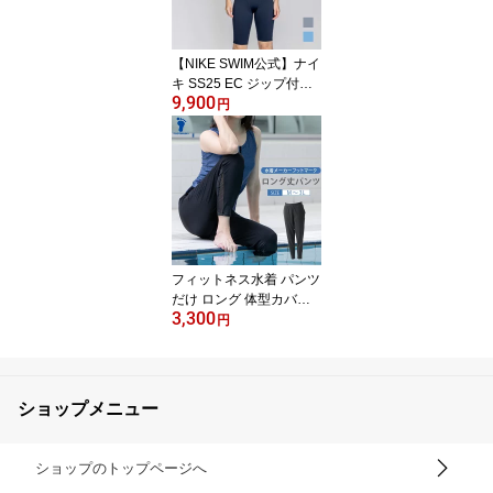
ットマーク
【NIKE SWIM公式】ナイ
キ SS25 EC ジップ付き
9,900
レッグスーツ 2993139
円
水泳 レディース水着 女
性水着 スイミング オー
ルインワン水着 女性 ブ
ランド 体型カバー フッ
トマーク
フィットネス水着 パンツ
だけ ロング 体型カバー
3,300
M L LL 3L 長ズボン 水陸
円
両用 プール ジム フィッ
トネス 水中運動 ポケッ
ト付き フットマーク レ
ディース 女性 FOOTM
ショップメニュー
ARK ボトムス
ショップのトップページへ