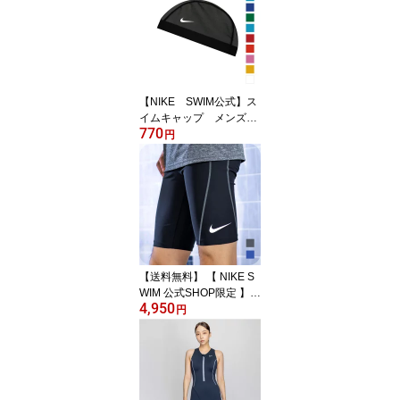
い付けパット キャップ
ブラック ネイビー グレ
ー M L LL 3L 4L 5L 6L 1
210146 スイミング オシ
ャレ
【NIKE SWIM公式】ス
イムキャップ メンズ
770
レディース M L メッ
円
シュキャップ 907461
フットマーク 水泳帽
子 NIKE ナイキ 小学
生 キッズ 白 赤
緑 青 黄色
【送料無料】 【 NIKE S
WIM 公式SHOP限定 】
4,950
ナイキ メンズ 男性 水着
円
フィットネス EC カラー
ステッチ ロングスパッツ
2992071 かっこいい カ
ッコイイ ネット限定 S M
L XL 2XL スイミング フ