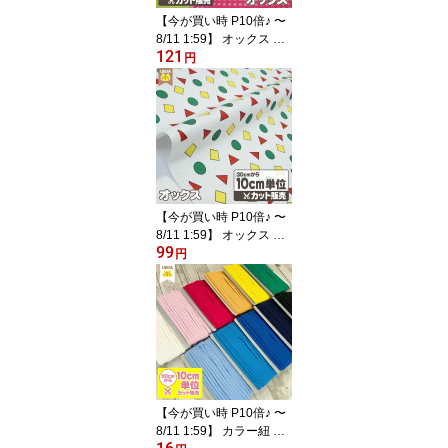
【今が買い時 P10倍♪ 〜
8/11 1:59】 オックス 生
121
地 ネオン チェック 蛍光
円
カラー【 メール便は 250
cm(個数25)まで 対応可
能 10cm単位カット 】 F
AB10
【今が買い時 P10倍♪ 〜
8/11 1:59】 オックス 生
99
地 まる さんかく しかく
円
カラフル【 メール便は 2
50cm(個数25)まで 対応
可能 10cm単位カット 】
FAB10
【今が買い時 P10倍♪ 〜
8/11 1:59】 カラー紐 カ