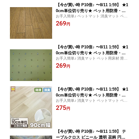
【今が買い時 P10倍♪ 〜8/11 1:59】 ★1
0cm単位切り売り★ ペット用防滑・消
お手入簡単♪ ペットマット 消臭マット ペッ
臭・防水床材 木目柄 防水マット 91cm
ト用床材 滑り止め付き 愛犬・愛猫の足腰の
269
巾 消臭マット フローリング メール便は
円
負担を軽減します。
ご利用いただけませんNBC-1070 FAB10
【今が買い時 P10倍♪ 〜8/11 1:59】 ★1
0cm単位切り売り★ ペット用防滑・消
お手入簡単♪ 消臭マット ペット用床材 滑り
臭・防水床材 子犬柄 防水マット 91cm
止め付き 愛犬・愛猫の足腰の負担を軽減し
269
巾 消臭マット フローリン メール便はご
円
ます。
利用いただけませんペットマット 量り
売りNBC-1050 FAB10
【今が買い時 P10倍♪ 〜8/11 1:59】 ★1
0cm単位切り売り★ ペット用防滑・消
お手入簡単♪ 消臭マット ペットマット ペッ
臭・防水床材 いぬ＆ねこ柄 防水マット
ト用床材 滑り止め付き 愛犬・愛猫の足腰の
275
90cm巾 消臭マット メール便はご利用い
円
負担を軽減します
ただけませんPRUGR-01 FAB10
【今が買い時 P10倍♪ 〜8/11 1:59】 テ
ーブルクロス ビニール 透明 花柄 円レ