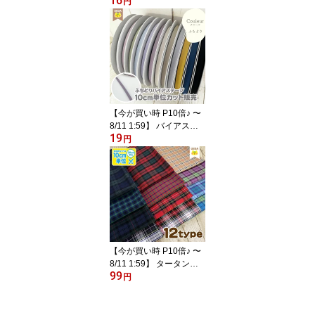
16
ラーひも （極太） 約10
円
mm カラーひも 【 50cm
（個数5）以上 10cm単位
カット 販売 メール便 対
応 】入園 入学 準備 エプ
ロンコード ナップサック
や エプロン の 肩紐 に F
AB10
【今が買い時 P10倍♪ 〜
8/11 1:59】 バイアステ
19
ープ ふちどり Couleur
円
（クルール） くすみカラ
ー 【 50cm（個数5）以
上 10cm単位カット 販売
メール便対応 】 FAB10
【今が買い時 P10倍♪ 〜
8/11 1:59】 タータンチ
99
ェック チェック 生地 平
円
織生地 先染 裏面も同じ
柄 【 10cm単位カット メ
ール便は3.0m(個数30)ま