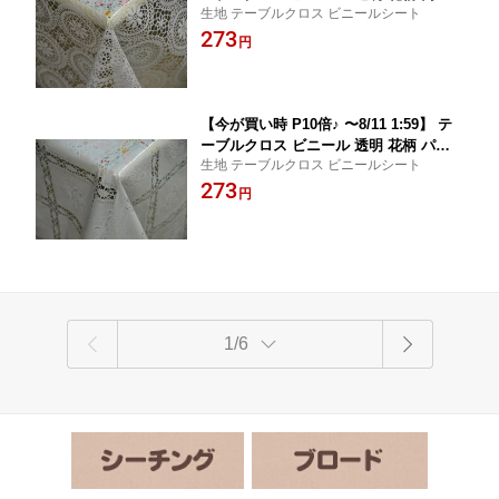
生地 テーブルクロス ビニールシート
ース風 120cm巾 花柄テーブルクロス 【
273
10cm単位カット メール便は1.5m(個数1
円
5)まで対応可能 量り売り 切り売り 】 F
AB10
【今が買い時 P10倍♪ 〜8/11 1:59】 テ
ーブルクロス ビニール 透明 花柄 パッ
生地 テーブルクロス ビニールシート
チ風 120cm巾 花柄テーブルクロス 【 1
273
0cm単位カット メール便は1.5m(個数1
円
5)まで対応可能 量り売り 切り売り 】 F
AB10
1/6