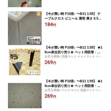
売り 切り売り 】 FAB10
【今が買い時 P10倍♪ 〜8/11 1:59】 テ
ーブルクロス ビニール 透明 厚さ 0.5m
m 0.5ミリ 120cm巾 切り売り テーブル
184
円
クロス生地 布 透明 ビニールシート ハ
ンドメイド プールバッグ 量り売り FAB
10
【今が買い時 P10倍♪ 〜8/11 1:59】 ★1
0cm単位切り売り★ ペット用防滑・消
お手入簡単♪ 消臭マット ペットマット ペッ
臭・防水床材 いぬ＆ねこ柄 防水マット
ト用床材 滑り止め付き 愛犬・愛猫の足腰の
269
91cm巾 消臭マット メール便はご利用い
円
負担を軽減します
ただけませんINSF-50R FAB10
【今が買い時 P10倍♪ 〜8/11 1:59】 ★1
0cm単位切り売り★ ペット用防滑・消
お手入簡単♪ ペットマット 消臭マット ペッ
臭・防水床材 いぬ＆ねこ2柄 防水マット
ト用床材 滑り止め付き 愛犬・愛猫の足腰の
269
91cm巾 消臭マット ペット用マット メ
円
負担を軽減します。
ール便はご利用いただけませんINSF-90
R FAB10