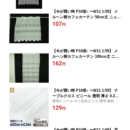
【今が買い時 P10倍♪ 〜8/11 1:59】 メ
ルヘン柄カフェカーテン 50cm丈 ニュー
ロキシ− 10cm単位カット メール便は3.0
107
円
m(個数30)まで対応可能 FAB10
【今が買い時 P10倍♪ 〜8/11 1:59】 メ
ルヘン柄カフェカーテン 100cm丈 ニュ
ーロキシ− 10cm単位カット メール便は
162
円
3.0m(個数30)まで対応可能 FAB10
【今が買い時 P10倍♪ 〜8/11 1:59】 テ
ーブルクロス ビニール 透明 厚さ 0.2m
透明ビニール ポリ塩化ビニル 透明 素材 PV
m 120cm巾 透明ビニール【 30cm以上1
C クリア 手芸 テーブルクロス 120cm幅 0.2
129
0cm単位のカット販売 メール便は1.5m
円
mm
(個数15)まで対応可能 量り売り 切り売
り 】 FAB10
【今が買い時 P10倍♪ 〜8/11 1:59】 花