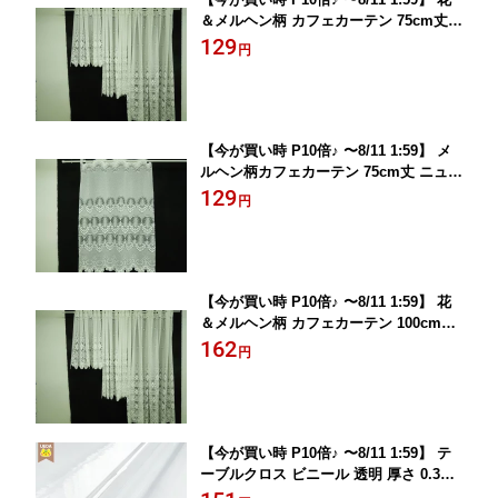
＆メルヘン柄 カフェカーテン 75cm丈
ローザンヌ 10cm単位カット メール便は
129
円
3.0m(個数30)まで対応可能 FAB10
【今が買い時 P10倍♪ 〜8/11 1:59】 メ
ルヘン柄カフェカーテン 75cm丈 ニュー
ロキシ− 10cm単位カット メール便は3.0
129
円
m(個数30)まで対応可能 FAB10
【今が買い時 P10倍♪ 〜8/11 1:59】 花
＆メルヘン柄 カフェカーテン 100cm丈
ローザンヌ 10cm単位カット メール便は
162
円
3.0m(個数30)まで対応可能 FAB10
【今が買い時 P10倍♪ 〜8/11 1:59】 テ
ーブルクロス ビニール 透明 厚さ 0.3m
m 0.3ミリ 120cm巾 切り売り テーブル