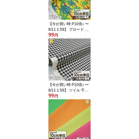
ット 】 FAB10
【今が買い時 P10倍♪ 〜
8/11 1:59】 ブロード 生
99
地 布 サル リゾート 木登
円
り 【 メール便は 300cm
(個数30)まで 対応可能 1
0cm単位カット 】 FAB1
0
【今が買い時 P10倍♪ 〜
8/11 1:59】 ツイル 千鳥
99
格子 チェック モノトー
円
ン チドリ 【 メール便は
250cm(個数25)まで 対応
可能 10cm単位カット 】
FAB10