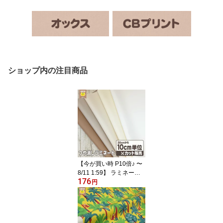
ショップ内の注目商品
【今が買い時 P10倍♪ 〜
8/11 1:59】 ラミネート
176
生地 無地 エクリュ ライ
円
ン つや消し オックス 無
地 ラミネート 生地【 メ
ール便は 1.5m(個数15)ま
で 対応可能 10cm単位カ