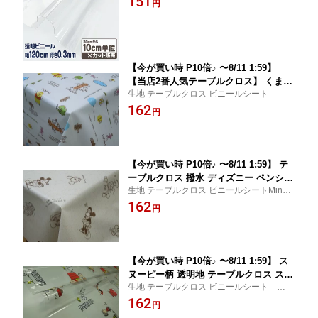
151
円
クロス生地 布 透明 ビニールシート ハ
ンドメイド プールバッグ 測り売り FAB
10
【今が買い時 P10倍♪ 〜8/11 1:59】
【当店2番人気テーブルクロス】 くまの
生地 テーブルクロス ビニールシート
プーさん柄 クレヨンプー柄 テーブルク
162
ロス 120cm巾 テーブルクロス【 10cm
円
単位カット メール便は1.5m(個数15)ま
で対応可能 量り売り 切り売り 】 FAB1
0
【今が買い時 P10倍♪ 〜8/11 1:59】 テ
ーブルクロス 撥水 ディズニー ペンシル
生地 テーブルクロス ビニールシートMinnie
ミッキー柄 ナチュラル地 ミッキー ミニ
Mouse MickeyMouse 量り売り 切り売り
162
ー柄 ビニール 120cm巾 テーブルクロス
円
【 10cm単位カット メール便は1.5m(個
数15)まで対応可能 】 FAB10
【今が買い時 P10倍♪ 〜8/11 1:59】 ス
ヌーピー柄 透明地 テーブルクロス スヌ
生地 テーブルクロス ビニールシート スヌ
ーピーフレンズ柄 ビニール 120cm巾 テ
ーピー
162
ーブルクロス 【 10cm単位カット メー
円
ル便は1.5m(個数15)まで対応可能 量り