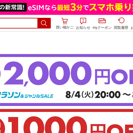
買い物かご
お知らせ
myクーポン
閲覧履歴