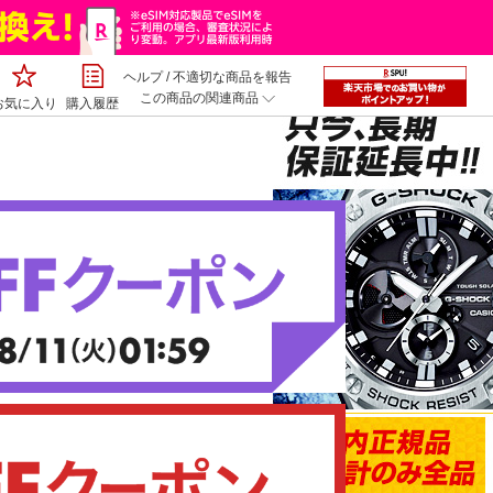
ヘルプ
/
不適切な商品を報告
この商品の関連商品
お気に入り
購入履歴