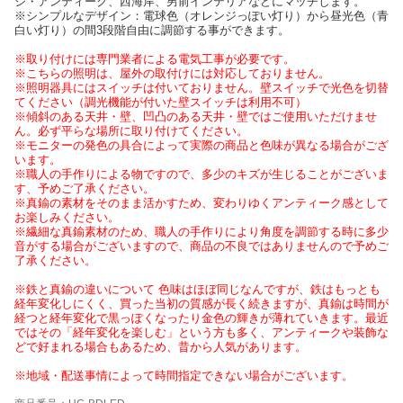
ジ・アンティーク、西海岸、男前インテリアなどにマッチします。
※シンプルなデザイン：電球色（オレンジっぽい灯り）から昼光色（青
白い灯り）の間3段階自由に調節する事ができます。
※取り付けには専門業者による電気工事が必要です。
※こちらの照明は、屋外の取付けには対応しておりません。
※照明器具にはスイッチは付いておりません。壁スイッチで光色を切替
てください（調光機能が付いた壁スイッチは利用不可）
※傾斜のある天井・壁、凹凸のある天井・壁ではご使用いただけませ
ん。必ず平らな場所に取り付けてください。
※モニターの発色の具合によって実際の商品と色味が異なる場合がござ
います。
※職人の手作りによる物ですので、多少のキズが生じることがございま
す、予めご了承ください。
※真鍮の素材をそのまま活かすため、変わりゆくアンティーク感として
お楽しみください。
※繊細な真鍮素材のため、職人の手作りにより角度を調節する時に多少
音がする場合がございますので、商品の不良ではありませんので予めご
了承ください。
※鉄と真鍮の違いについて 色味はほぼ同じなんですが、鉄はもっとも
経年変化しにくく、買った当初の質感が長く続きますが、真鍮は時間が
経つと経年変化で黒っぽくなったり金色の輝きが薄れていきます。最近
ではその「経年変化を楽しむ」という方も多く、アンティークや装飾な
どで好まれる場合もあるため、昔から人気があります。
※地域・配送事情によって時間指定できない場合がございます。