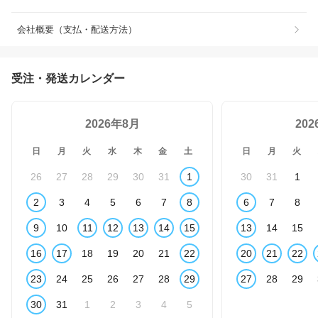
会社概要（支払・配送方法）
受注・発送カレンダー
2026年8月
20
日
月
火
水
木
金
土
日
月
火
26
27
28
29
30
31
1
30
31
1
2
3
4
5
6
7
8
6
7
8
9
10
11
12
13
14
15
13
14
15
16
17
18
19
20
21
22
20
21
22
23
24
25
26
27
28
29
27
28
29
30
31
1
2
3
4
5