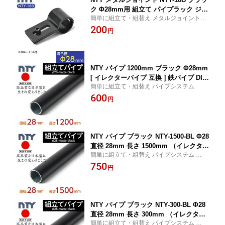
ク Φ28mm用 組立て パイプラック ジョ
簡単に組立て・組替え メタルジョイント パ
イント パイプ 継手 DIY 棚 メタルラッ
イプラック ジョイント メタルラック パー
200
ク パーツ 中量 軽量 ラック インテリア
円
ツ
収納
NTY パイプ 1200mm ブラック Φ28mm
[ イレクターパイプ 互換 ] 鉄パイプ DIY
簡単に組立て・組替え パイプシステム
丸パイプ DIY 棚 ラック ハンガーラック
600
組み立て 収納 ジョイント 接続可能 組
円
立て簡単 切断不要
NTY パイプ ブラック NTY-1500-BL Φ28
直径 28mm 長さ 1500mm （イレクター
簡単に組立て・組替え パイプシステム パイ
パイプのH-1500 S BLと互換性あり） 鉄
プジョイント パイプラック ジョイント
750
パイプ パイプラック ジョイント 丸パイ
円
プ DIY 棚 中量 軽量 ラック インテリア
組立て 収納 整理整頓 組立て簡単 組み
立て
NTY パイプ ブラック NTY-300-BL Φ28
直径 28mm 長さ 300mm （イレクター
簡単に組立て・組替え パイプシステム パイ
パイプのH-300 S BLと互換性あり） パ