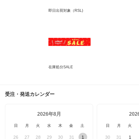
即日出荷対象（RSL)
在庫処分SALE
受注・発送カレンダー
2026年8月
20
日
月
火
水
木
金
土
日
月
火
26
27
28
29
30
31
1
30
31
1