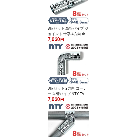
8個セット 単管パイプ ジ
ョイント 十字 4方向 Φ4
7,060
8.6mm用 NTY-TA4 クロ
円
ス 接続金具 ビス止め ク
ランプ 後付け 倉庫 小屋
サイクルポート 自作 DIY
8個セット 2方向 コーナ
ー 単管パイプ NTY-TA19
7,060
Φ48.6mm L字 ジョイン
円
ト 90度 端処理不要 接続
金具 端末保護 後付け ク
ランプ 柵 フェンス 自作
DIY