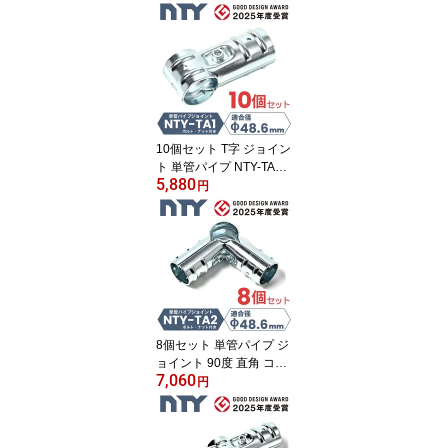
10個セット T字 ジョイン
ト 単管パイプ NTY-TA1
5,880
Φ48.6mm 3方向 接続金
円
具 分割型 後付け クラン
プ 小屋 倉庫 自作 DIY
8個セット 単管パイプ ジ
ョイント 90度 直角 コー
7,060
ナー Φ48.6mm用 NTY-T
円
A2 接続金具 4方向 ビス
止め クランプ 後付け DI
Y