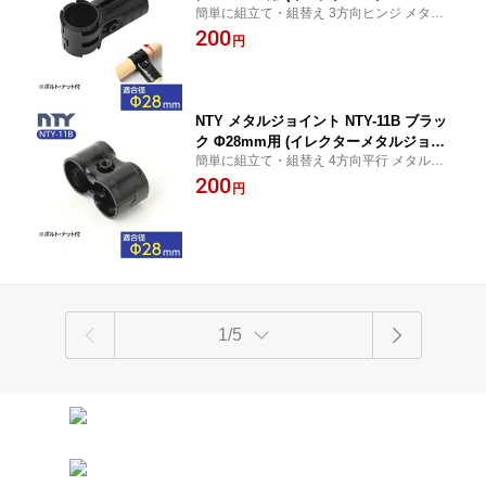
簡単に組立て・組替え 3方向ヒンジ メタル
ントのHJ-10と互換性あり) 組立て パイ
ジョイント メタルラック パーツ
200
プ 回転 T字 メタルラック パーツ ヒンジ
円
パイプラック ジョイント 継手 DIY 棚
中量 軽量 ラック インテリア 収納
NTY メタルジョイント NTY-11B ブラッ
ク Φ28mm用 (イレクターメタルジョイ
簡単に組立て・組替え 4方向平行 メタルジ
ントのHJ-11と互換性あり) パイプジョ
ョイント メタルラック パーツ
200
イント 組立て パイプ ジョイント 継手
円
DIY メタルラック パーツ 棚 中量 軽量
ラック インテリア 収納
1/5