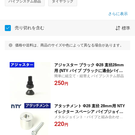
パイプシステム部品
タイヤラック
さらに表示
売り切れを含む
標準
価格や送料は、商品のサイズや色によって異なる場合があります。
アジャスター ブラック Φ28 直径28mm
用 (NTY パイプ ブラックに適合)パイプ
簡単に組立て・組替え パイプシステム部品
システム部品 棚 中量 軽量 ラック 脚 DI
250
Y 組立て ガーデニング インテリア 収納
円
整理整頓
アタッチメント Φ28 直径 28mm用 NTY
イレクター スペーシア パイプジョイン
メタルジョイント・パイプと組み合わせて
ト ジョイント適合 車内ラック ルームキ
車内空間をDIY！ パイプジョイント
220
ャリア ロッドホルダー DIY
円