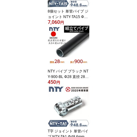
8個セット 単管パイプ ジ
ョイント NTY-TA15 Φ48.
7,060
6mm 接続金具 勾配 屋根
円
筋交い 補強 分割型 後付
け クランプ 小屋 柵 フェ
ンス 自作 DIY
NTY パイプ ブラック NT
Y-900-BL Φ28 直径 28m
450
m 長さ 900mm （イレク
円
ターパイプのH-900 S BL
と互換性あり） パイプジ
ョイント 鉄パイプ 丸パ
イプ DIY 棚 中量 軽量 ラ
ック インテリア 組立て
収納 整理整頓 組立て簡
単 組み立て
T字 ジョイント 単管パイ
プ NTY-TA1 Φ48.6mm 3