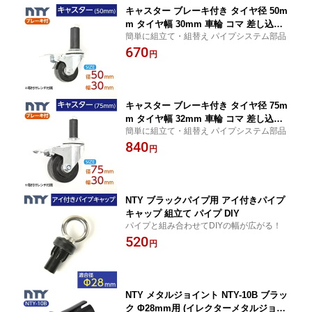
キャスター ブレーキ付き タイヤ径 50m
m タイヤ幅 30mm 車輪 コマ 差し込み
簡単に組立て・組替え パイプシステム部品
式 (NTYパイプ ブラックに適合 取付け
670
用レンチ付属)
円
キャスター ブレーキ付き タイヤ径 75m
m タイヤ幅 32mm 車輪 コマ 差し込み
簡単に組立て・組替え パイプシステム部品
式 (NTY パイプ ブラックに適合 取付け
840
用レンチ付属)
円
NTY ブラックパイプ用 アイ付きパイプ
キャップ 組立て パイプ DIY
パイプと組み合わせてDIYの幅が広がる！
520
円
NTY メタルジョイント NTY-10B ブラッ
ク Φ28mm用 (イレクターメタルジョイ