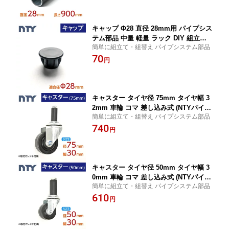
収納 整理整頓 組立て簡単 組み立て
キャップ Φ28 直径 28mm用 パイプシス
テム部品 中量 軽量 ラック DIY 組立て
簡単に組立て・組替え パイプシステム部品
棚
70
円
キャスター タイヤ径 75mm タイヤ幅 3
2mm 車輪 コマ 差し込み式 (NTYパイプ
簡単に組立て・組替え パイプシステム部品
ブラックに適合 取付け用レンチ付属)
740
円
キャスター タイヤ径 50mm タイヤ幅 3
0mm 車輪 コマ 差し込み式 (NTYパイプ
簡単に組立て・組替え パイプシステム部品
ブラックに適合 取付け用レンチ付属)
610
円