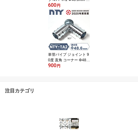
600
方向 接続金具 分割型 後
円
付け クランプ 継手 小屋
倉庫 ガレージ 自作 ハウ
ス DIY
単管パイプ ジョイント 9
0度 直角 コーナー Φ48.6
900
mm用 NTY-TA2 4方向 接
円
続金具 ビス止め クラン
プ 後付け 倉庫 小屋 サイ
クルポート 自作 DIY
注目カテゴリ