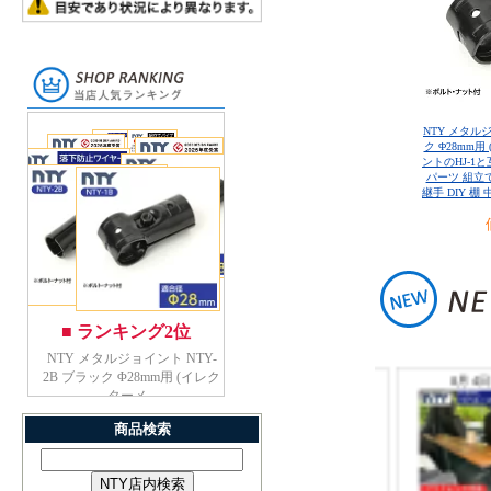
NTY メタルジ
ク Φ28mm
ントのHJ-1
パーツ 組立て
継手 DIY 棚
商品検索