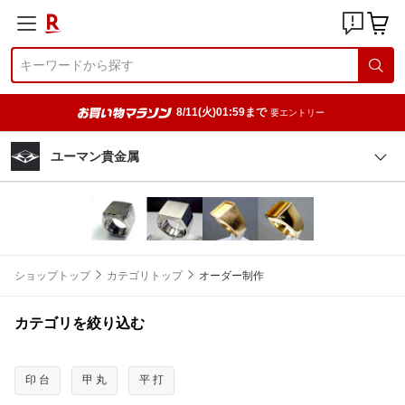
8/11(火)01:59まで
要エントリー
ユーマン貴金属
ショップトップ
カテゴリトップ
オーダー制作
カテゴリを絞り込む
印 台
甲 丸
平 打