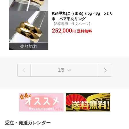
K24甲丸(こうまる) 7.5g・8g 5ミリ
巾 ペア甲丸リング
【S様専用ご注文ページ】
252,000
送料無料
円
1/5
受注・発送カレンダー