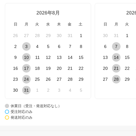
2026年8月
20
日
月
火
水
木
金
土
日
月
火
26
27
28
29
30
31
1
30
31
1
2
3
4
5
6
7
8
6
7
8
9
10
11
12
13
14
15
13
14
15
16
17
18
19
20
21
22
20
21
22
23
24
25
26
27
28
29
27
28
29
30
31
1
2
3
4
5
休業日（受注・発送対応なし）
受注対応のみ
発送対応のみ