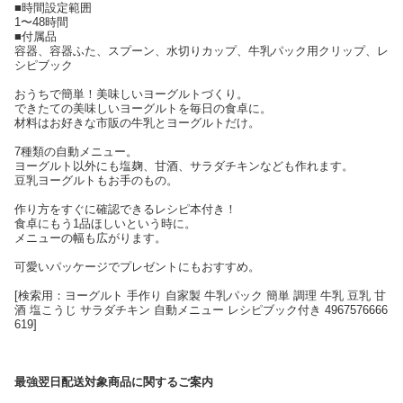
■時間設定範囲
1〜48時間
■付属品
容器、容器ふた、スプーン、水切りカップ、牛乳パック用クリップ、レ
シピブック
おうちで簡単！美味しいヨーグルトづくり。
できたての美味しいヨーグルトを毎日の食卓に。
材料はお好きな市販の牛乳とヨーグルトだけ。
7種類の自動メニュー。
ヨーグルト以外にも塩麹、甘酒、サラダチキンなども作れます。
豆乳ヨーグルトもお手のもの。
作り方をすぐに確認できるレシピ本付き！
食卓にもう1品ほしいという時に。
メニューの幅も広がります。
可愛いパッケージでプレゼントにもおすすめ。
[検索用：ヨーグルト 手作り 自家製 牛乳パック 簡単 調理 牛乳 豆乳 甘
酒 塩こうじ サラダチキン 自動メニュー レシピブック付き 4967576666
619]
最強翌日配送対象商品に関するご案内