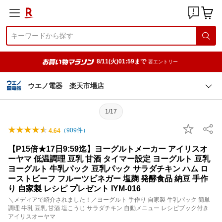
8/11(火)01:59まで
要エントリー
ウエノ電器 楽天市場店
1/17
（
909
件）
4.64
【P15倍★17日9:59迄】ヨーグルトメーカー アイリスオ
ーヤマ 低温調理 豆乳 甘酒 タイマー設定 ヨーグルト 豆乳
ヨーグルト 牛乳パック 豆乳パック サラダチキン ハム ロ
ーストビーフ フルーツビネガー 塩麹 発酵食品 納豆 手作
り 自家製 レシピ プレゼント IYM-016
＼メディアで紹介されました！／ヨーグルト 手作り 自家製 牛乳パック 簡単
調理 牛乳 豆乳 甘酒 塩こうじ サラダチキン 自動メニュー レシピブック付き
アイリスオーヤマ