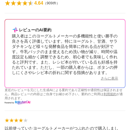
4.64
（
909
件）
レビューのAI要約
購入者はこのヨーグルトメーカーの多機能性と使い勝手の
良さを高く評価しています。特にヨーグルト、甘酒、サラ
ダチキンなど様々な発酵食品を簡単に作れる点が好評で
す。牛乳パックのまま使えるため洗い物が減り、時間や温
度設定も細かく調整できるため、初心者でも美味しく作れ
ると評判です。また、レシピ本が付いている点も好感を持
たれています。ただし、一部の購入者からは、ボタンの押
しにくさやレシピ本の折れに関する指摘があります。
さらに表示
直近のレビューを元にした生成AIによる要約であり正確性や適切性は保証されませ
ん。商品レビューの内容はご自身でお確かめ下さい。要約のご利用は
利用規約
が適
用されます。
以前使っていたヨーグルトメーカーがつぶれたので購入しまし