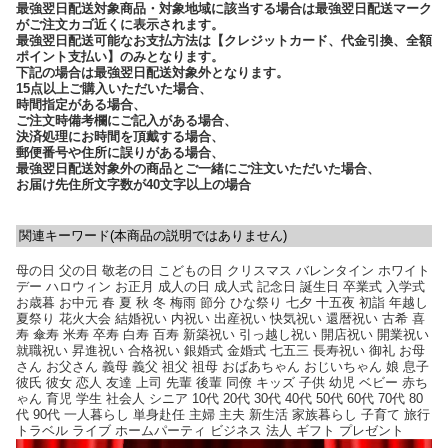
最強翌日配送対象商品・対象地域に該当する場合は最強翌日配送マーク
がご注文カゴ近くに表示されます。
最強翌日配送可能なお支払方法は【クレジットカード、代金引換、全額
ポイント支払い】のみとなります。
下記の場合は最強翌日配送対象外となります。
15点以上ご購入いただいた場合、
時間指定がある場合、
ご注文時備考欄にご記入がある場合、
決済処理にお時間を頂戴する場合、
郵便番号や住所に誤りがある場合、
最強翌日配送対象外の商品とご一緒にご注文いただいた場合、
お届け先住所文字数が40文字以上の場合
関連キーワード(本商品の説明ではありません)
母の日 父の日 敬老の日 こどもの日 クリスマス バレンタイン ホワイト
デー ハロウィン お正月 成人の日 成人式 記念日 誕生日 卒業式 入学式
お歳暮 お中元 春 夏 秋 冬 梅雨 節分 ひな祭り 七夕 十五夜 初詣 年越し
夏祭り 花火大会 結婚祝い 内祝い 出産祝い 快気祝い 還暦祝い 古希 喜
寿 傘寿 米寿 卒寿 白寿 百寿 新築祝い 引っ越し祝い 開店祝い 開業祝い
就職祝い 昇進祝い 合格祝い 銀婚式 金婚式 七五三 長寿祝い 御礼 お母
さん お父さん 義母 義父 祖父 祖母 おばあちゃん おじいちゃん 娘 息子
彼氏 彼女 恋人 友達 上司 先輩 後輩 同僚 キッズ 子供 幼児 ベビー 赤ち
ゃん 育児 学生 社会人 シニア 10代 20代 30代 40代 50代 60代 70代 80
代 90代 一人暮らし 単身赴任 主婦 主夫 新生活 家族暮らし 子育て 旅行
トラベル ライブ ホームパーティ ビジネス 法人 ギフト プレゼント