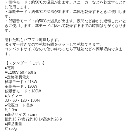
・標準モード：約50℃の温風が出ます。スニーカーなどを乾燥するとき
に使用します。
・革靴モード：約40℃の温風が出ます。革靴を乾燥するときに使用しま
す。
・低騒音モード：約50℃の温風が出ます。夜間など静かに運転したいと
きに使用します。準モードに比べて乾燥するまでの時間はながくなりま
す。
濡れた靴もパワフル乾燥します。
タイマー付きなので乾燥時間をセットして乾燥できます。
コンパクトサイズなので使い終わったら下駄箱などへ簡単収納できま
す。
【スタンダードモデル】
●電源
AC100V 50／60Hz
●定格消費電力
標準モード：215W
革靴モード：190W
低騒音モード：180W
●タイマー
30・60・120・180分
●電源コード長さ
約2.0m
●商品サイズ（cm）
幅約13.7×奥行約10.1×高さ約28.9
●商品重量
約750g