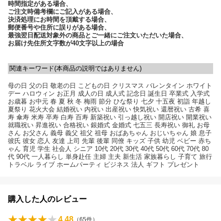
時間指定がある場合、
ご注文時備考欄にご記入がある場合、
決済処理にお時間を頂戴する場合、
郵便番号や住所に誤りがある場合、
最強翌日配送対象外の商品とご一緒にご注文いただいた場合、
お届け先住所文字数が40文字以上の場合
関連キーワード(本商品の説明ではありません)
母の日 父の日 敬老の日 こどもの日 クリスマス バレンタイン ホワイト
デー ハロウィン お正月 成人の日 成人式 記念日 誕生日 卒業式 入学式
お歳暮 お中元 春 夏 秋 冬 梅雨 節分 ひな祭り 七夕 十五夜 初詣 年越し
夏祭り 花火大会 結婚祝い 内祝い 出産祝い 快気祝い 還暦祝い 古希 喜
寿 傘寿 米寿 卒寿 白寿 百寿 新築祝い 引っ越し祝い 開店祝い 開業祝い
就職祝い 昇進祝い 合格祝い 銀婚式 金婚式 七五三 長寿祝い 御礼 お母
さん お父さん 義母 義父 祖父 祖母 おばあちゃん おじいちゃん 娘 息子
彼氏 彼女 恋人 友達 上司 先輩 後輩 同僚 キッズ 子供 幼児 ベビー 赤ち
ゃん 育児 学生 社会人 シニア 10代 20代 30代 40代 50代 60代 70代 80
代 90代 一人暮らし 単身赴任 主婦 主夫 新生活 家族暮らし 子育て 旅行
トラベル ライブ ホームパーティ ビジネス 法人 ギフト プレゼント
購入した人のレビュー
4.48
（
65
件）