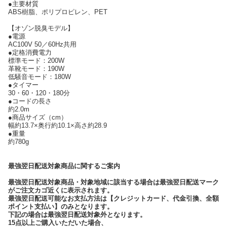
●主要材質
ABS樹脂、ポリプロピレン、PET
【オゾン脱臭モデル】
●電源
AC100V 50／60Hz共用
●定格消費電力
標準モード：200W
革靴モード：190W
低騒音モード：180W
●タイマー
30・60・120・180分
●コードの長さ
約2.0m
●商品サイズ（cm）
幅約13.7×奥行約10.1×高さ約28.9
●重量
約780g
最強翌日配送対象商品に関するご案内
最強翌日配送対象商品・対象地域に該当する場合は最強翌日配送マーク
がご注文カゴ近くに表示されます。
最強翌日配送可能なお支払方法は【クレジットカード、代金引換、全額
ポイント支払い】のみとなります。
下記の場合は最強翌日配送対象外となります。
15点以上ご購入いただいた場合、