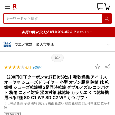
8/11(火)01:59まで
要エントリー
ウエノ電器 楽天市場店
1/14
（
65
件）
4.48
【200円OFFクーポン★17日9:59迄】靴乾燥機 アイリス
オーヤマ シューズドライヤー 小型 オゾン脱臭 除菌 靴 乾
燥機 シューズ乾燥機 2足同時乾燥 ダブルノズル コンパク
ト 梅雨 ニオイ対策 湿気対策 靴乾燥 カラリエ くつ乾燥機
選べる2種 SD-C1-WP SD-C2-W * くつ ギフト
くつ乾燥機 雨 子供 長靴 泥汚れ 梅雨 靴洗い 乾燥 靴乾燥 2足同時 速乾 乾かす
靴