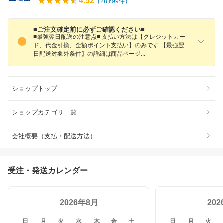
4.52
（
28,699
件）
■ご注文確定前に必ずご確認ください■
■最強翌日配送の注意点■ 支払い方法は【クレジットカー
ド、代金引換、全額ポイント支払い】のみです 【最強翌
日配送対象外条件】の詳細は商品ペー
ジ
ショップトップ
ショップカテゴリ一覧
会社概要（支払・配送方法）
受注・発送カレンダー
2026年8月
20
日
月
火
水
木
金
土
日
月
火