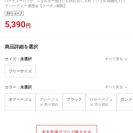
パーティーバッグ、ショルダー掛けにも対応 おしゃれ シンプル 結婚式 バッ
グ パーティー 謝恩会【クーポン期間】
5,390
円
商品詳細を選択
サイズ
：
未選択
すべて見る
フリーサイズ
カラー
：
未選択
すべて見る
オフベージュ
グレージュ
ブラック
ロゼベージュ
ガンメ
売り切れ
売り切れ
楽天市場アプリで購入する