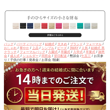
バッグ
/
パーティーバッグ
/
結婚式
/
大きめ
/
ブランド
/
フォーマル
/
おしゃれ
/
華やか
/
上品
/
シンプル
/
ビーズ
/
3WAY
/
人気
/
結婚式 黒
クラッチ
/
フォーマルバッグ
/
入園式
/
卒園式
/
入学式
/
卒業式
/
謝恩
会
/
成人式
/
ショルダー
/
同窓会
/
翌日配送
/ 懇談会 /
七五三
/ お宮参
り / 子供の行事 / 発表会 / お茶会 /観劇