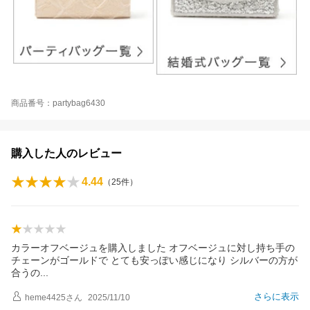
商品番号：partybag6430
購入した人のレビュー
4.44
（
25
件）
カラーオフベージュを購入しました オフベージュに対し持ち手の
チェーンがゴールドで とても安っぽい感じになり シルバーの方が
合う
の
さらに表示
heme4425
さん
2025/11/10