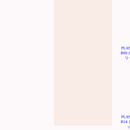
PLA
B09
リ
PLA
B14