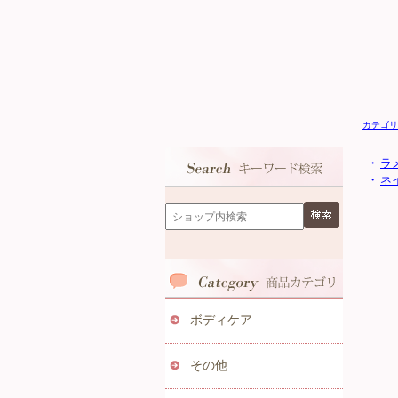
カテゴリ
・
ラ
・
ネ