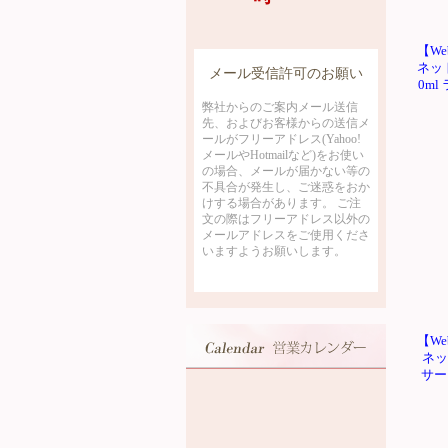
【We
ネット
0m
【We
ネッ
サー