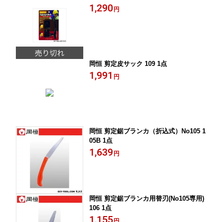
1,290
円
岡恒 剪定皮サック 109 1点
1,991
円
岡恒 剪定鋸ブランカ（折込式）No105 1
05B 1点
1,639
円
岡恒 剪定鋸ブランカ用替刃(No105専用)
106 1点
1,155
円