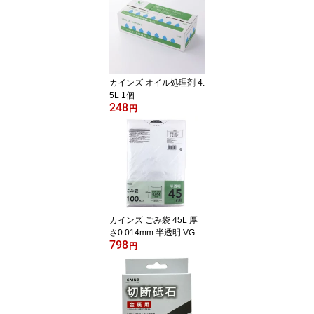
カインズ オイル処理剤 4.
5L 1個
248
円
カインズ ごみ袋 45L 厚
さ0.014mm 半透明 VG45
798
14100 100枚
円