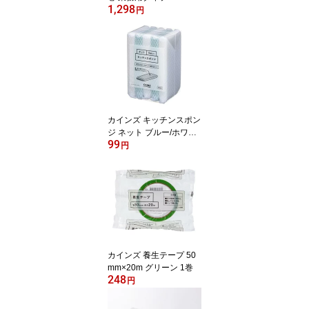
1,298
35m CT405AP-15 10巻
円
カインズ キッチンスポン
ジ ネット ブルー/ホワイ
99
ト 5個
円
カインズ 養生テープ 50
mm×20m グリーン 1巻
248
円