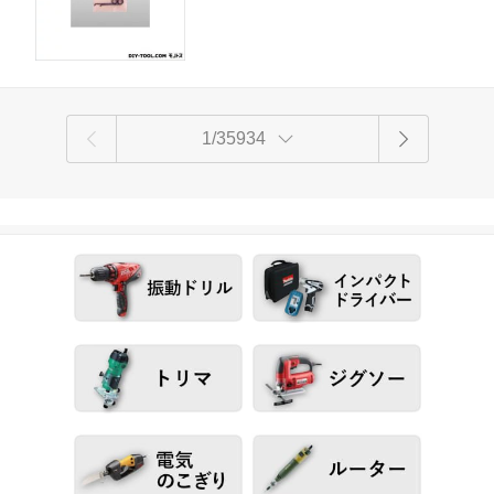
1/35934