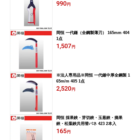
990
円
岡恒 一代鎌（全鋼製薄刃） 165mm 404
1点
1,507
円
※法人専用品※岡恒 一代鎌中厚全鋼製 1
65m/m 405 1点
2,520
円
岡恒 採果鋏・芽切鋏・玉葱鋏・摘果
鋏・松葉鋏共用替バネ 423 2本入
165
円