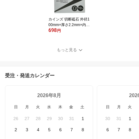
カインズ 切断砥石 外径1
00mm×厚さ2.2mm×内径
698
15mm 10枚
円
もっと見る
受注・発送カレンダー
2026年8月
20
日
月
火
水
木
金
土
日
月
火
26
27
28
29
30
31
1
30
31
1
2
3
4
5
6
7
8
6
7
8