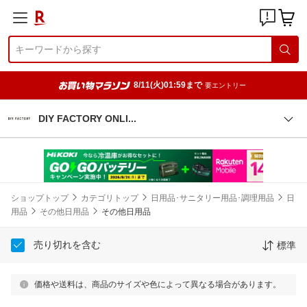
8/11(火)01:59まで
要エントリー
DIY FACTORY ONL
I
ショップトップ
カテゴリトップ
日用品･サニタリー用品･調理用品
日
用品
その他日用品
その他日用品
売り切れを含む
標準
価格や送料は、商品のサイズや色によって異なる場合があります。