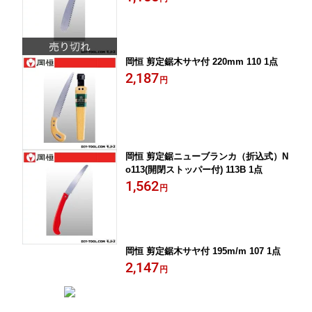
岡恒 剪定鋸木サヤ付 220mm 110 1点
2,187
円
岡恒 剪定鋸ニューブランカ（折込式）N
o113(開閉ストッパー付) 113B 1点
1,562
円
岡恒 剪定鋸木サヤ付 195m/m 107 1点
2,147
円