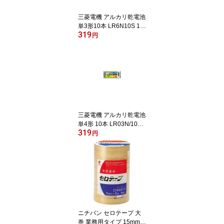
三菱電機 アルカリ乾電池
単3形10本 LR6N10S 1パ
319
ック
円
三菱電機 アルカリ乾電池
単4形 10本 LR03N/10S
319
1セット
円
ニチバン セロテープ 大
巻 業務用タイプ 15mm×