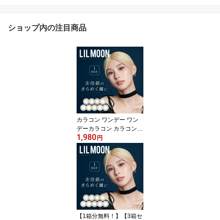
ショップ内の注目商品
カラコン ワンデー ワン
デーカラコン カラコン1
1,980
day 韓国カラコン カラー
円
コンタクトレンズ LILMO
ON リルムーン 14.2mm
14.4mm 度なし 度あり 1
day 10枚 1日使い捨て カ
ラーコンタクト 送料無料
高発色 フチなし
【1箱分無料！】【3箱セ