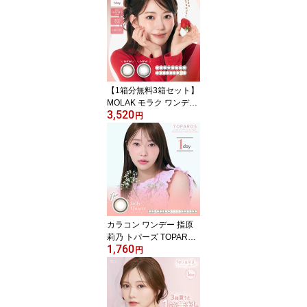
あり 1day 30枚 -0.50～-
10.00 送料無料 高発色 フ
チなし
【1箱分無料3箱セット】
MOLAK モラク ワンデー
3,520
カラコン 宮脇咲良 14.2m
円
m 14.5mm 1day 10枚入
1日使い捨て カラーコン
タクト UVカット 高含水
度あり 度なし
カラコン ワンデー 指原
莉乃 トパーズ TOPARDS
1,760
1DAY 10枚入り 14.2mm
円
14.5mm 1日使い捨て さ
っしー ワンデーカラコン
カラーコンタクト カラー
コンタクトレンズ 度あり