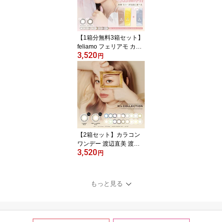
度なし 新色 UVカット ナ
チュラル 大人 フチあり
【1箱分無料3箱セット】
feliamo フェリアモ カラ
3,520
コン ワンデー 白石麻衣
円
イメージモデル ナチュラ
ル カラーコンタクト 14.
2mm 14.5mm 度あり 1d
ay 10枚 1日使い捨て カ
ラーコンタクトレンズ フ
チなし 高度数 小さめ -1
0.00 -9.00 -9.50 -8.50
【2箱セット】カラコン
ワンデー 渡辺直美 渡辺
3,520
直美プロデュース N's Co
円
llection エヌズコレクシ
ョン 14.2mm 度なし 度
あり 1日用 10枚 1day 1
もっと見る
日使い捨て ワンデーカラ
コン カラーコンタクト
カラーコンタクトレンズ
フチあり フチなし