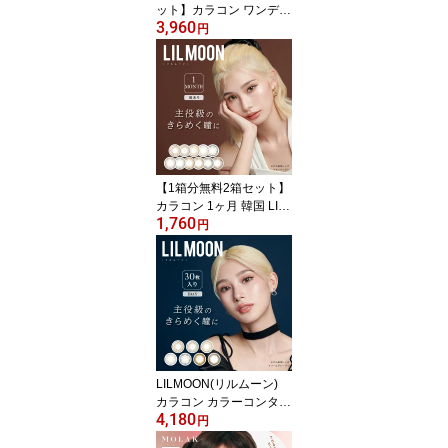
ット】カラコン ワンデー
3,960
韓国 ワンデーカラコン
円
カラコン1day 韓国カラ
コン カラーコンタクトレ
ンズ LILMOON リルムー
ン 14.2mm 14.4mm 度な
し 度あり 1day 10枚 1日
使い捨て カラーコンタク
ト 送料無料 高発色 フチ
なし
【1箱分無料2箱セット】
カラコン 1ヶ月 韓国 LIL
1,760
MOON リルムーン マン
円
スリー ハーフ系 カラコ
ン韓国 カラーコンタクト
レンズ 14.5mm 度あり 1
month 1枚 1ヶ月使い捨
て カラーコンタクト ギ
ャル
LILMOON(リルムーン)
カラコン カラーコンタク
4,180
トレンズ イメージモ
円
デル 14.4mm 度なし 度