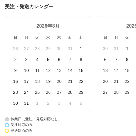
受注・発送カレンダー
2026年8月
20
日
月
火
水
木
金
土
日
月
火
26
27
28
29
30
31
1
30
31
1
2
3
4
5
6
7
8
6
7
8
9
10
11
12
13
14
15
13
14
15
16
17
18
19
20
21
22
20
21
22
23
24
25
26
27
28
29
27
28
29
30
31
1
2
3
4
5
休業日（受注・発送対応なし）
受注対応のみ
発送対応のみ