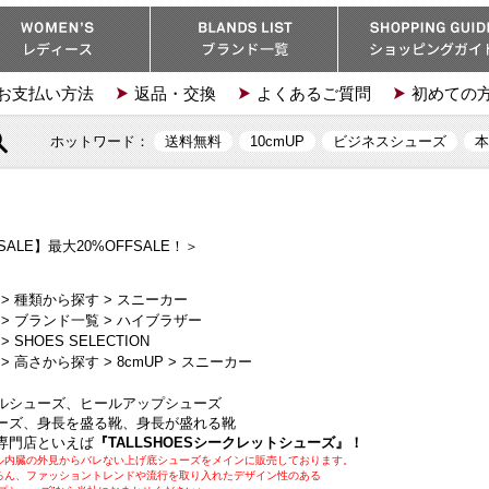
お支払い方法
返品・交換
よくあるご質問
初めての
ホットワード：
送料無料
10cmUP
ビジネスシューズ
本
ALE】最大20%OFFSALE！＞
>
種類から探す
>
スニーカー
>
ブランド一覧
>
ハイブラザー
>
SHOES SELECTION
>
高さから探す
>
8cmUP
>
スニーカー
ルシューズ、ヒールアップシューズ
ーズ、身長を盛る靴、身長が盛れる靴
専門店といえば
『TALLSHOESシークレットシューズ』！
ル内臓の外見からバレない上げ底シューズをメインに販売しております。
ろん、ファッショントレンドや流行を取り入れたデザイン性のある