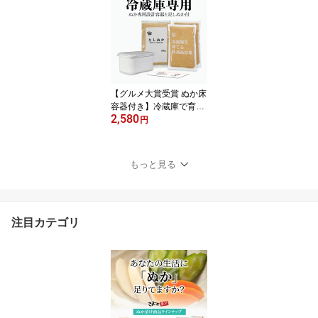
料 ぬか床 セット 容器 容
器セット ぬか 糠 ぬかど
こ 糠床 熟成 熟成ぬか床
ぬか漬け ぬか漬 糠漬け
ぬか床キット 夏野菜にも
発酵 腸活 発酵食品 初心
者 こうじや里村
【グルメ大賞受賞 ぬか床
容器付き】冷蔵庫で育て
2,580
る熟成ぬか床1400g たし
円
ぬか（600g）付き コン
パクトセット 送料無料
ぬか床 セット 容器 容器
もっと見る
セット ぬか 糠 ぬかどこ
糠床 熟成 熟成ぬか床 ぬ
か漬け ぬか漬 糠漬け ぬ
か床キット 夏野菜にも
注目カテゴリ
発酵 腸活 発酵食品