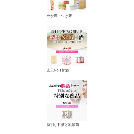
ぬか床・つけ床
楽天No.1甘酒
特別な甘酒と乳酸菌