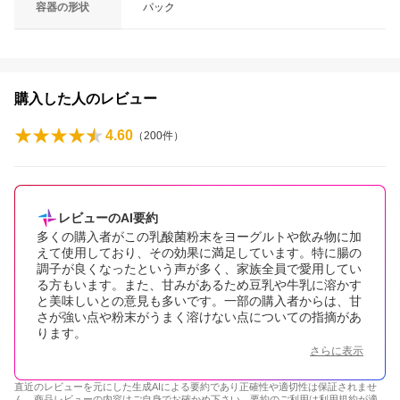
容器の形状
パック
購入した人のレビュー
4.60
（
200
件）
レビューのAI要約
多くの購入者がこの乳酸菌粉末をヨーグルトや飲み物に加
えて使用しており、その効果に満足しています。特に腸の
調子が良くなったという声が多く、家族全員で愛用してい
る方もいます。また、甘みがあるため豆乳や牛乳に溶かす
と美味しいとの意見も多いです。一部の購入者からは、甘
さが強い点や粉末がうまく溶けない点についての指摘があ
ります。
さらに表示
直近のレビューを元にした生成AIによる要約であり正確性や適切性は保証されませ
ん。商品レビューの内容はご自身でお確かめ下さい。要約のご利用は
利用規約
が適