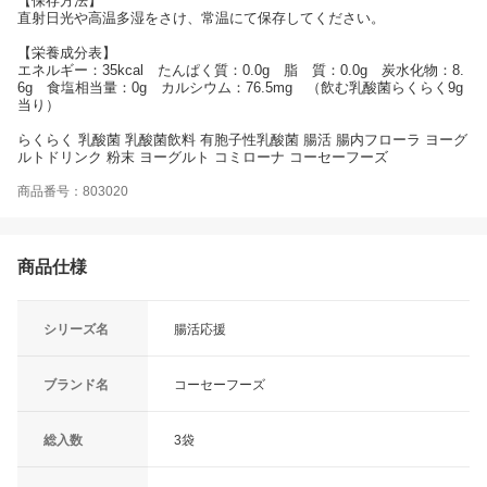
【保存方法】
直射日光や高温多湿をさけ、常温にて保存してください。
【栄養成分表】
エネルギー：35kcal たんぱく質：0.0g 脂 質：0.0g 炭水化物：8.
6g 食塩相当量：0g カルシウム：76.5mg （飲む乳酸菌らくらく9g
当り）
らくらく 乳酸菌 乳酸菌飲料 有胞子性乳酸菌 腸活 腸内フローラ ヨーグ
ルトドリンク 粉末 ヨーグルト コミローナ コーセーフーズ
商品番号：803020
商品仕様
シリーズ名
腸活応援
ブランド名
コーセーフーズ
総入数
3袋