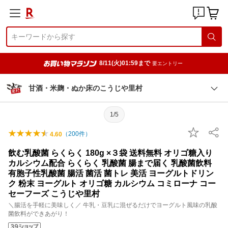
8/11(火)01:59まで
要エントリー
甘酒・米麹・ぬか床のこうじや里村
1/5
（
200
件）
4.60
飲む乳酸菌 らくらく 180g ×３袋 送料無料 オリゴ糖入り
カルシウム配合 らくらく 乳酸菌 腸まで届く 乳酸菌飲料
有胞子性乳酸菌 腸活 菌活 菌トレ 美活 ヨーグルトドリン
ク 粉末 ヨーグルト オリゴ糖 カルシウム コミローナ コー
セーフーズ こうじや里村
＼腸活を手軽に美味しく／ 牛乳・豆乳に混ぜるだけでヨーグルト風味の乳酸
菌飲料ができあがり！