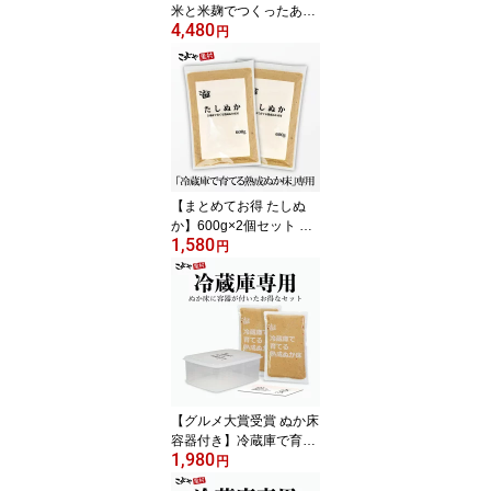
米と米麹でつくったあま
4,480
ざけ 125ml×30本 甘酒 紙
円
パック こうじや里村 国
産 米麹 砂糖不使用 無塩
ノンアルコール 携帯用
プレゼント ギフト 粒な
し 米麹甘酒 腸活 美活 菌
活 豆乳 あまざけ 麹 米こ
うじ あま酒
【まとめてお得 たしぬ
か】600g×2個セット 冷
1,580
蔵庫で育てる熟成ぬか床
円
シリーズ 送料無料 足し
ぬか 足し糠 補充用 いり
ぬか 糠 ぬか ぬか床 糠床
ぬか漬け ぬか漬 糠漬け
ぬかみそ ぬかどこ 乳酸
菌 腸活 菌活 漬物 漬け物
発酵食品
【グルメ大賞受賞 ぬか床
容器付き】冷蔵庫で育て
1,980
る熟成ぬか床 1400g リ
円
ーズナブルセット 送料無