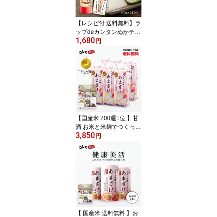
品 腸活 初心者 簡単
【レシピ付 送料無料】ラ
ップdeカンタンぬかチュ
1,680
ーブ 4本 ラップで ぬかチ
円
ューブ ぬか 糠 ぬか漬け
の素 熟成ぬか床 ぬか床
糠床 ぬかどこ ぬか漬け
糠漬け 熟成 糠漬けの素
チューブ 発酵 漬物 漬け
物 糠みそ 乳酸菌 発酵食
品 菌活 腸活 こうじや里
村 コーセーフーズ
【国産米 200週1位 】甘
酒 お米と米麹でつくった
3,850
あまざけ 1L×6本 送料無
円
料 米麹 砂糖不使用 無塩
ノンアルコール 粒なし
無添加 米麹甘酒 腸活 菌
活 美活 発酵食品 あまざ
け 麹 米こうじ あま酒 国
産 紙 パック こうじや里
村
【 国産米 送料無料 】お