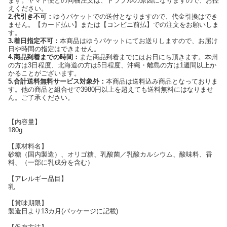
ます。ヤマト便との同梱注文は、トラブルの原因になりますので、お控
えください。
2.代引き不可：
ゆうパケットでの送付となりますので、代金引換はでき
ません。【カード払い】または【コンビニ前払】での注文をお願いしま
す。
3.着日指定不可：
本商品はゆうパケットにてお送りしますので、お届け
日や時間の指定はできません。
4.商品到着までの時間：
また商品到着までにはお日にち頂きます。本州
の方は3日程度、北海道の方は5日程度、沖縄・離島の方は1週間以上か
かることがございます。
5.合計送料無料サービス対象外：
本商品は送料込み商品となっておりま
す。他の商品と組合せで3980円以上を超えても送料無料にはなりませ
ん。ご了承ください。
【内容量】
180g
【原材料名】
砂糖（国内製造）、オリゴ糖、乳酸菌／乳酸カルシウム、酸味料、香
料、（一部に乳成分を含む）
【アレルギー品目】
乳
【賞味期限】
製造日より13カ月(パッケージに記載)