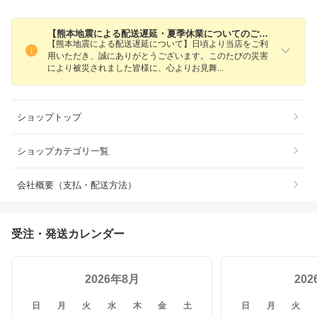
【熊本地震による配送遅延・夏季休業についてのご案内】
【熊本地震による配送遅延について】日頃より当店をご利
用いただき、誠にありがとうございます。このたびの災害
により被災されました皆様に、心よりお見
舞
ショップトップ
ショップカテゴリ一覧
会社概要（支払・配送方法）
受注・発送カレンダー
2026年8月
20
日
月
火
水
木
金
土
日
月
火