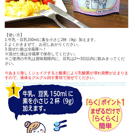
【使い方】
1.牛乳・豆乳150mlに素を小さじ2杯（9g）加えます。
2.よくかきまぜて、お召しあがりください。
3.混ぜた後は冷蔵庫へ！
※混ぜた後は冷蔵庫で保存してください。
※ご使用の牛乳は賞味期限内に、豆乳は2〜3日以内に飲みきってくだ
さい。
※あまり激しくシェイクすると酸素により乳酸菌が壊れ発酵が止まりま
すので、液体をグルグル回す要領で混ぜてください。