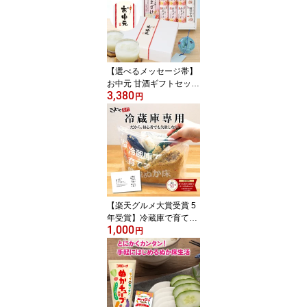
【選べるメッセージ帯】
お中元 甘酒ギフトセット
3,380
こうじや里村 甘酒 ギフ
円
ト お米と米麹でつくった
あまざけ 送料無料 プレ
ゼント 敬老の日 内祝 内
祝い お祝い お礼 贈答品
あまざけ 腸活 ノンアル
コール 砂糖不使用 無塩
国産 米麹甘酒 コーセー
フーズ こうじや里村
【楽天グルメ大賞受賞 5
年受賞】冷蔵庫で育てる
1,000
熟成ぬか床 スタートセッ
円
ト 送料無料 ガイドブッ
ク付き 1000円ポッキリ
夏野菜にも ぬか床 ぬか
ぬかどこ 糠床 糠 ぬか漬
け 糠漬け ぬか床セット
容器 漬物 漬け物 発酵食