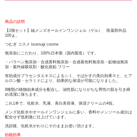
商品の説明
【2個セット】紬メンズオールインワンジェル（ゲル） 医薬部外品
100ｇ。
つむぎ コスメ tsumugi cosme
無添加にこだわり、100%日本製（国内製造）です。
・パラベン無添加・合成香料無添加・合成着色料無添加・鉱物油無添
加・紫外線吸収剤・酸化亜鉛 フリー
有効成分プラセンタエキスによるシミ、そばかすの美白効果※と、ヒア
ルロン酸・セラミドにより、効果的な保湿が可能になりました。
8種類の植物由来成分を配合し、油性肌になりがちな男性の肌を引き締
め清潔に保ちます。
これ1本で、化粧水、乳液、美白美容液、保湿クリームの4役。
メンズ化粧水やオールインワンジェルに多い、香料やメンソール成分は
配合せず低刺激に仕上げています。
洗顔後、化粧水がわりにそのままお使い頂けます。
効能効果