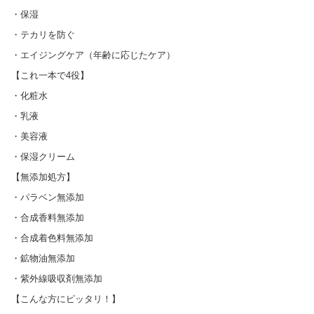
・保湿
・テカリを防ぐ
・エイジングケア（年齢に応じたケア）
【これ一本で4役】
・化粧水
・乳液
・美容液
・保湿クリーム
【無添加処方】
・パラベン無添加
・合成香料無添加
・合成着色料無添加
・鉱物油無添加
・紫外線吸収剤無添加
【こんな方にピッタリ！】