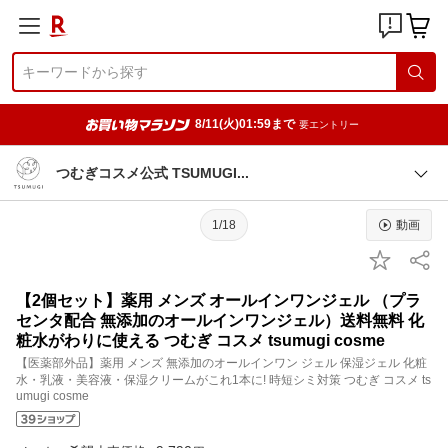
8/11(火)01:59まで
要エントリー
つむぎコスメ公式 TSUMUG
I
1/18
動画
【2個セット】薬用 メンズ オールインワンジェル （プラ
センタ配合 無添加のオールインワンジェル）送料無料 化
粧水がわりに使える つむぎ コスメ tsumugi cosme
【医薬部外品】薬用 メンズ 無添加のオールインワン ジェル 保湿ジェル 化粧
水・乳液・美容液・保湿クリームがこれ1本に! 時短シミ対策 つむぎ コスメ ts
umugi cosme