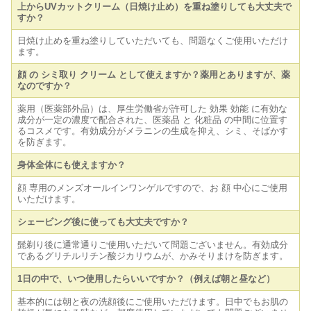
上からUVカットクリーム（日焼け止め）を重ね塗りしても大丈夫で
すか？
日焼け止めを重ね塗りしていただいても、問題なくご使用いただけ
ます。
顔 の シミ取り クリーム として使えますか？薬用とありますが、薬
なのですか？
薬用（医薬部外品）は、厚生労働省が許可した 効果 効能 に有効な
成分が一定の濃度で配合された、医薬品 と 化粧品 の中間に位置す
るコスメです。有効成分がメラニンの生成を抑え、シミ、そばかす
を防ぎます。
身体全体にも使えますか？
顔 専用のメンズオールインワンゲルですので、お 顔 中心にご使用
いただけます。
シェービング後に使っても大丈夫ですか？
髭剃り後に通常通りご使用いただいて問題ございません。有効成分
であるグリチルリチン酸ジカリウムが、かみそりまけを防ぎます。
1日の中で、いつ使用したらいいですか？（例えば朝と昼など）
基本的には朝と夜の洗顔後にご使用いただけます。日中でもお肌の