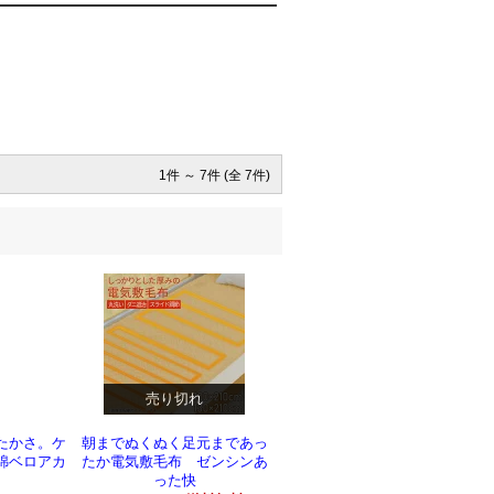
1件 ～ 7件 (全 7件)
売り切れ
たかさ。ケ
朝までぬくぬく足元まであっ
綿ベロアカ
たか電気敷毛布 ゼンシンあ
った快