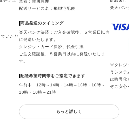
野北井ノ上
Master
業者：佐川急便
楽天バン
配送サービス名：飛脚宅配便
商品発送のタイミング
楽天バンク決済：ご入金確認後、５営業日以内
せていただ
に発送いたします。
クレジットカード決済、代金引換
ご注文確認後、５営業日以内に発送いたしま
す。
※クレジ
うシステ
配送希望時間帯をご指定できます
は暗号化
午前中・12時～14時・14時～16時・16時～
ぞご安心
18時・18時～21時
もっと詳しく