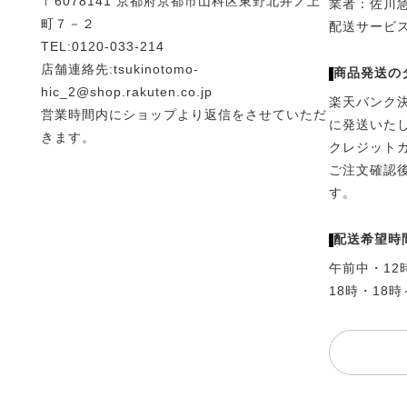
〒6078141 京都府京都市山科区東野北井ノ上
業者：佐川
町７－２
配送サービ
TEL:0120-033-214
店舗連絡先:tsukinotomo-
商品発送の
hic_2@shop.rakuten.co.jp
楽天バンク
営業時間内にショップより返信をさせていただ
に発送いた
きます。
クレジット
ご注文確認
す。
配送希望時
午前中・12
18時・18時