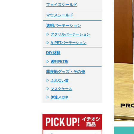
フェイスシールド
マウスシールド
透明パーテーション
▷
アクリルパーテーション
▷
A-PETパーテーション
DIY材料
▷
透明PET板
非接触グッズ・その他
▷
ふれない君
▷
マスクケース
▷
伊達メガネ