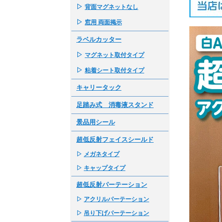
▷
背面マグネットなし
▷
窓用 両面掲示
ラベルカッター
▷
マグネット取付タイプ
▷
粘着シート取付タイプ
キャリータック
足踏み式 消毒液スタンド
景品用シール
超低反射フェイスシールド
▷
メガネタイプ
▷
キャップタイプ
超低反射パーテーション
▷
アクリルパーテーション
▷
吊り下げパーテーション