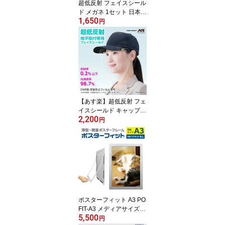
超低反射 フェイスシール
学校 病院
ド メガネ 1セット 日本製
1,650
簡易梱包 透明 自社工場
円
低反射 反射防止 眼鏡 マ
スク 感染対策 感染防止
飛沫対策 飛沫防止 視界
表情 インフルエンザ コ
ロナ コロナ対策 デルタ
オミクロン 医療 病院 作
業用 工場 コンサート 舞
台
【あす楽】超低反射 フェ
イスシールド キャップ 1
2,200
枚 日本製 透明 自社工場
円
低反射 反射防止 帽子 マ
スク 感染対策 感染防止
飛沫対策 飛沫防止 視界
表情 インフルエンザ コ
ロナ コロナ対策 医療 病
院 スポーツ観戦 作業用
工場 農作業 ガーデニン
グ 安全 庭 プロテガット
ポスターフィット A3 PO
FIT-A3 メディアサイズ:A
5,500
3 シルバー 薄型 軽量 ポ
円