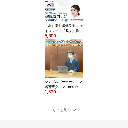
パーテーション 仕切り板
コロナ対策 コロナ イン
フルエンザ オフィス 受
付 窓口 学校 プロテガッ
ト
【あす楽】超低反射 フェ
イスシールド 5枚 交換用
5,500
シールド フィルム 日本
円
製 簡易梱包 透明 自社工
場 低反射 反射防止 マス
ク 感染対策 感染防止 飛
沫対策 飛沫防止 フェイ
スガード コロナ コロナ
対策 インフルエンザ デ
ルタ オミクロン プロテ
ガット プロテガットAR
シンプルパーテーション
幅可変タイプ 1mm 透明
1,320
日本製 自社工場 組立式
円
感染対策 感染予防 飛沫
対策 飛沫予防 コロナ イ
ンフルエンザ 1mm厚 薄
もっと見る
型 軽量 折り曲げ パーテ
ーション 仕切り板 幅調
整 持ち運び 飲食店 オフ
ィス 学校 受付 カウンタ