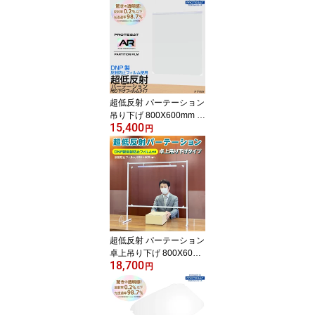
スターフレーム 額縁 ス
リム A3ポスターフレー
ム ポスター額縁 a3フレ
ーム ポスター額 カレン
ダーフレーム 写真フレー
ム 壁掛け額縁 簡単 マグ
ネット シンプル 推し活
デコ 日本製 オフィス 商
超低反射 パーテーション
業施設
吊り下げ 800X600mm カ
15,400
ーテン フィルム 日本製
円
自社工場 透明 反射防止
薄型 軽量 感染対策 感染
防止 飛沫対策 飛沫防止
透明パーテーション 仕切
り板 コロナ対策 コロナ
インフルエンザ オフィス
受付 学校 プロテガット
超低反射 パーテーション
卓上吊り下げ 800X600m
18,700
m フィルム 日本製 自社
円
工場 透明 反射防止 薄型
軽量 感染対策 感染防止
飛沫対策 飛沫防止 透明