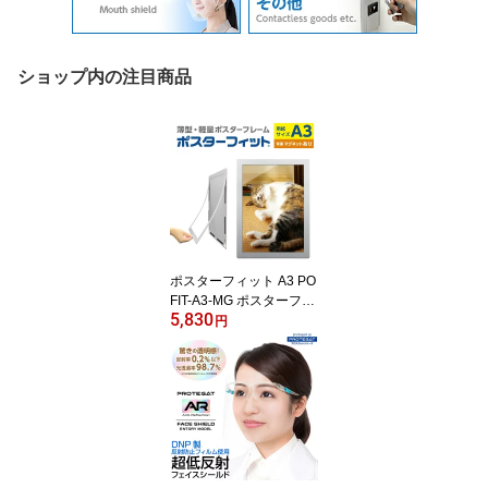
ショップ内の注目商品
ポスターフィット A3 PO
FIT-A3-MG ポスターフレ
5,830
ーム 額縁 マグネットフ
円
レーム A3フォトフレー
ム ポスター額縁 A3サイ
ズ額縁 パネル 壁掛け額
縁 壁掛けフォトフレーム
くっつく ポスター入れ
シルバー 薄型 軽量 簡単
マグネット シンプル フ
ラット 日本製 オフィス