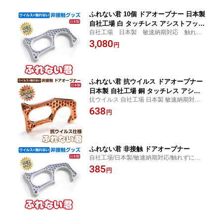
ふれない君 10個 ドアオープナー 日本製
自社工場 白 タッチレス アシストフック
自社工場 日本製 敏速納期対応 触れず
ボタンプッシュ 軽量 コンパクト 非接触
にドアオープン、ボタンプッシュ タッチ
3,080
感染対策 潔癖 ドアノブ エレベーター
円
レス アシストフック
ボタン コロナ
ふれない君 抗ウイルス ドアオープナー
日本製 自社工場 銅 タッチレス アシス
抗ウイルス 自社工場 日本製 敏速納期対応
トフック ボタンプッシュ 軽量 コンパク
触れずにドアオープン ボタンプッシュ タッ
638
ト 非接触 感染対策 抗菌 潔癖 ドアノブ
円
チレス アシストフック ドアノブ感染
エレベーター ボタン コロナ インフルエ
ンザ 抗ウィルス
ふれない君 非接触 ドアオープナー
自社工場/日本製/敏速納期対応/触れずにド
アオープン/ボタンプッシュ/タッチレス/ア
385
円
シストフック/感染予防/非接触/ドアオープ
ナー