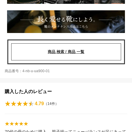
商品 検索 / 商品 一覧
商品番号：4-nb-u-ua900-01
購入した人のレビュー
4.79
（
14
件）
70代の母のために購入。 親子揃ってニューバランスが足にあって