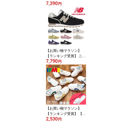
7,390
バランス スニーカー メ
円
ンズ レディース ML373
new balance
【お買い物マラソン】
【ランキング受賞】 ニュ
7,790
ーバランス スニーカー
円
メンズ レディース W373
WL373 new balance WI
DTH:B レトロ 細身幅
【お買い物マラソン】
【ランキング受賞】 【全
2,530
国送料無料】 子ども 靴
円
イフミー 上履き キッズ
子供靴 SC-0002 SC0002