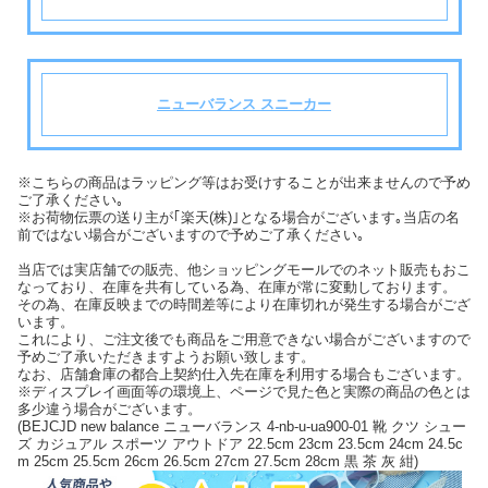
ニューバランス スニーカー
※こちらの商品はラッピング等はお受けすることが出来ませんので予め
ご了承ください｡
※お荷物伝票の送り主が｢楽天(株)｣となる場合がございます｡当店の名
前ではない場合がございますので予めご了承ください｡
当店では実店舗での販売、他ショッピングモールでのネット販売もおこ
なっており、在庫を共有している為、在庫が常に変動しております。
その為、在庫反映までの時間差等により在庫切れが発生する場合がござ
います。
これにより、ご注文後でも商品をご用意できない場合がございますので
予めご了承いただきますようお願い致します。
なお、店舗倉庫の都合上契約仕入先在庫を利用する場合もございます。
※ディスプレイ画面等の環境上、ページで見た色と実際の商品の色とは
多少違う場合がございます。
(BEJCJD new balance ニューバランス 4-nb-u-ua900-01 靴 クツ シュー
ズ カジュアル スポーツ アウトドア 22.5cm 23cm 23.5cm 24cm 24.5c
m 25cm 25.5cm 26cm 26.5cm 27cm 27.5cm 28cm 黒 茶 灰 紺)