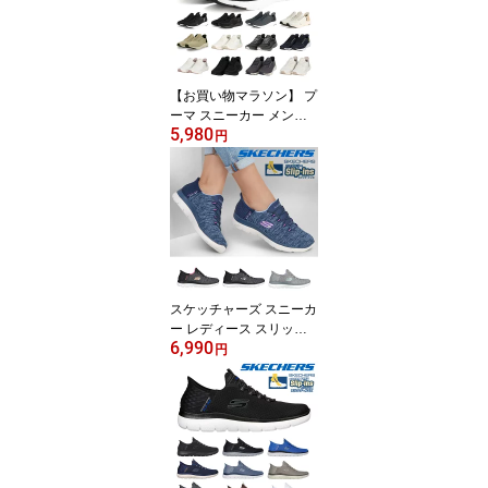
【お買い物マラソン】 プ
ーマ スニーカー メンズ
5,980
レディース ソフトライド
円
フレックス レース イー
ズイン ワイド 311996 P
UMA ランニング スリッ
ポン 立って履ける 軽量
スポーツ ジム トレーニ
ング
スケッチャーズ スニーカ
ー レディース スリッポ
6,990
ン スリップインズ：サミ
円
ッツ - ダズリング ヘイズ
149937W SKECHERS S
lip ins Summits Dazzling
Haze スポーツ 軽量 スト
レッチアッパー 洗濯機洗
い トレーニング