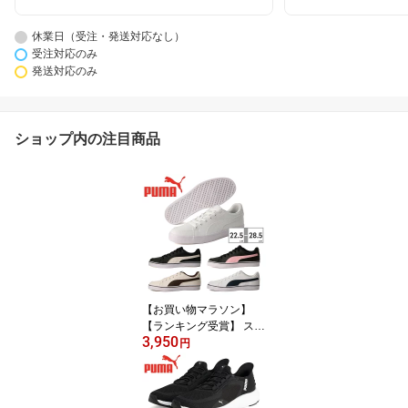
休業日（受注・発送対応なし）
受注対応のみ
発送対応のみ
ショップ内の注目商品
【お買い物マラソン】
【ランキング受賞】 スニ
3,950
ーカー プーマ メンズ レ
円
ディース Vコートバルク
389907 PUMA クラシッ
ク コートスニーカー