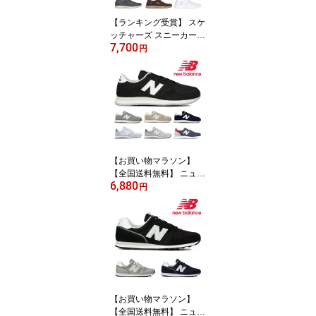
【ランキング受賞】 スケ
ッチャーズ スニーカー
7,700
メンズ スリップインズ
円
サミッツ ハイ レンジ 23
2457 232457W SKECH
ERS スリッポン Slip ins
Summits High Range ス
ポーツ 軽量 ストレッチ
アッパー 洗濯機洗い ト
レーニング
【お買い物マラソン】
【全国送料無料】 ニュー
6,880
バランス スニーカー レ
円
ディース メンズ UL420
M new balance クラシッ
ク
【お買い物マラソン】
【全国送料無料】 ニュー