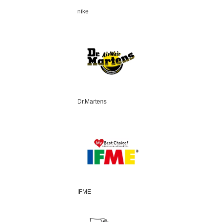
nike
Dr.Martens
IFME