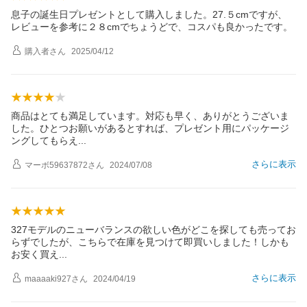
息子の誕生日プレゼントとして購入しました。27.５cmですが、
レビューを参考に２８cmでちょうどで、コスパも良かったです。
購入者
さん
2025/04/12
商品はとても満足しています。対応も早く、ありがとうございま
した。ひとつお願いがあるとすれば、プレゼント用にパッケージ
ングしてもら
え
さらに表示
マーボ59637872
さん
2024/07/08
327モデルのニューバランスの欲しい色がどこを探しても売ってお
らずでしたが、こちらで在庫を見つけて即買いしました！しかも
お安く買
え
さらに表示
maaaaki927
さん
2024/04/19