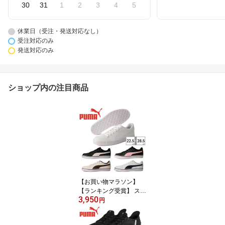
30
31
1
2
3
4
5
休業日（受注・発送対応なし）
受注対応のみ
発送対応のみ
ショップ内の注目商品
【お買い物マラソン】
【ランキング受賞】 スニ
3,950
ーカー プーマ メンズ レ
円
ディース Vコートバルク
389907 PUMA クラシッ