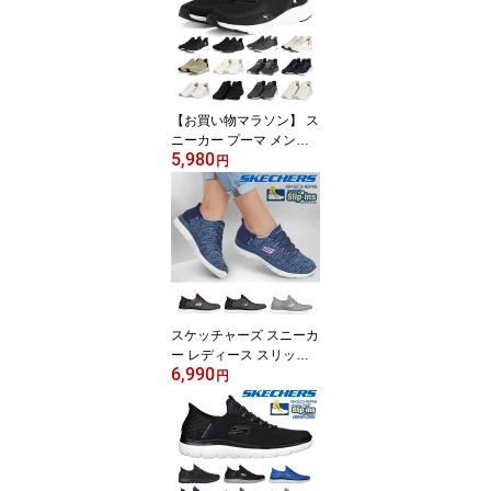
ク コートスニーカー
【お買い物マラソン】 ス
ニーカー プーマ メンズ
5,980
レディース ソフトライド
円
フレックス レース イー
ズイン ワイド 311996 P
UMA ランニング スリッ
ポン 立って履ける 軽量
スポーツ ジム トレーニ
ング
スケッチャーズ スニーカ
ー レディース スリッポ
6,990
ン スリップインズ：サミ
円
ッツ - ダズリング ヘイズ
149937W SKECHERS S
lip ins Summits Dazzling
Haze スポーツ 軽量 スト
レッチアッパー 洗濯機洗