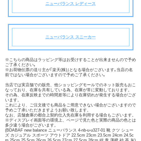
ニューバランス レディース
ニューバランス スニーカー
※こちらの商品はラッピング等はお受けすることが出来ませんので予め
ご了承ください｡
※お荷物伝票の送り主が｢楽天(株)｣となる場合がございます｡当店の名
前ではない場合がございますので予めご了承ください｡
当店では実店舗での販売、他ショッピングモールでのネット販売もおこ
なっており、在庫を共有している為、在庫が常に変動しております。
その為、在庫反映までの時間差等により在庫切れが発生する場合がござ
います。
これにより、ご注文後でも商品をご用意できない場合がございますので
予めご了承いただきますようお願い致します。
なお、店舗倉庫の都合上契約仕入先在庫を利用する場合もございます。
※ディスプレイ画面等の環境上、ページで見た色と実際の商品の色とは
多少違う場合がございます。
(BDABAF new balance ニューバランス 4-nb-u-u327-01 靴 クツ シュー
ズ カジュアル スポーツ アウトドア 22.5cm 23cm 23.5cm 24cm 24.5c
m 25cm 25.5cm 26cm 26.5cm 27cm 27.5cm 28cm 紺 青 薄橙 砂 茶 灰)