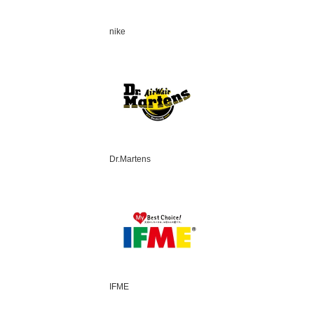
nike
Dr.Martens
IFME