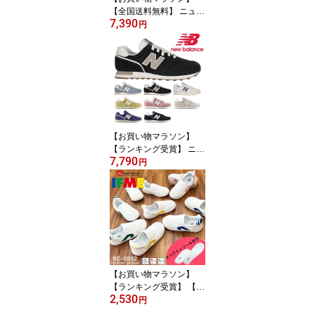
【全国送料無料】 ニュー
7,390
バランス スニーカー メ
円
ンズ レディース ML373
new balance
【お買い物マラソン】
【ランキング受賞】 ニュ
7,790
ーバランス スニーカー
円
メンズ レディース W373
WL373 new balance WI
DTH:B レトロ 細身幅
【お買い物マラソン】
【ランキング受賞】 【全
2,530
国送料無料】 子ども 靴
円
イフミー 上履き キッズ