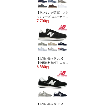
い トレーニング
【ランキング受賞】 スケ
ッチャーズ スニーカー
7,700
メンズ スリップインズ
円
サミッツ ハイ レンジ 23
2457 232457W SKECH
ERS スリッポン Slip ins
Summits High Range ス
ポーツ 軽量 ストレッチ
アッパー 洗濯機洗い ト
レーニング
【お買い物マラソン】
【全国送料無料】 ニュー
6,880
バランス スニーカー レ
円
ディース メンズ UL420
M new balance クラシッ
ク
【お買い物マラソン】