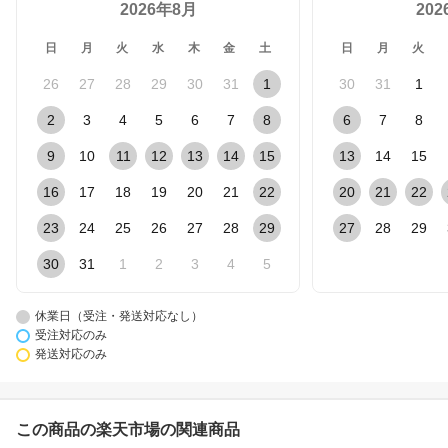
2026年8月
20
日
月
火
水
木
金
土
日
月
火
26
27
28
29
30
31
1
30
31
1
2
3
4
5
6
7
8
6
7
8
9
10
11
12
13
14
15
13
14
15
16
17
18
19
20
21
22
20
21
22
23
24
25
26
27
28
29
27
28
29
30
31
1
2
3
4
5
休業日（受注・発送対応なし）
受注対応のみ
発送対応のみ
この商品の楽天市場の関連商品