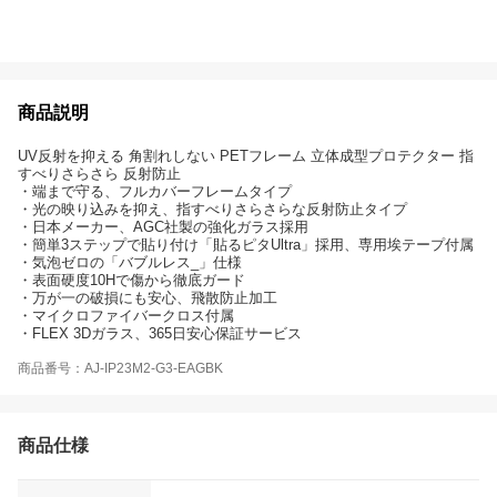
商品説明
UV反射を抑える 角割れしない PETフレーム 立体成型プロテクター 指
すべりさらさら 反射防止
・端まで守る、フルカバーフレームタイプ
・光の映り込みを抑え、指すべりさらさらな反射防止タイプ
・日本メーカー、AGC社製の強化ガラス採用
・簡単3ステップで貼り付け「貼るピタUltra」採用、専用埃テープ付属
・気泡ゼロの「バブルレス_」仕様
・表面硬度10Hで傷から徹底ガード
・万が一の破損にも安心、飛散防止加工
・マイクロファイバークロス付属
・FLEX 3Dガラス、365日安心保証サービス
商品番号：AJ-IP23M2-G3-EAGBK
商品仕様