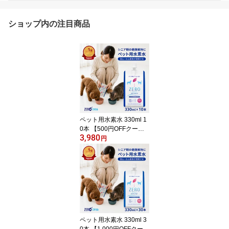
ショップ内の注目商品
ペット用水素水 330ml 1
0本 【500円OFFクーポ
3,980
ンあり】【ポイント3
円
倍】 犬 水素水 ペット 水
素水 猫 水素水 ペットの
水素水 犬の水 猫用水 犬
用 水 猫用 ペット用 保存
水 備蓄水 飲料水 災害 ペ
ット水素水 犬用水 ペッ
ト水 猫の水 猫水 犬水 水
素 ペットの水 ミネラル
ペット用水素水 330ml 3
ゼロ
0本 【1,000円OFFクーポ