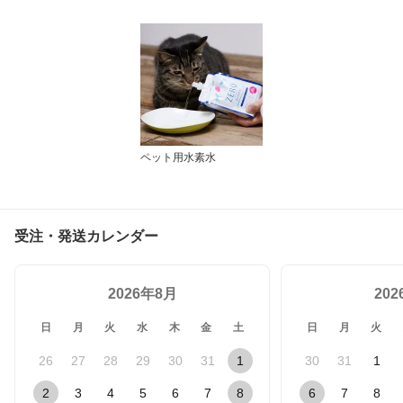
用水 ペット水 猫の水 猫
水 犬水 水素 ペットの水
ランキング ミネラルゼロ
ペット用水素水
受注・発送カレンダー
2026年8月
20
日
月
火
水
木
金
土
日
月
火
26
27
28
29
30
31
1
30
31
1
2
3
4
5
6
7
8
6
7
8