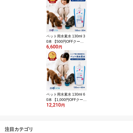
用水 犬用 水 猫用 ペット
用 保存水 ペット水素水
ペットの水素水 ペット用
水 犬用水 ペット水 猫の
水 猫水 犬水 水素 ペット
の水 ランキング ミネラ
ペット用水素水 130ml 3
ルゼロ
0本 【500円OFFクーポ
6,600
ン】【ポイント3倍】 犬
円
水素水 ペット 水素水 猫
水素水 犬の水 猫用水 犬
用 水 猫用 ペット用 保存
水 災害 ペット水素水 ペ
ットの水素水 ペット用水
犬用水 ペット水 猫の水
猫水 犬水 水素 ペットの
水 ランキング ミネラル
ペット用水素水 130ml 6
ゼロ
0本 【1,000円OFFクーポ
12,210
ン】【ポイント5倍】 犬
円
水素水 ペット 水素水 猫
水素水 犬の水 猫用水 犬
用 水 猫用 ペット用 保存
水 ペット水素水 ペット
注目カテゴリ
の水素水 ペット用水 犬