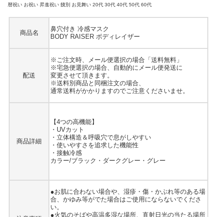
暦祝い お祝い 昇進祝い 餞別 お見舞い 20代 30代 40代 50代 60代
鼻穴付き 冷感マスク
商品名
BODY RAISER ボディレイザー
※ご注文時、メール便選択の場合「送料無料」
※宅急便選択の場合、自動的にメール便発送に
配送
変更させて頂きます。
※送料別商品と同梱注文の場合、
通常送料がかかりますのでご注意くださいませ。
【4つの高機能】
・UVカット
・立体構造＆呼吸穴で息がしやすい
商品詳細
・使いやすさを追求した機能性
・接触冷感
カラー/ブラック・ダークグレー・グレー
●お肌に合わない場合や、湿疹・傷・かぶれ等のある場
合、かゆみ等がでた場合はご使用にならないでくださ
い。
●火気のそばや高温多湿な場所、直射日光の当たる場所