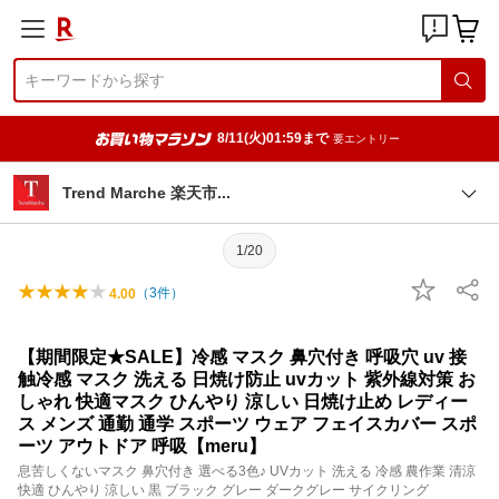
8/11(火)01:59まで
要エントリー
Trend Marche 楽天
市
1/20
（
3
件）
4.00
【期間限定★SALE】冷感 マスク 鼻穴付き 呼吸穴 uv 接
触冷感 マスク 洗える 日焼け防止 uvカット 紫外線対策 お
しゃれ 快適マスク ひんやり 涼しい 日焼け止め レディー
ス メンズ 通勤 通学 スポーツ ウェア フェイスカバー スポ
ーツ アウトドア 呼吸【meru】
息苦しくないマスク 鼻穴付き 選べる3色♪ UVカット 洗える 冷感 農作業 清涼
快適 ひんやり 涼しい 黒 ブラック グレー ダークグレー サイクリング