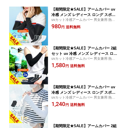
【期間限定★SALE】アームカバー uv
冷感 メンズ レディース ロング スポー
uvカット冷感アームカバー 男女兼用 熱中症
ツ 日焼け対策 アウトドア 涼しい 運転
対策 グッズとしてスポーツ ゴルフ アウト
980
おしゃれ クール キッズ 子供 接触冷感
送料無料
円
ドア 日焼け対策におすすめ ドライブ
速乾 釣り テニス ひんやり 無地 ゴルフ
野球 ランニング 涼感 気化熱 プール UV
カット ガーデニング【meru】
【期間限定★SALE】アームカバー 2組
セット uv 冷感 メンズ レディース ロン
uvカット冷感アームカバー 男女兼用 熱中症
グ スポーツ 日焼け対策 アウトドア 涼
対策 グッズとしてスポーツ ゴルフ アウト
1,580
しい 運転 おしゃれ クール キッズ 子供
送料無料
円
ドア 日焼け対策におすすめ サイクリング
接触冷感 速乾 釣り テニス ひんやり 無
地 ゴルフ 野球 プール UVカット アーム
ウォーマー【meru】
【期間限定★SALE】アームカバー uv
冷感 メンズ レディース ロング スポー
uvカット冷感アームカバー 男女兼用 熱中症
ツ 日焼け対策 アウトドア 涼しい 運転
対策 グッズとしてスポーツ アウトドア 日
1,240
おしゃれ クール キッズ 子供 接触冷感
送料無料
円
焼け対策におすすめ 釣り レジャー
速乾 釣り テニス ひんやり 無地 ゴルフ
野球 ランニング 涼感 気化熱 プール UV
カット【meru】
【期間限定★SALE】アームカバー 2組