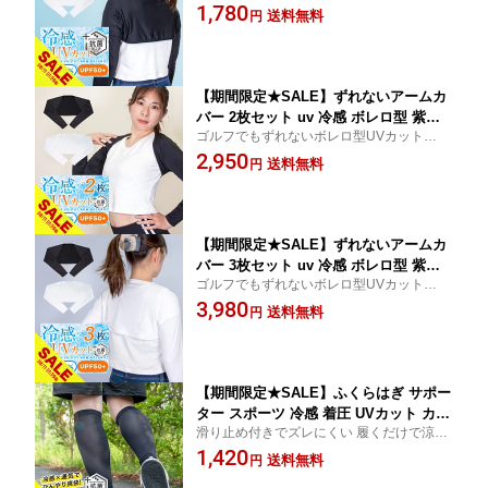
アームカバー インナー・アウターどちらで
1,780
ームカバー ストール メンズ レディース
送料無料
円
も着られる ガーデニング スポーツ観戦
ロングタイプ 接触冷感 紫外線対策 日焼
け対策 ひんやり 速乾 ラッシュガード
ゴルフ アウトドア【meru】
【期間限定★SALE】ずれないアームカ
バー 2枚セット uv 冷感 ボレロ型 紫外
ゴルフでもずれないボレロ型UVカット着る
線98%カット UPF50+ 肩腕カバー ずれ
アームカバー インナー・アウターどちらで
2,950
ない 着るアームカバー ストール メンズ
送料無料
円
も着られる サイクリング
レディース ロングタイプ 接触冷感 日焼
け対策 ひんやり 速乾 ラッシュガード
ゴルフ アウトドア【meru】
【期間限定★SALE】ずれないアームカ
バー 3枚セット uv 冷感 ボレロ型 紫外
ゴルフでもずれないボレロ型UVカット着る
線98%カット UPF50+ 肩腕カバー ずれ
アームカバー インナー・アウターどちらで
3,980
ない 着るアームカバー ストール メンズ
送料無料
円
も着られる 釣り
レディース ロングタイプ 紫外線対策 日
焼け対策 ひんやり 速乾 ラッシュガード
ゴルフ アウトドア【meru】
【期間限定★SALE】ふくらはぎ サポー
ター スポーツ 冷感 着圧 UVカット カー
滑り止め付きでズレにくい 履くだけで涼し
フスリーブ 薄手 夏 吸汗速乾 男女兼用
い ひんやり爽快 レッグスリーブ レッグカ
1,420
日焼け防止 紫外線対策 洗える 紫外線9
送料無料
円
バー
8%カット UPF50+ 抗菌 接触冷感 紫外