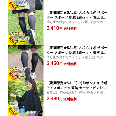
線対策 日焼け対策 ひんやり 速乾 両足
セット 左右兼用【meru】
【期間限定★SALE】ふくらはぎ サポー
ター スポーツ 冷感 2組セット 着圧 UV
滑り止め付きでズレにくい 履くだけで涼し
カット カーフスリーブ 薄手 夏 吸汗速
い ひんやり爽快 レッグスリーブ レッグカ
2,410
乾 男女兼用 日焼け防止 紫外線対策 洗
送料無料
円
バー
える 紫外線98%カット UPF50+ 抗菌 接
触冷感 紫外線対策 ひんやり 速乾 両足
セット 左右兼用【meru】
【期間限定★SALE】ふくらはぎ サポー
ター スポーツ 冷感 3組セット 着圧 UV
滑り止め付きでズレにくい 履くだけで涼し
カット カーフスリーブ 薄手 夏 吸汗速
い ひんやり爽快 レッグスリーブ レッグカ
3,450
乾 男女兼用 日焼け防止 紫外線対策 洗
送料無料
円
バー
える 紫外線98%カット UPF50+ 抗菌 接
触冷感 紫外線対策 ひんやり 速乾 両足
セット 左右兼用【meru】
【期間限定★SALE】冷却ポンチョ 冷感
アイスポンチョ 遮熱 カーディガン UV
着るだけで紫外線対策 96% UVカット 接触
カット 暑さ対策グッツ 接触冷感 UV ポ
冷感 カーディガン フリーサイズ 体型カバ
2,380
ンチョ ひざ掛け 夏用 紫外線対策 ひん
送料無料
円
ー 着る日焼け止め 動くたびに涼しい
やり ストール 膝掛け ベビーケット 羽
織 熱中症対策 日焼け防止 スポーツ ア
ウトドア 吸水速乾 男女兼用【meru】