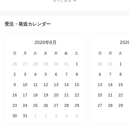
もっと見る
接触冷感 速乾 釣り テニ
ス ひんやり 無地 ゴルフ
野球 ランニング 涼感 気
化熱 プール UVカット ガ
受注・発送カレンダー
ーデニング【meru】
2026年8月
20
日
月
火
水
木
金
土
日
月
火
26
27
28
29
30
31
1
30
31
1
2
3
4
5
6
7
8
6
7
8
9
10
11
12
13
14
15
13
14
15
16
17
18
19
20
21
22
20
21
22
23
24
25
26
27
28
29
27
28
29
30
31
1
2
3
4
5