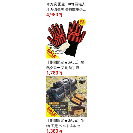
オガ炭 国産 10kg 炭職人
オガ備長炭 長時間燃焼
4,980
高火力 白炭 オガ 備長炭
円
高品質 焼き鳥 焼肉 キャ
ンプ ソロキャンプ バー
ベキュー BBQ 飲食店 業
務用 アウトドア 木炭 七
輪 囲炉裏 おがたん おが
すみ 炭火焼 七輪 コンロ
グリル 燃料 日本産 練り
炭 成形炭【yama】
【期間限定★SALE】耐
熱グローブ 耐熱手袋 バ
1,780
ーベキュー キャンプ グ
円
ローブ 両手 2枚 BBQ 高
温 ミトン 鍋つかみ 熱く
ない 左右セット 滑り止
め シリコン手袋 軍手 5本
指 耐熱 500℃ 932°F 焚
き火 オーブン グローブ
男女兼用 防災グッズ 災
害【meru】
【期間限定★SALE】荷
物 固定 ベルト 4本 セッ
1,380
ト 荷締めベルト 荷締バ
円