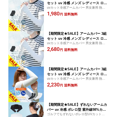
セット uv 冷感 メンズ レディース ロン
uvカット冷感アームカバー 男女兼用 熱中症
グ スポーツ 日焼け対策 アウトドア 涼
対策 グッズとしてスポーツ アウトドア 日
1,980
しい 運転 おしゃれ クール キッズ 子供
送料無料
円
焼け対策におすすめ サイクリング
接触冷感 速乾 釣り テニス ひんやり 無
地 ゴルフ 野球 ランニング 涼感 気化熱
UVカット【meru】
【期間限定★SALE】アームカバー 3組
セット uv 冷感 メンズ レディース ロン
uvカット冷感アームカバー 男女兼用 熱中症
グ スポーツ 日焼け対策 アウトドア 涼
対策 グッズとしてスポーツ アウトドア 日
2,680
しい 運転 おしゃれ クール キッズ 子供
送料無料
円
焼け対策におすすめ ドライブ
接触冷感 速乾 釣り テニス ひんやり 無
地 ゴルフ 野球 ランニング プール UVカ
ット ウェア【meru】
【期間限定★SALE】アームカバー 3組
セット uv 冷感 メンズ レディース ロン
uvカット冷感アームカバー 男女兼用 熱中症
グ スポーツ 日焼け対策 アウトドア 涼
対策 グッズとしてスポーツ ゴルフ アウト
2,230
しい 運転 おしゃれ クール キッズ 子供
送料無料
円
ドア 日焼け対策におすすめ 屋外作業
接触冷感 速乾 釣り テニス ひんやり 無
地 ゴルフ 野球 プール UVカット レディ
ースウェア【meru】
【期間限定★SALE】ずれないアームカ
バー uv 冷感 ボレロ型 紫外線98%カッ
ゴルフでもずれないボレロ型UVカット着る
ト UPF50+ 肩腕カバー ずれない 着るア