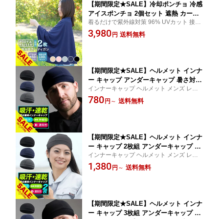
【期間限定★SALE】冷却ポンチョ 冷感
アイスポンチョ 2個セット 遮熱 カーデ
着るだけで紫外線対策 96% UVカット 接触
ィガン UVカット 暑さ対策グッツ 接触
冷感 カーディガン フリーサイズ 体型カバ
3,980
冷感 UV ポンチョ ひざ掛け 夏用 紫外線
送料無料
円
ー 着る日焼け止め 動くたびに涼しい
対策 ひんやり ストール 膝掛け 熱中症
対策 日焼け防止 スポーツ アウトドア
吸水速乾 男女兼用【meru】
【期間限定★SALE】ヘルメット インナ
ー キャップ アンダーキャップ 暑さ対策
インナーキャップ ヘルメット メンズ レデ
グッズ ヘルメット 暑さ対策 アウトドア
ィース 夏 夏用 春夏 帽子 自転車 バイク ス
780
汗取り 帽子 熱中症対策グッズ ビーニー
送料無料
円
～
キー 仕事用にもおすすめ 汗取り帽子 ビー
キャップ 吸汗 速乾 サイクリング イン
ニー 男女兼用
ナーウェア・ウォーマー【meru】
【期間限定★SALE】ヘルメット インナ
ー キャップ 2枚組 アンダーキャップ 暑
インナーキャップ ヘルメット メンズ レデ
さ対策 グッズ ヘルメット 暑さ対策 ア
ィース 夏 夏用 春夏 帽子 自転車 バイク ス
1,380
ウトドア 汗取り 帽子 熱中症対策グッズ
送料無料
円
～
キー 仕事用にもおすすめ 汗取り帽子 ビー
ビーニーキャップ 吸汗 速乾 サイクリン
ニー 黒 紺
グ 帽子【meru】
【期間限定★SALE】ヘルメット インナ
ー キャップ 3枚組 アンダーキャップ 暑