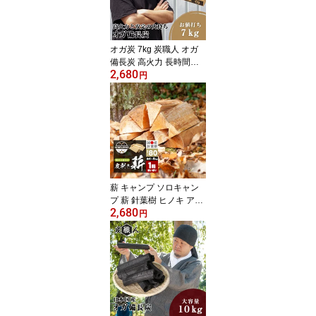
ma】
オガ炭 7kg 炭職人 オガ
備長炭 高火力 長時間燃
2,680
焼 煙少 白炭 オガ備長炭
円
白炭 高品質オガ炭 納得
の燃焼時間と火力 BBQ
お花見 キャンプ バーベ
キュ 薪ストーブ 節電 暖
房 飲食店 業務用【takum
u】
薪 キャンプ ソロキャン
プ 薪 針葉樹 ヒノキ アウ
2,680
トドア バーベキュー BB
円
Q 焚火 焚き火 暖炉 イン
テリア 焚き付けセット
小割薪セット 薪ストーブ
ピザ窯 石窯 燃料着火剤
キャンプファイヤー 災害
備蓄用 木材 カット済み
まき【takumu】