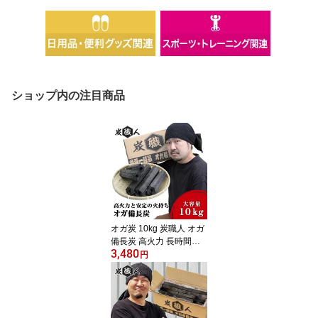
ショップ内の注目商品
オガ炭 10kg 炭職人 オガ
備長炭 高火力 長時間燃
3,480
焼 煙少 白炭 オガ備長炭
円
白炭 高品質オガ炭 納得
の燃焼時間と火力 BBQ
お花見 キャンプ バーベ
キュー 薪ストーブ 節電
暖房 飲食店 業務用【ya