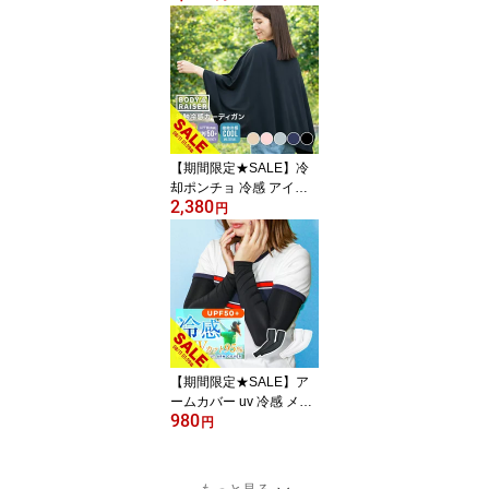
ンド 固定ベルト 固定バ
ンド 多用途 ストラップ
荷物ベルト マジックバン
ド 結束バンド マジック
テープ 荷造りバンド ア
ウトドア キャンプ 旅行
釣り【meru】
【期間限定★SALE】冷
却ポンチョ 冷感 アイス
2,380
ポンチョ 遮熱 カーディ
円
ガン UVカット 暑さ対策
グッツ 接触冷感 UV ポン
チョ ひざ掛け 夏用 紫外
線対策 ひんやり ストー
ル 膝掛け ベビーケット
羽織 熱中症対策 日焼け
防止 スポーツ アウトド
ア 吸水速乾 男女兼用【m
【期間限定★SALE】ア
eru】
ームカバー uv 冷感 メン
980
ズ レディース ロング ス
円
ポーツ 日焼け対策 アウ
トドア 涼しい 運転 おし
ゃれ クール キッズ 子供