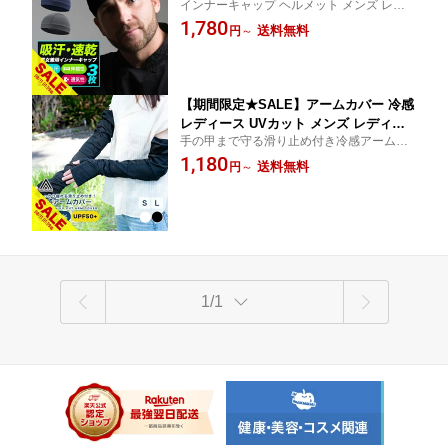
インナーキャップ ヘルメット メンズ レデ
さ対策 グッズ ヘルメット 暑さ対策 ア
ィース 夏 夏用 春夏 帽子 自転車 バイク ス
1,780
ウトドア 汗取り 帽子 熱中症対策グッズ
送料無料
円
～
キー 仕事用にもおすすめ 汗取り帽子 ビー
ビーニーキャップ 吸汗 速乾 サイクリン
ニー 屋外作業
グ インナー・パッド【meru】
【期間限定★SALE】アームカバー 冷感
レディース UVカット メンズ レディー
手の甲まで守る滑り止め付き冷感アームカ
ス ロング ショート 選べる2種 接触冷感
バー。締め付け痕が残りにくい、ゆとりの
1,180
手の甲まで 指穴 二の腕まわり ゆとり
送料無料
円
～
ある二の腕まわり。選べるロング＆ショー
吸汗速乾 紫外線対策 UPF50+ 運転 ゴル
トで隙なくUV対策。運転 自転車 ゴルフ 送
フ 自転車 スポーツ 腕カバー 夏用 日焼
料無料
け対策【meru】
1/1