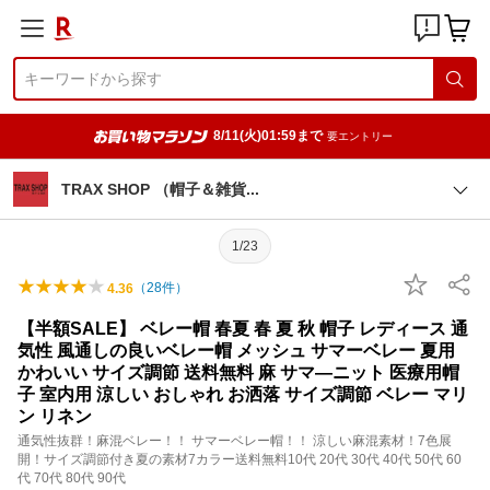
8/11(火)01:59まで
要エントリー
TRAX SHOP （帽子＆雑
貨
1/23
（
28
件）
4.36
【半額SALE】 ベレー帽 春夏 春 夏 秋 帽子 レディース 通
気性 風通しの良いベレー帽 メッシュ サマーベレー 夏用
かわいい サイズ調節 送料無料 麻 サマ—ニット 医療用帽
子 室内用 涼しい おしゃれ お洒落 サイズ調節 ベレー マリ
ン リネン
通気性抜群！麻混ベレー！！ サマーベレー帽！！ 涼しい麻混素材！7色展
開！サイズ調節付き夏の素材7カラー送料無料10代 20代 30代 40代 50代 60
代 70代 80代 90代