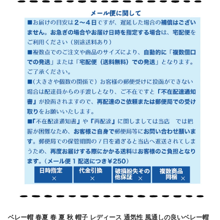
ベレー帽 春夏 春 夏 秋 帽子 レディース 通気性 風通しの良いベレー帽