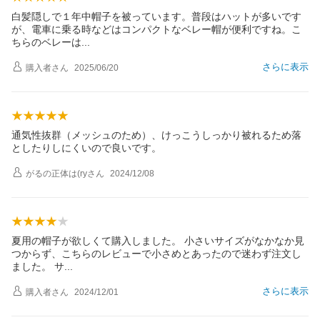
白髪隠しで１年中帽子を被っています。普段はハットが多いです
が、電車に乗る時などはコンパクトなベレー帽が便利ですね。こ
ちらのベレー
は
さらに表示
購入者
さん
2025/06/20
通気性抜群（メッシュのため）、けっこうしっかり被れるため落
としたりしにくいので良いです。
がるの正体は(ry
さん
2024/12/08
夏用の帽子が欲しくて購入しました。 小さいサイズがなかなか見
つからず、こちらのレビューで小さめとあったので迷わず注文し
ました。
サ
さらに表示
購入者
さん
2024/12/01