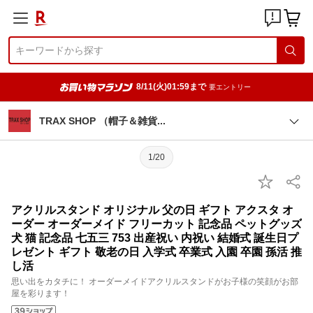
8/11(火)01:59まで
要エントリー
TRAX SHOP （帽子＆雑
貨
1/20
アクリルスタンド オリジナル 父の日 ギフト アクスタ オ
ーダー オーダーメイド フリーカット 記念品 ペットグッズ
犬 猫 記念品 七五三 753 出産祝い 内祝い 結婚式 誕生日プ
レゼント ギフト 敬老の日 入学式 卒業式 入園 卒園 孫活 推
し活
思い出をカタチに！ オーダーメイドアクリルスタンドがお子様の笑顔がお部
屋を彩ります！