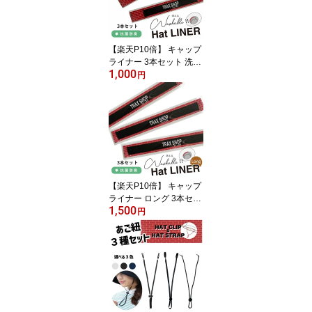
【楽天P10倍】 キャップ
ライナー 3本セット 洗え
1,000
る ハットライナー 抗菌
円
防臭 洗濯可能 帽子 汚れ
防止 汗止めテープ 汗止
め 汗取り 汗取りパッド
パット シート 汚れ対策
汗防止 汚れ レディース
メンズ 春 夏 春夏 ハット
ファンデーション 帽子用
汗取りパッド
【楽天P10倍】 キャップ
ライナー ロング 3本セッ
1,500
ト 洗える ハットライナ
円
ー 抗菌防臭 長め 選択可
能 帽子汗止めテープ 汗
止め 汗取り 汗取りパッ
ド パット シート 汗防止
汚れ防止 レディース メ
ンズ 春 夏 春夏 ファンデ
ハット 汗対策 汚れ対策
帽子用汗取りパッド