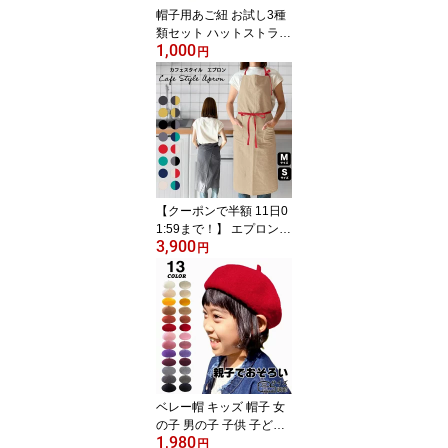
帽子用あご紐 お試し3種
類セット ハットストラッ
1,000
プ 帽子クリップ ハット
円
クリップ ストラップ 帽
子ストラップ ハットキー
パー メンズ レディース
キッズ ミセス 子ども 子
供 後付けあご紐 送料無
料 風 自転車で飛ばない
【クーポンで半額 11日0
1:59まで！】 エプロン
3,900
カフェ風 おしゃれ かわ
円
いい 首掛け レディース
保育士 カフェエプロン
ワンピース 北欧風 ポケ
ット付き レディース メ
ンズ ロング 膝下 女性用
制服 春夏 秋冬 母の日 誕
生日 ギフト プレゼント
無料ラッピング
ベレー帽 キッズ 帽子 女
の子 男の子 子供 子ども
1,980
小学生 子ども帽子 子供
円