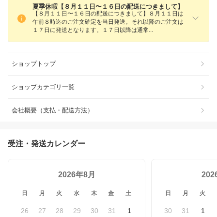
夏季休暇【８月１１日〜１６日の配送につきまして】
【８月１１日〜１６日の配送につきまして】８月１１日は
午前８時迄のご注文確定を当日発送。それ以降のご注文は
１７日に発送となります。１７日以降は通
常
ショップトップ
ショップカテゴリ一覧
会社概要（支払・配送方法）
受注・発送カレンダー
2026年8月
20
日
月
火
水
木
金
土
日
月
火
26
27
28
29
30
31
1
30
31
1