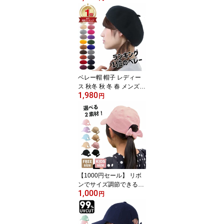
帽子 キッズ帽子 女子 秋
冬 秋冬 春 親子 お揃い バ
スク フェルト ベレー ウ
ール サイズ 大きめ かわ
いい 発表会 七五三 衣裳
衣装 制服 こどもぼうし
ベレー帽 帽子 レディー
ス 秋冬 秋 冬 春 メンズ
1,980
キッズ レディース帽子
円
送料無料 サイズ調整 サ
イズ調節 20色 バスク フ
ェルト ベレー ウール サ
イズ 小さめ 小さい ゆっ
たり 春 オールシーズン
シンプル かわいい
【1000円セール】 リボ
ンでサイズ調節できるバ
1,000
ックリボンキャップ キャ
円
ップ キッズ 帽子 女の子
夏 春夏 春 冬 秋冬 秋 子
供帽子 キッズ帽子 ジュ