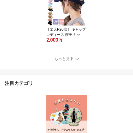
ニア こども 子ども 遮光
女子 小学生 通学 ママ レ
ディース 日焼け防止 52c
m 54cm 56cm 57.5cm
【楽天P20倍】 キャップ
レディース 帽子 キッズ
2,000
リボン 春夏 春 夏 秋冬 冬
円
秋 女の子 バックリボン
キャップ レディースキャ
ップ コーデュロイキャッ
もっと見る
プ 後ろリボン UVカット
女子 通学 日焼け防止 子
ども ジュニア コーデ マ
マ 日よけ
注目カテゴリ