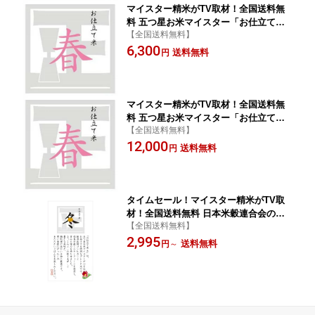
マイスター精米がTV取材！全国送料無
料 五つ星お米マイスター「お仕立て
【全国送料無料】
米」シリーズ『春』5kg 【ミルキークイ
6,300
ーン】【こしひかり】【行楽】【弁当】
送料無料
円
【花見】【ひとめぼれ】お米 米 送料
無料 ギフト 内祝
マイスター精米がTV取材！全国送料無
料 五つ星お米マイスター「お仕立て
【全国送料無料】
米」シリーズ『春』10kg 【ミルキーク
12,000
イーン】【こしひかり】【行楽】【弁
送料無料
円
当】【花見】【ひとめぼれ】お米 おこ
め 米 ギフト 内祝
タイムセール！マイスター精米がTV取
材！全国送料無料 日本米穀連合会の試
【全国送料無料】
験によりお米に関する知識、技、経験を
2,995
有した人に与えられる最高名誉全国に37
送料無料
円
～
4人五つ星お米マイスター「お仕立て
米」シリーズ『冬』2kg 5kg タイムセ
ール