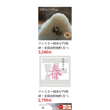
マイスター精米がTV取
材！全国送料無料 五つ星
3,240
お米マイスター お仕立
円
米 6種類 セット縁起
米おまけつき お試し
匠・粋「ミルキークイー
ンブレンド」技「つや姫
ブレンド」華「ひとめぼ
れブレンド」【新生活】
【福袋】450g×7種 3.1
5kg タイムセール
マイスター精米がTV取
材！全国送料無料 五つ星
2,799
お米マイスター「お仕立
円
て米」シリーズ『春』2k
g 【ミルキークイーン】