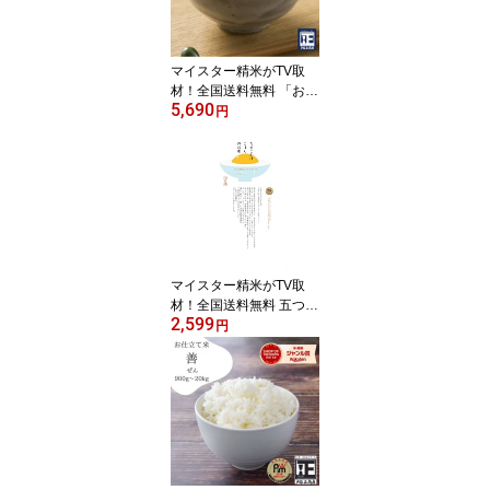
す。無地袋にて、エコ発
送となります。
マイスター精米がTV取
材！全国送料無料 「お仕
5,690
立て米」『彩』いろどり
円
5kg 【ひとめぼれ】【チ
ヨニシキ】【里じまん】
お米 おこめ 米 送料
無料 ギフト 内祝 お
中元 お歳暮 父の日
母の日 ウエディング
お祝い 引っ越し 挨
拶 お返し
マイスター精米がTV取
材！全国送料無料 五つ星
2,599
お米マイスター「お仕立
円
て米」シリーズ『たまご
かけごはんのお米』1.8k
g 10合 10カップ【楽ギ
フ_のし】【ササニシ
キ】【ささにしき】【か
ぐや姫】【送料無料】