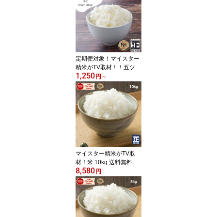
【こしひかり】【ひとめ
ぼれ】【送料無料】お
米 おこめ 米 行楽 弁
当 花見
定期便対象！マイスター
精米がTV取材！！五ツ星
1,250
お米マイスター「お仕立
円
～
て米」『華』はな 750g
1.5kg 2kg 5kg 10kg 15kg
20kg 25kg 【送料無料】
割引商品 ソーシャルギ
フト
マイスター精米がTV取
材！米 10kg 送料無料！
8,580
五つ星お米マイスター
円
「お仕立て米」シリーズ
『善』冬仕立て ぜん10
kg お仕立て米:善 【訳
あり】ホテル、給食キャ
ンセル分を販売いたしま