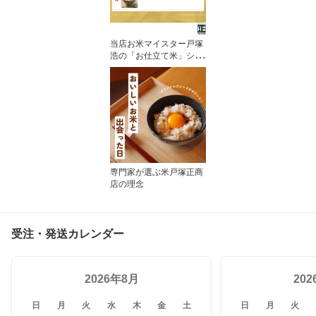
当店お米マイスター戸塚
浩の「お仕立て米」シリ
ーズ『技』
専門家が選ぶ米戸塚正商
店の理念
受注・発送カレンダー
2026年8月
20
日
月
火
水
木
金
土
日
月
火