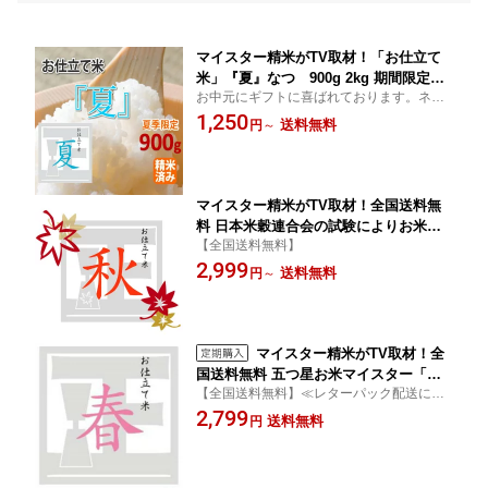
マイスター精米がTV取材！「お仕立て
米」『夏』なつ 900g 2kg 期間限定
お中元にギフトに喜ばれております。ネコ
胚芽と糠を残した特殊精米のため炊き上
ポス配送につきポスト投函・同梱・代引
1,250
がりは若干色がつきます。
送料無料
円
～
き・日時指定不可
マイスター精米がTV取材！全国送料無
料 日本米穀連合会の試験によりお米に
【全国送料無料】
関する知識、技、経験を有した人に与え
2,999
られる最高名誉全国に374人五つ星お米
送料無料
円
～
マイスター「お仕立て米」シリーズ
『秋』2kg 5kg タイムセール
マイスター精米がTV取材！全
国送料無料 五つ星お米マイスター「お
【全国送料無料】≪レターパック配送につ
仕立て米」シリーズ『春』2kg 【ミルキ
き、代金引換＆お届日時指定＆同梱不可≫
2,799
ークイーン】【こしひかり】【ひとめぼ
送料無料
円
れ】【送料無料】お米 おこめ 米 行
楽 弁当 花見