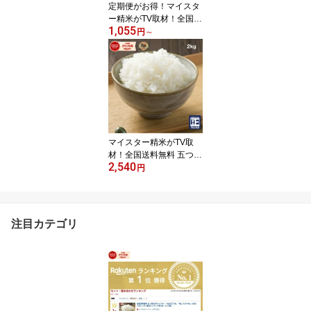
定期便がお得！マイスタ
ー精米がTV取材！全国送
1,055
料無料 善 五ツ星お米マ
円
～
イスター「お仕立て米」
シリーズ『善』ぜん900g
5kg 10kg 20kg 【送料無
料】ソーシャルギフト
マイスター精米がTV取
材！全国送料無料 五つ星
2,540
お米マイスターセレクシ
円
ョン JAS 無農薬 熊本
県産 森のくまさん(熊本
2号) 2kg【白米】 【オ
ーガニック】【送料無
注目カテゴリ
料】