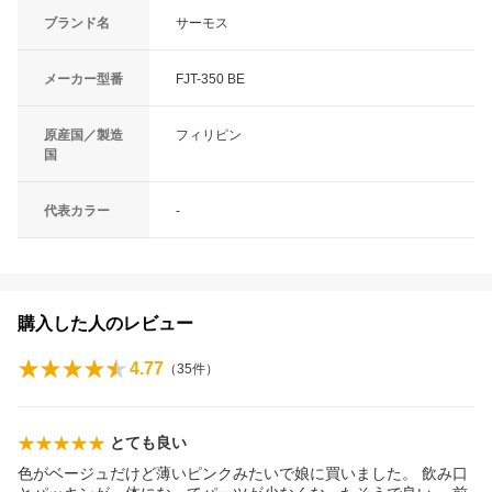
ブランド名
サーモス
メーカー型番
FJT-350 BE
原産国／製造
フィリピン
国
代表カラー
-
購入した人のレビュー
4.77
（
35
件）
とても良い
色がベージュだけど薄いピンクみたいで娘に買いました。 飲み口