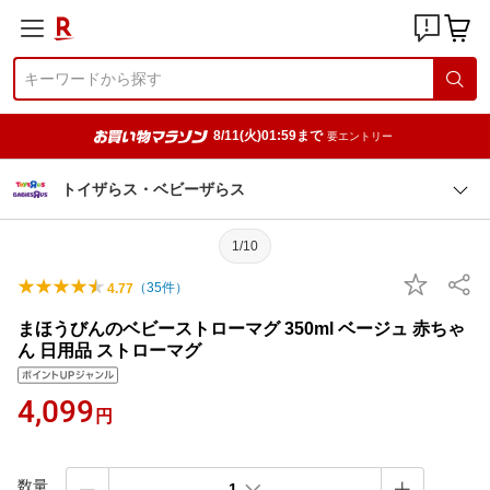
8/11(火)01:59まで
要エントリー
トイザらス・ベビーザらス
1/10
（
35
件）
4.77
まほうびんのベビーストローマグ 350ml ベージュ 赤ちゃ
ん 日用品 ストローマグ
4,099
円
数量
1