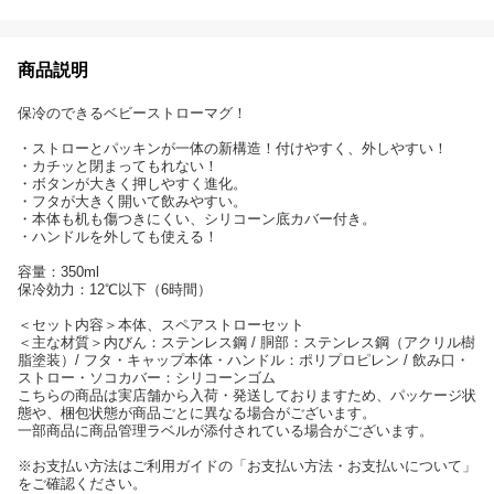
商品説明
保冷のできるベビーストローマグ！
・ストローとパッキンが一体の新構造！付けやすく、外しやすい！
・カチッと閉まってもれない！
・ボタンが大きく押しやすく進化。
・フタが大きく開いて飲みやすい。
・本体も机も傷つきにくい、シリコーン底カバー付き。
・ハンドルを外しても使える！
容量：350ml
保冷効力：12℃以下（6時間）
＜セット内容＞本体、スペアストローセット
＜主な材質＞内びん：ステンレス鋼 / 胴部：ステンレス鋼（アクリル樹
脂塗装）/ フタ・キャップ本体・ハンドル：ポリプロピレン / 飲み口・
ストロー・ソコカバー：シリコーンゴム
こちらの商品は実店舗から入荷・発送しておりますため、パッケージ状
態や、梱包状態が商品ごとに異なる場合がございます。
一部商品に商品管理ラベルが添付されている場合がございます。
※お支払い方法はご利用ガイドの「お支払い方法・お支払いについて」
をご確認ください。