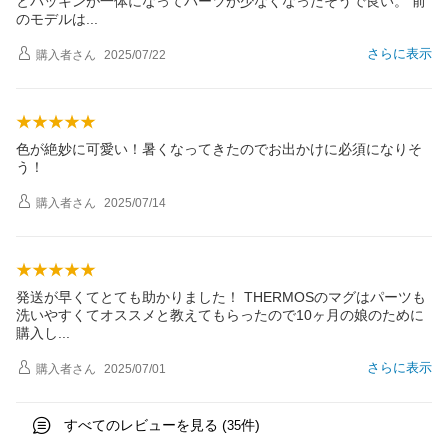
とパッキンが一体になってパーツが少なくなったそうで良い。 前
のモデル
は
さらに表示
購入者
さん
2025/07/22
色が絶妙に可愛い！暑くなってきたのでお出かけに必須になりそ
う！
購入者
さん
2025/07/14
発送が早くてとても助かりました！ THERMOSのマグはパーツも
洗いやすくてオススメと教えてもらったので10ヶ月の娘のために
購入
し
さらに表示
購入者
さん
2025/07/01
すべてのレビューを見る (
件)
35