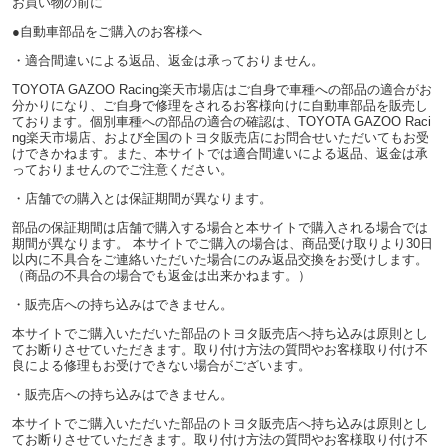
お買い物の前に
●自動車部品をご購入のお客様へ
・適合間違いによる返品、返金は承っておりません。
TOYOTA GAZOO Racing楽天市場店はご自身で車種への部品の適合がお
分かりになり、ご自身で修理をされるお客様向けに自動車部品を販売し
ております。個別車種への部品の適合の確認は、TOYOTA GAZOO Raci
ng楽天市場店、および全国のトヨタ販売店にお問合せいただいてもお受
けできかねます。また、本サイトでは適合間違いによる返品、返金は承
っておりませんのでご注意ください。
・店舗での購入とは保証期間が異なります。
部品の保証期間は店舗で購入する場合と本サイトで購入される場合では
期間が異なります。 本サイトでご購入の場合は、商品受け取りより30日
以内に不具合をご連絡いただいた場合にのみ返品交換をお受けします。
（商品の不具合の場合でも返金は出来かねます。）
・販売店への持ち込みはできません。
本サイトでご購入いただいた部品のトヨタ販売店へ持ち込みは原則とし
てお断りさせていただきます。取り付け方法の質問やお客様取り付け不
良による修理もお受けできない場合がございます。
・販売店への持ち込みはできません。
本サイトでご購入いただいた部品のトヨタ販売店へ持ち込みは原則とし
てお断りさせていただきます。取り付け方法の質問やお客様取り付け不