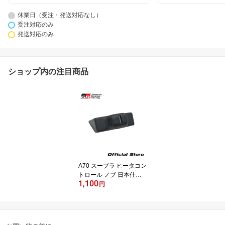
休業日（受注・発送対応なし）
受注対応のみ
発送対応のみ
ショップ内の注目商品
A70 スープラ ヒータコン
トロール ノブ 日本仕様,
1,100
欧州仕様 55905-14190
円
(旧品番：55905-14190)
GRヘリテージパーツ ト
ヨタ純正 KNOB SUBAS
SY, CONTROL