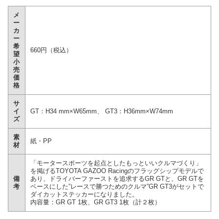
メ
ー
カ
ー
希
660円（税込）
望
小
売
価
格
サ
イ
GT：H34 mm×W65mm、 GT3：H36mm×W74mm
ズ
素
紙・PP
材
「モータースポーツを起点としたもっといいクルマづくり」
を掲げるTOYOTA GAZOO Racingのフラッグシップモデルで
備
あり、ドライバーファーストを追求するGR GTと、GR GTを
考
ベースにした”レースで勝つためのクルマ”GR GT3がセットで
ダイカットステッカーになりました。
内容量：GR GT 1枚、GR GT3 1枚（計２枚）