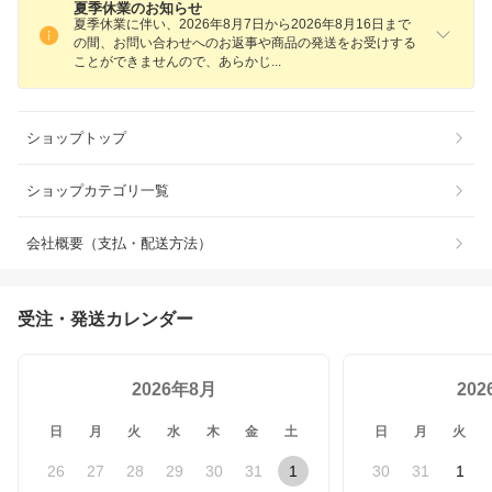
夏季休業のお知らせ
夏季休業に伴い、2026年8月7日から2026年8月16日まで
の間、お問い合わせへのお返事や商品の発送をお受けする
ことができませんので、あらか
じ
ショップトップ
ショップカテゴリ一覧
会社概要（支払・配送方法）
受注・発送カレンダー
2026年8月
20
日
月
火
水
木
金
土
日
月
火
26
27
28
29
30
31
1
30
31
1