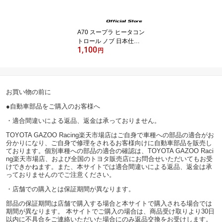
A70 スープラ ヒータコン
トロール ノブ 日本仕様,
1,100
欧州仕様 55905-14190
円
(旧品番：55905-14190)
GRヘリテージパーツ ト
ヨタ純正 KNOB SUBAS
SY, CONTROL
お買い物の前に
●自動車部品をご購入のお客様へ
・適合間違いによる返品、返金は承っておりません。
TOYOTA GAZOO Racing楽天市場店はご自身で車種への部品の適合がお
分かりになり、ご自身で修理をされるお客様向けに自動車部品を販売し
ております。個別車種への部品の適合の確認は、TOYOTA GAZOO Raci
ng楽天市場店、および全国のトヨタ販売店にお問合せいただいてもお受
けできかねます。また、本サイトでは適合間違いによる返品、返金は承
っておりませんのでご注意ください。
・店舗での購入とは保証期間が異なります。
部品の保証期間は店舗で購入する場合と本サイトで購入される場合では
期間が異なります。 本サイトでご購入の場合は、商品受け取りより30日
以内に不具合をご連絡いただいた場合にのみ返品交換をお受けします。