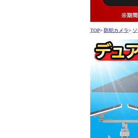
TOP
>
防犯カメラ
>
ソ