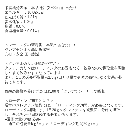
栄養成分表示 本品9粒（2700mg）当たり
エネルギー：10.02kcal
たんぱく質：1.31g
炭水化物：1.04g
脂質：0.07g
食塩相当量：0.014g
トレーニングの新定番 本気のあなたに！
クレアチンより高い吸収率
安心・安全 国内製造
＜クレアルカリン®飲みやすさ＞
クレアルカリンはローディングの必要もなく、錠剤なので摂取量を調整
しやすく飲みやすくなっています。
また、1日の必要摂取量も1.5ｇ/日と少量で身体の負担少なく効果が期
待できます。
胃酸の影響を受けずにほぼ100％「クレアチン」として吸収
＜ローディング期間とは？＞
通常のクレアチン製品では、「ローディング期間」が必要となります。
ローディング期間には、1日20ｇのクレアチンを複数回に分けて摂取
し、それを5～7日継続する必要があります。
--通常の量の4倍必要--
「通常の必要量5ｇ/日」＞「ローディング期間20ｇ/日」