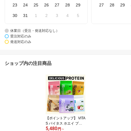
23
24
25
26
27
28
29
27
28
29
30
31
1
2
3
4
5
休業日（受注・発送対応なし）
受注対応のみ
発送対応のみ
ショップ内の注目商品
【ポイントアップ】 VITA
S バイタス ホエイ プロ
5,480
テイン 100 WPCプロテ
円
～