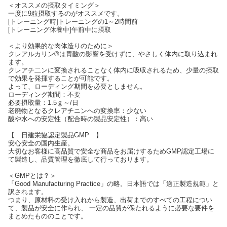
＜オススメの摂取タイミング＞
一度に9粒摂取するのがオススメです。
[トレーニング時]トレーニングの1～2時間前
[トレーニング休養中]午前中に摂取
＜より効果的な肉体造りのために＞
クレアルカリン®は胃酸の影響を受けずに、やさしく体内に取り込まれ
ます。
クレアチ二ンに変換されることなく体内に吸収されるため、少量の摂取
で効果を発揮することが可能です。
よって、ローディング期間を必要としません。
ローディング期間：不要
必要摂取量：1.5ｇ～/日
老廃物となるクレアチニンへの変換率：少ない
酸や水への安定性（配合時の製品安定性）：高い
【 日建栄協認定製品GMP 】
安心安全の国内生産。
大切なお客様に高品質で安全な商品をお届けするためGMP認定工場に
て製造し、品質管理を徹底して行っております。
＜GMPとは？＞
「Good Manufacturing Practice」の略。日本語では「適正製造規範」と
訳されます。
つまり、原材料の受け入れから製造、出荷までのすべての工程につい
て、製品が安全に作られ、 一定の品質が保たれるように必要な要件を
まとめたもののことです。