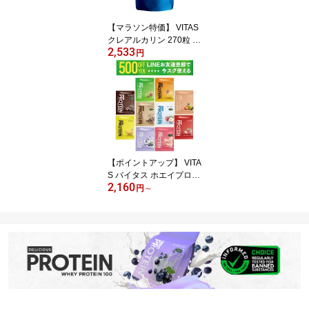
ミノ酸 計量スプーン付
飲み方 サプリ 国内生産
【マラソン特価】 VITAS
日本製
クレアルカリン 270粒 ハ
2,533
イパフォーマンス クレア
円
チン サプリメント ロー
ディング不要 飲み易い
錠剤 トレーニング 筋ト
レ ボディメイク ワーク
アウト フィットネス 筋
力
【ポイントアップ】 VITA
S バイタス ホエイプロテ
2,160
イン 個包装 お試し 5種 3
円
～
2g×5包 10種 32g×10包
キウイ マンゴー チョコ
フルーツミックス ブルー
ベリーヨーグルト ピーチ
ヨーグルト バナナ あま
おう リンゴヨーグルト
カフェラテ フレーバー
国内製造