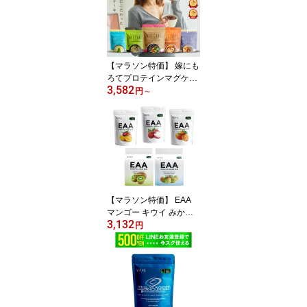
30日分 12種類の栄養機
能食品 日本製
【マラソン特価】 嫁にも
ろてプロテインマグケー
3,582
キ チョコ 塩キャラメル
円
～
抹茶 レモンチーズ ミル
クティー 450g 嫁マグ ち
ゃぴさん監修
【マラソン特価】 EAA
マンゴー キウイ みかん
3,132
ライチ 梅シトラス VITAS
円
520g アミノ酸含有食品
必須アミノ酸 BCAA ロイ
シン バリン イソロイシ
ン オールインワン バイ
タス 公式 トレーニング
ダイエット サポート ア