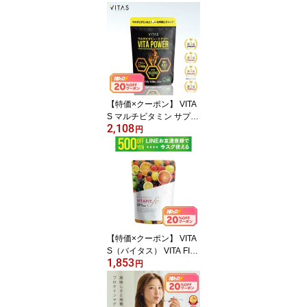
イン 1000g 700g リンゴ
ヨーグルト カフェラテ
ピーチヨーグルト ブルー
ベリーヨーグルト キウイ
マンゴー
【特価×クーポン】 VITA
S マルチビタミン サプリ
2,108
120粒 30日分 ビタミンC
円
マカ 亜鉛 サプリメント 1
2種類 バランス 配合 栄養
補助食品 VITAPOWER ビ
タパワー 男性 筋トレ ボ
ディメイク 健康 食生活
活力 サポート
【特価×クーポン】 VITA
S（バイタス） VITA FIT.f
1,853
e ビタフィット 鉄 葉酸
円
鉄分 ブドウ種子エキス
女性の為のマルチビタミ
ン サプリ 120粒 1日4粒