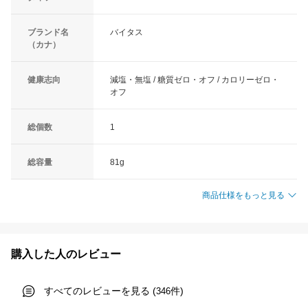
ブランド名
バイタス
（カナ）
健康志向
減塩・無塩 / 糖質ゼロ・オフ / カロリーゼロ・
オフ
総個数
1
総容量
81g
商品仕様をもっと見る
購入した人のレビュー
すべてのレビューを見る (
件)
346