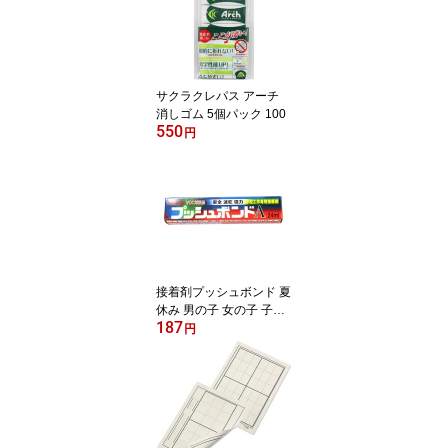
サクラクレパス アーチ
消しゴム 5個パック 100
550
円
接着剤プッシュボンド 夏
休み 男の子 女の子 子供
187
大人 24ml 子供会
円