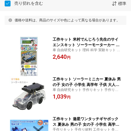
売り切れを含む
標準
価格や送料は、商品のサイズや色によって異なる場合があります。
工作キット 米村でんじろう先生のサイ
エンスキット ソーラーモーターカー 夏
車 自由研究キット 理科 科学 実験キット 手
休み 男の子 女の子 小学生 低学年 高学
作りキット 手作り材料 工作セット 冬休み
2,640
年 子供 幼児 大人向け 子供会
円
小学校 子ども 自由工作 自由研究 工作 科学
理科 実験 ロボット ミニカー ビンゴ 景品 簡
単
工作キット ソーラーミニカー 夏休み 男
の子 女の子 小学生 高学年 子供 大人向
車 自由研究キット 手作りキット 手作り材
け 子供会
料 工作セット 冬休み 小学校 子ども 自由工
1,039
円
作 自由研究 工作 科学 理科 実験 ロボット
ミニカー ソーラーパネル 発電 ビンゴ 景品
簡単
工作キット 遊星ワンタッチギヤボック
ス 夏休み 男の子 女の子 小学生 高学年
手作りキット 手作り材料 工作セット 冬休
子供 大人 子供会