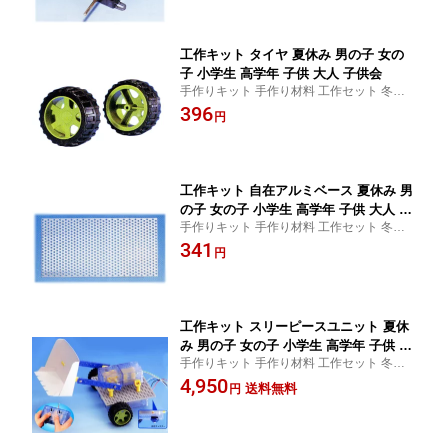
工作キット タイヤ 夏休み 男の子 女の
子 小学生 高学年 子供 大人 子供会
手作りキット 手作り材料 工作セット 冬休
み 小学校 子ども 自由工作 自由研究 工作 ロ
396
円
ボット ロボコン ビンゴ 景品 簡単
工作キット 自在アルミベース 夏休み 男
の子 女の子 小学生 高学年 子供 大人 子
手作りキット 手作り材料 工作セット 冬休
供会
み 小学校 子ども 自由工作 自由研究 工作 ロ
341
円
ボット ロボコン ビンゴ 景品 簡単
工作キット スリーピースユニット 夏休
み 男の子 女の子 小学生 高学年 子供 大
手作りキット 手作り材料 工作セット 冬休
人 電池別売り 子供会
み 小学校 子ども 自由工作 自由研究 工作 ロ
4,950
送料無料
円
ボット ロボコン ビンゴ 景品 簡単