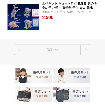
工作キット キュートロボ 夏休み 男の子
女の子 小学生 高学年 子供 大人 電池別
手作りキット 手作り材料 工作セット 冬休
売り 子供会
み 小学校 子ども 自由工作 自由研究 工作 ロ
2,500
円
ボット ロボコン ビンゴ 景品 簡単
1/1