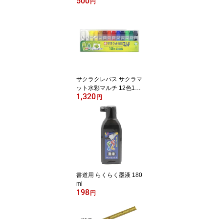
500
円
サクラクレパス サクラマ
ット水彩マルチ 12色13
1,320
本入り
円
書道用 らくらく墨液 180
ml
198
円