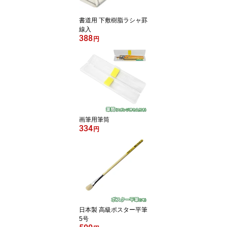
書道用 下敷樹脂ラシャ罫
線入
388
円
画筆用筆筒
334
円
日本製 高級ポスター平筆
5号