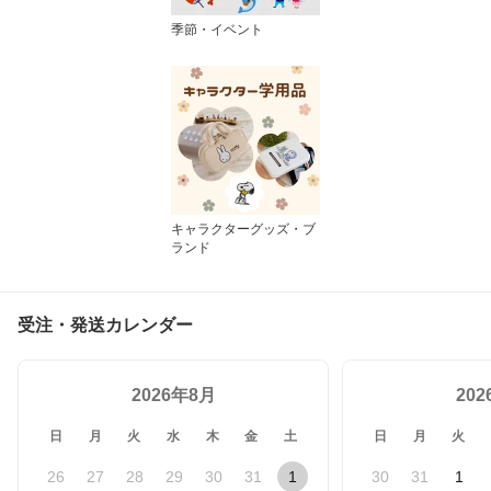
季節・イベント
キャラクターグッズ・ブ
ランド
受注・発送カレンダー
2026年8月
20
日
月
火
水
木
金
土
日
月
火
26
27
28
29
30
31
1
30
31
1