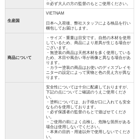
※必ず大人の方の監督のもとご使用ください。
VIETNAM
生産国
日本へ入荷後、弊社スタッフによる検品を行い
梱包してお届けします。
・サイズ・重量は目安です。自然の木材を使用
しているため、商品により差異が生じる場合が
ございます。
・無塗装の商品は天然木材を多く使用している
商品について
ため、木目や風合い等が画像と異なる場合があ
ります。
・カラー塗装の商品はお使いのディスプレイモ
ニターの設定によって実物と色の見え方が異な
ります。
安全性については十分に配慮しておりますが、
下記の点についてご確認のうえご使用くださ
い。
・塗料については、お子様が口に入れても安全
なものを使用しております。
・必ず保護者の監督のもとで遊ばせてくださ
い。
・ご使用の前によく点検し、危険な箇所がある
場合は使用しないでください。
・本来の目的・用途以外で使用しないでくださ
い。