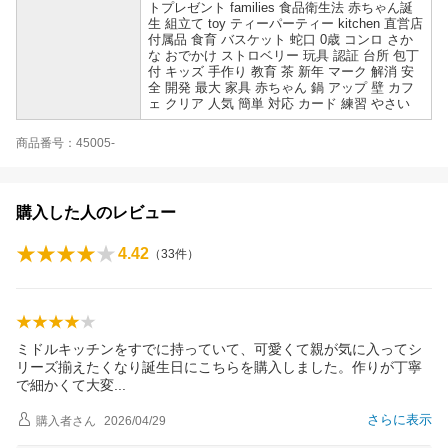
トプレゼント families 食品衛生法 赤ちゃん誕
生 組立て toy ティーパーティー kitchen 直営店
付属品 食育 バスケット 蛇口 0歳 コンロ さか
な おでかけ ストロベリー 玩具 認証 台所 包丁
付 キッズ 手作り 教育 茶 新年 マーク 解消 安
全 開発 最大 家具 赤ちゃん 鍋 アップ 壁 カフ
ェ クリア 人気 簡単 対応 カード 練習 やさい
商品番号：45005-
購入した人のレビュー
4.42
（
33
件）
ミドルキッチンをすでに持っていて、可愛くて親が気に入ってシ
リーズ揃えたくなり誕生日にこちらを購入しました。作りが丁寧
で細かくて大
変
さらに表示
購入者
さん
2026/04/29