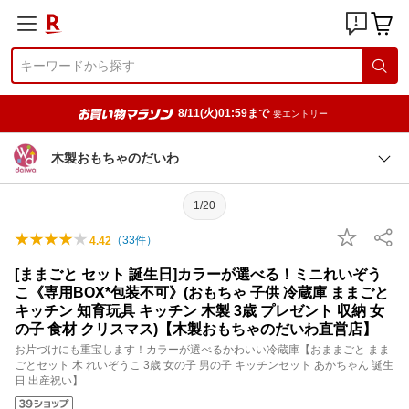
8/11(火)01:59まで
要エントリー
木製おもちゃのだいわ
1/20
（
33
件）
4.42
[ままごと セット 誕生日]カラーが選べる！ミニれいぞう
こ《専用BOX*包装不可》(おもちゃ 子供 冷蔵庫 ままごと
キッチン 知育玩具 キッチン 木製 3歳 プレゼント 収納 女
の子 食材 クリスマス)【木製おもちゃのだいわ直営店】
お片づけにも重宝します！カラーが選べるかわいい冷蔵庫【おままごと まま
ごとセット 木 れいぞうこ 3歳 女の子 男の子 キッチンセット あかちゃん 誕生
日 出産祝い】