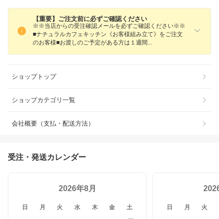
【重要】ご注文前に必ずご確認ください
※※当店からの受注確認メールを必ずご確認ください※※
■ナチュラルカフェキッチン《お客様組み立て》をご注文
のお客様■お渡しのご予定がある方は１週
間
ショップトップ
ショップカテゴリ一覧
会社概要（支払・配送方法）
受注・発送カレンダー
2026年8月
20
日
月
火
水
木
金
土
日
月
火