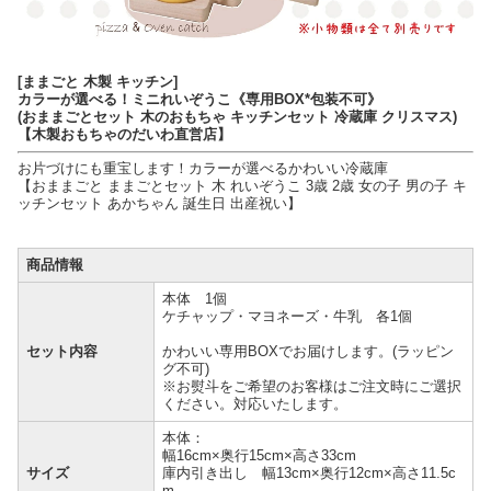
[ままごと 木製 キッチン]
カラーが選べる！ミニれいぞうこ《専用BOX*包装不可》
(おままごとセット 木のおもちゃ キッチンセット 冷蔵庫 クリスマス)
【木製おもちゃのだいわ直営店】
お片づけにも重宝します！カラーが選べるかわいい冷蔵庫
【おままごと ままごとセット 木 れいぞうこ 3歳 2歳 女の子 男の子 キ
ッチンセット あかちゃん 誕生日 出産祝い】
商品情報
本体 1個
ケチャップ・マヨネーズ・牛乳 各1個
セット内容
かわいい専用BOXでお届けします。(ラッピン
グ不可)
※お熨斗をご希望のお客様はご注文時にご選択
ください。対応いたします。
本体：
幅16cm×奥行15cm×高さ33cm
サイズ
庫内引き出し 幅13cm×奥行12cm×高さ11.5c
m