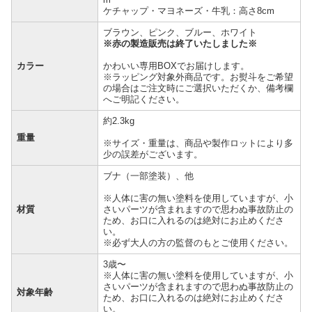
ケチャップ・マヨネーズ・牛乳：高さ8cm
ブラウン、ピンク、ブルー、ホワイト
※赤の製造販売は終了いたしました※
カラー
かわいい専用BOXでお届けします。
※ラッピング対象外商品です。お熨斗をご希望
の場合はご注文時にご選択いただくか、備考欄
へご明記ください。
約2.3kg
重量
※サイズ・重量は、商品や製作ロットにより多
少の誤差がございます。
ブナ（一部塗装）、他
※人体に害の無い塗料を使用していますが、小
材質
さいパーツが含まれますので思わぬ事故防止の
ため、お口に入れるのは絶対にお止めくださ
い。
※必ず大人の方の監督のもとご使用ください。
3歳〜
※人体に害の無い塗料を使用していますが、小
さいパーツが含まれますので思わぬ事故防止の
対象年齢
ため、お口に入れるのは絶対にお止めくださ
い。