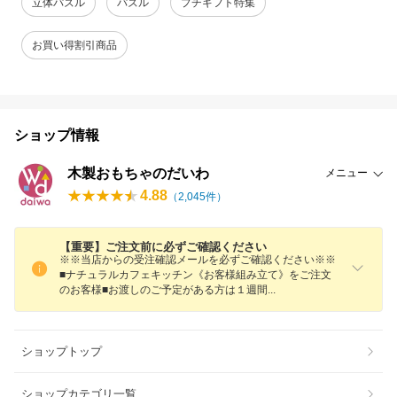
立体パズル
パズル
プチギフト特集
お買い得割引商品
ショップ情報
木製おもちゃのだいわ
メニュー
4.88
（
2,045
件）
【重要】ご注文前に必ずご確認ください
※※当店からの受注確認メールを必ずご確認ください※※
■ナチュラルカフェキッチン《お客様組み立て》をご注文
のお客様■お渡しのご予定がある方は１週
間
ショップトップ
ショップカテゴリ一覧