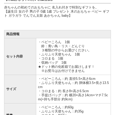
赤ちゃんの初めてのおもちゃに 名入れ付きで特別なギフトを。
【誕生日 女の子 男の子 0歳 1歳 プレゼント 木のおもちゃ ベビー ギフ
ト ガラガラ でんでん太鼓 あかちゃん baby】
商品情報
・ベビーころん 1個
鈴：青い鳥・リス・どんぐり
３種類の中からお選びください。
・ふりふり天使ちゃん 1個
セット内容
・コロまる 1個
・収納バッグ 1個
★ドット柄の化粧箱でお届けします！
※お熨斗はお付けできません
・ベビーころん：約 直径5.5×高さ6cm
・ふりふり天使ちゃん：約 胴体横3.5×長さ13.5
cm
サイズ
・コロまる：約 長さ8×高さ6.5cm
・手提げバッグ：約 横20×高さ14cm×マチ7.5c
m(+持ち手部分 約9cm)
・ベビーころん：約60g
・ふりふり天使ちゃん：約35g