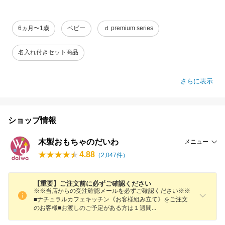
6ヵ月〜1歳
ベビー
ｄ premium series
名入れ付きセット商品
さらに表示
ショップ情報
木製おもちゃのだいわ
メニュー
4.88
（
2,047
件）
【重要】ご注文前に必ずご確認ください
※※当店からの受注確認メールを必ずご確認ください※※
■ナチュラルカフェキッチン《お客様組み立て》をご注文
のお客様■お渡しのご予定がある方は１週
間