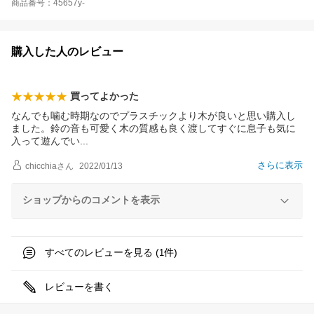
商品番号：45657y-
購入した人のレビュー
買ってよかった
なんでも噛む時期なのでプラスチックより木が良いと思い購入し
ました。鈴の音も可愛く木の質感も良く渡してすぐに息子も気に
入って遊んで
い
さらに表示
chicchia
さん
2022/01/13
ショップからのコメントを表示
すべてのレビューを見る (
件)
1
レビューを書く