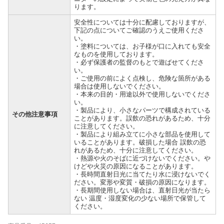
ります。
安全性については十分に配慮しておりますが、
下記の点についてご確認のうえご使用くださ
い。
・塗料については、お子様が口に入れても安全
なものを使用しております。
・必ず保護者の監督のもとで遊ばせてくださ
い。
・ご使用の前によく点検し、危険な箇所がある
場合は使用しないでください。
・本来の目的・用途以外で使用しないでくださ
い。
・製品により、小さなパーツで構成されている
その他注意事項
ことがあります。誤飲の恐れがあるため、十分
に注意してください。
・製品により組み立てに小さな部品を使用して
いることがあります。破損した場合 誤飲の恐
れがあるため、十分に注意してください。
・熱源や火のそばに近づけないでください。や
けどや火災の原因になることがあります。
・長時間直射日光に当てたり水に浸けないでく
ださい。変形や変質・破損の原因になります。
・長期間使用しない場合は、直射日光が当たら
ない 温度・湿度変化の少ない場所で保管して
ください。