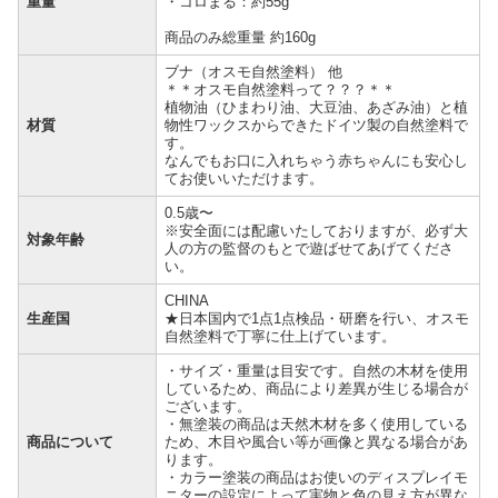
重量
・コロまる：約55g
商品のみ総重量 約160g
ブナ（オスモ自然塗料） 他
＊＊オスモ自然塗料って？？？＊＊
植物油（ひまわり油、大豆油、あざみ油）と植
材質
物性ワックスからできたドイツ製の自然塗料で
す。
なんでもお口に入れちゃう赤ちゃんにも安心し
てお使いいただけます。
0.5歳〜
※安全面には配慮いたしておりますが、必ず大
対象年齢
人の方の監督のもとで遊ばせてあげてくださ
い。
CHINA
生産国
★日本国内で1点1点検品・研磨を行い、オスモ
自然塗料で丁寧に仕上げています。
・サイズ・重量は目安です。自然の木材を使用
しているため、商品により差異が生じる場合が
ございます。
・無塗装の商品は天然木材を多く使用している
商品について
ため、木目や風合い等が画像と異なる場合があ
ります。
・カラー塗装の商品はお使いのディスプレイモ
ニターの設定によって実物と色の見え方が異な