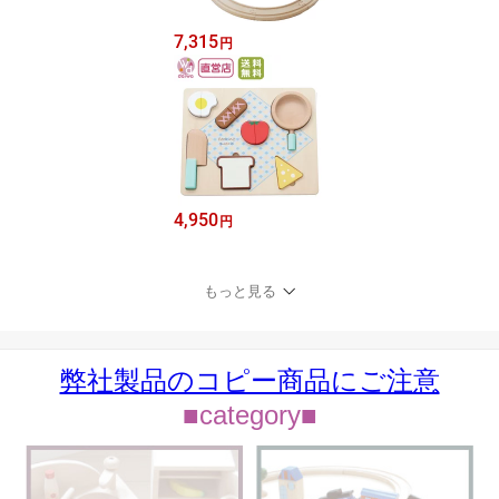
7,315
円
4,950
円
もっと見る
弊社製品のコピー商品にご注意
■category■