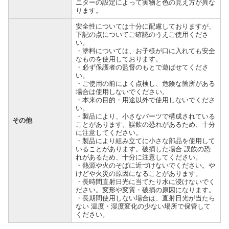
ニターの設定によって実物と色の見え方が異な
ります。
安全性については十分に配慮しておりますが、
下記の点についてご確認のうえご使用くださ
い。
・塗料については、お子様が口に入れても安全
なものを使用しております。
・必ず保護者の監督のもとで遊ばせてくださ
い。
・ご使用の前によく点検し、危険な箇所がある
場合は使用しないでください。
・本来の目的・用途以外で使用しないでくださ
い。
・製品により、小さなパーツで構成されている
その他
ことがあります。誤飲の恐れがあるため、十分
に注意してください。
・製品により組み立てに小さな部品を使用して
いることがあります。破損した場合 誤飲の恐
れがあるため、十分に注意してください。
・熱源や火のそばに近づけないでください。や
けどや火災の原因になることがあります。
・長時間直射日光に当てたり水に浸けないでく
ださい。変形や変質・破損の原因になります。
・長期間使用しない場合は、直射日光が当たら
ない 温度・湿度変化の少ない場所で保管して
ください。