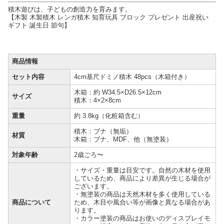
積木遊びは、子どもの創造力を育みます。
【木製 木製積木 レンガ積木 知育玩具 ブロック プレゼント 出産祝い
ギフト 誕生日 節句】
商品情報
セット内容
4cm基尺ドミノ積木 48pcs（木箱付き）
木箱：約 W34.5×D26.5×12cm
サイズ
積木：4×2×8cm
重量
約 3.8kg（化粧箱含む）
積木：ブナ（無垢）
材質
木箱：ブナ、MDF、他（無塗装）
対象年齢
2歳ごろ〜
・サイズ・重量は目安です。自然の木材を使用
しているため、商品により差異が生じる場合が
ございます。
・無塗装の商品は天然木材を多く使用している
商品について
ため、木目や風合い等が画像と異なる場合があ
ります。
・カラー塗装の商品はお使いのディスプレイモ