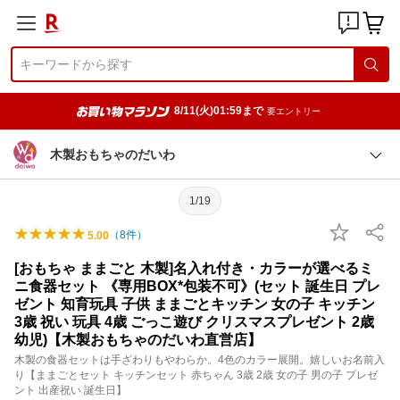
8/11(火)01:59まで
要エントリー
木製おもちゃのだいわ
1/19
（
8
件）
5.00
[おもちゃ ままごと 木製]名入れ付き・カラーが選べるミ
ニ食器セット 《専用BOX*包装不可》(セット 誕生日 プレ
ゼント 知育玩具 子供 ままごとキッチン 女の子 キッチン
3歳 祝い 玩具 4歳 ごっこ遊び クリスマスプレゼント 2歳
幼児)【木製おもちゃのだいわ直営店】
木製の食器セットは手ざわりもやわらか。4色のカラー展開。嬉しいお名前入
り【ままごとセット キッチンセット 赤ちゃん 3歳 2歳 女の子 男の子 プレゼ
ント 出産祝い 誕生日】