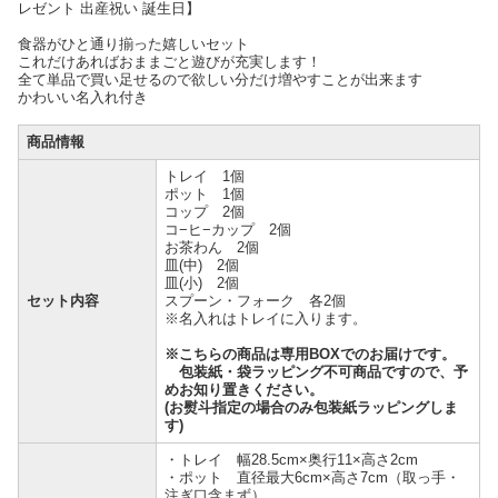
レゼント 出産祝い 誕生日】
食器がひと通り揃った嬉しいセット
これだけあればおままごと遊びが充実します！
全て単品で買い足せるので欲しい分だけ増やすことが出来ます
かわいい名入れ付き
商品情報
トレイ 1個
ポット 1個
コップ 2個
コ−ヒ−カップ 2個
お茶わん 2個
皿(中) 2個
皿(小) 2個
セット内容
スプーン・フォーク 各2個
※名入れはトレイに入ります。
※こちらの商品は専用BOXでのお届けです。
包装紙・袋ラッピング不可商品ですので、予
めお知り置きください。
(お熨斗指定の場合のみ包装紙ラッピングしま
す)
・トレイ 幅28.5cm×奥行11×高さ2cm
・ポット 直径最大6cm×高さ7cm（取っ手・
注ぎ口含まず）