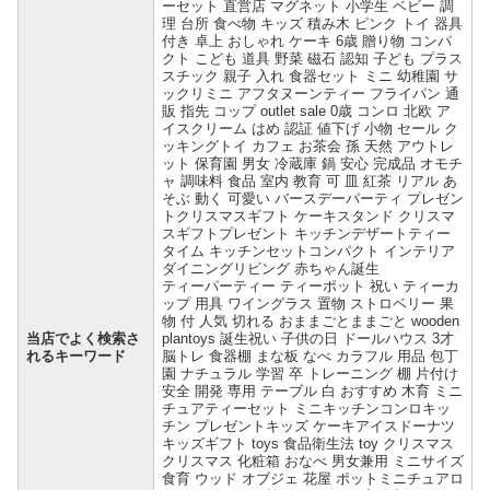
ーセット 直営店 マグネット 小学生 ベビー 調
理 台所 食べ物 キッズ 積み木 ピンク トイ 器具
付き 卓上 おしゃれ ケーキ 6歳 贈り物 コンパ
クト こども 道具 野菜 磁石 認知 子ども プラス
スチック 親子 入れ 食器セット ミニ 幼稚園 サ
ックリミニ アフタヌーンティー フライパン 通
販 指先 コップ outlet sale 0歳 コンロ 北欧 ア
イスクリーム はめ 認証 値下げ 小物 セール ク
ッキングトイ カフェ お茶会 孫 天然 アウトレ
ット 保育園 男女 冷蔵庫 鍋 安心 完成品 オモチ
ャ 調味料 食品 室内 教育 可 皿 紅茶 リアル あ
そぶ 動く 可愛い バースデーパーティ プレゼン
トクリスマスギフト ケーキスタンド クリスマ
スギフトプレゼント キッチンデザートティー
タイム キッチンセットコンパクト インテリア
ダイニングリビング 赤ちゃん誕生
ティーパーティー ティーポット 祝い ティーカ
ップ 用具 ワイングラス 置物 ストロベリー 果
物 付 人気 切れる おままごとままごと wooden
当店でよく検索さ
plantoys 誕生祝い 子供の日 ドールハウス 3才
れるキーワード
脳トレ 食器棚 まな板 なべ カラフル 用品 包丁
園 ナチュラル 学習 卒 トレーニング 棚 片付け
安全 開発 専用 テーブル 白 おすすめ 木育 ミニ
チュアティーセット ミニキッチンコンロキッ
チン プレゼントキッズ ケーキアイスドーナツ
キッズギフト toys 食品衛生法 toy クリスマス
クリスマス 化粧箱 おなべ 男女兼用 ミニサイズ
食育 ウッド オブジェ 花屋 ポットミニチュアロ