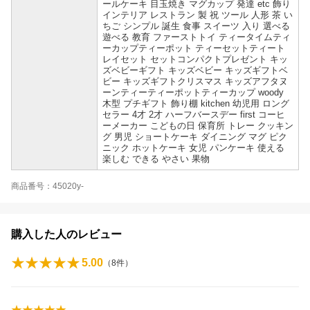
ールケーキ 目玉焼き マグカップ 発達 etc 飾り
インテリア レストラン 製 祝 ツール 人形 茶 い
ちご シンプル 誕生 食事 スイーツ 入り 選べる
遊べる 教育 ファーストトイ ティータイムティ
ーカップティーポット ティーセットティート
レイセット セットコンパクトプレゼント キッ
ズベビーギフト キッズベビー キッズギフトベ
ビー キッズギフトクリスマス キッズアフタヌ
ーンティーティーポットティーカップ woody
木型 プチギフト 飾り棚 kitchen 幼児用 ロング
セラー 4才 2才 ハーフバースデー first コーヒ
ーメーカー こどもの日 保育所 トレー クッキン
グ 男児 ショートケーキ ダイニング マグ ピク
ニック ホットケーキ 女児 パンケーキ 使える
楽しむ できる やさい 果物
商品番号：45020y-
購入した人のレビュー
5.00
（
8
件）