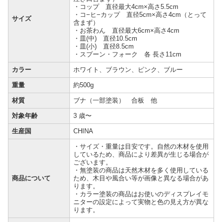
・コップ 直径最大4cm×高さ5.5cm
・コ−ヒ−カップ 直径5cm×高さ4cm（とって
サイズ
含まず）
・お茶わん 直径最大6cm×高さ4cm
・皿(中) 直径10.5cm
・皿(小) 直径8.5cm
・スプーン・フォーク 各 長さ11cm
カラー
ホワイト、ブラウン、ピンク、ブルー
重量
約500g
材質
ブナ（一部塗装） 合板 他
対象年齢
3 歳〜
生産国
CHINA
・サイズ・重量は目安です。自然の木材を使用
しているため、商品により差異が生じる場合が
ございます。
・無塗装の商品は天然木材を多く使用している
商品について
ため、木目や風合い等が画像と異なる場合があ
ります。
・カラー塗装の商品はお使いのディスプレイモ
ニターの設定によって実物と色の見え方が異な
ります。