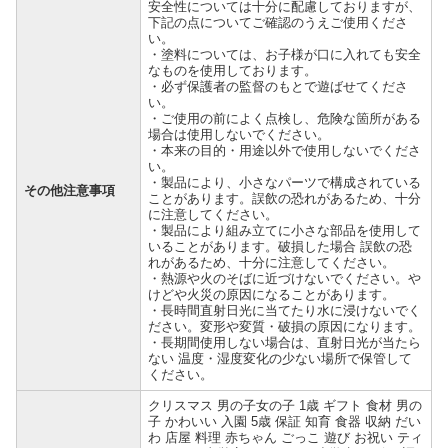
安全性については十分に配慮しておりますが、
下記の点についてご確認のうえご使用くださ
い。
・塗料については、お子様が口に入れても安全
なものを使用しております。
・必ず保護者の監督のもとで遊ばせてくださ
い。
・ご使用の前によく点検し、危険な箇所がある
場合は使用しないでください。
・本来の目的・用途以外で使用しないでくださ
い。
・製品により、小さなパーツで構成されている
その他注意事項
ことがあります。誤飲の恐れがあるため、十分
に注意してください。
・製品により組み立てに小さな部品を使用して
いることがあります。破損した場合 誤飲の恐
れがあるため、十分に注意してください。
・熱源や火のそばに近づけないでください。や
けどや火災の原因になることがあります。
・長時間直射日光に当てたり水に浸けないでく
ださい。変形や変質・破損の原因になります。
・長期間使用しない場合は、直射日光が当たら
ない 温度・湿度変化の少ない場所で保管して
ください。
クリスマス 男の子女の子 1歳 ギフト 食材 男の
子 かわいい 入園 5歳 保証 知育 食器 収納 だい
わ 店屋 料理 赤ちゃん ごっこ 遊び お祝い ティ