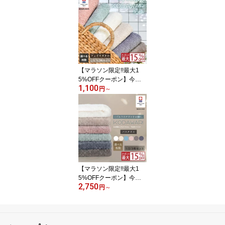
タオル ミニバスタオル
スリム バスタオル セー
ル 吸水 速乾 超ソフト 柔
らかい ヘアドライ 髪用
タオル ドライタオル 時
短 ドライヤーいらず よ
く乾く 洗濯が楽 便利
【マラソン限定!!最大1
5%OFFクーポン】今治
1,100
タオル フェイスタオル
円
～
日本製 今治 タオル ふわ
ふわ まとめ買い 厚手 綿1
00% コットン おしゃれ
ホテル 新生児 ベビー 子
供 吸水 高級 民泊 洗面所
ホテル仕様 ホテルスタイ
ル 自宅用 家庭用 無地 2
枚 3枚 5枚 セット 白
【マラソン限定!!最大1
5%OFFクーポン】今治
2,750
タオル バスタオル 厚手 2
円
～
枚 3枚 セット 60×120 日
本製 今治 ふわふわ まと
め買い 綿100% コットン
ホテル 新生児 ベビー 子