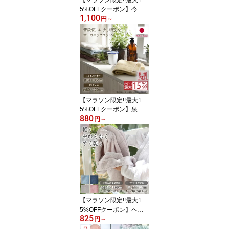
【マラソン限定!!最大1
5%OFFクーポン】今治
1,100
タオル バスタオル フェ
円
～
イスタオル ふわふわ 日
本製 まとめ買い 今治 タ
オル 厚手 綿100% コッ
トン ホテル 新生児 ベビ
ー 子供 吸水 高級 民泊 洗
面所 ホテル仕様 ホテル
スタイル 自宅用 家庭用
無地 おしゃれ 2枚 3枚
【マラソン限定!!最大1
5%OFFクーポン】泉州
880
タオル バスタオル フェ
円
～
イスタオル オーガニック
コットン タオル オーガ
ニックタオル 日本製 綿1
00% 赤ちゃん ベビー 安
心 吸水 無地 速乾 清潔 ま
とめ買い オーガニック
コットン 綿 中厚 おしゃ
れ ホワイト ベージュ
【マラソン限定!!最大1
5%OFFクーポン】ヘア
825
ドライタオル マイクロフ
円
～
ァイバータオル フェイス