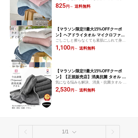
にあてるだけ しっかり吸水してくれる極細
825
速乾 超ソフト 柔らかい ヘアドライ ヘ
送料無料
円
～
繊維のマイクロファイバータオル 摩擦が減
アタオル ドライタオル 時短 ドライヤー
ると肌へのストレスも少なく優しいタオル
短縮 よく乾く 洗濯が楽 便利 タイパ タ
です
イムパフォーマンス
【マラソン限定!!最大15%OFFクーポ
ン】ヘアドライタオル マイクロファイ
ごしごしと擦らなくても素肌にふれて身体
バータオル ミニバスタオル スリムバス
にあてるだけ しっかり吸水してくれる極細
1,100
タオル 吸水 速乾 超ソフト 柔らかい セ
送料無料
円
～
繊維のマイクロファイバータオル 摩擦が減
ール ヘアドライ ヘアタオル ドライタオ
ると肌へのストレスも少なく優しいタオル
ル 時短 ドライヤー よく乾く 洗濯が楽
です
便利 タイパ
【マラソン限定!!最大15%OFFクーポ
ン】【正規販売店】消臭抗菌 タオル ハ
気になる悩みも解決、消臭・抗菌タオル パ
ンカチ バスタオル フェイスタオル 今治
イルにトリポーラス糸を使用 糸にこだわっ
2,530
タオル 今治謹製 トリポーラス ハンカチ
送料無料
円
～
た吸水力のあるタオル 機能性は洗濯後も効
タオル ブラック 黒 モノトーン 日本製
果が持続。 部屋干しやスポーツの時にも
今治 中厚 ホテルライク ホテルスタイル
おしゃれ メンズ 男性 吸水
1/1