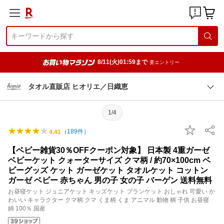
8/11(火)01:59まで
要エントリー
タオル直販店 ヒオリエ／日織恵
1/4
（
189
件）
4.41
【ベビー雑貨30％OFFクーポン対象】 日本製 4重ガーゼ
ベビーケット クォーターサイズ クマ柄 / 約70×100cm ベ
ビーグッズ ケット ガーゼケット タオルケット コットン
ガーゼ ベビー 赤ちゃん 男の子 女の子 バーゲン 送料無料
お昼寝ケット ジュニアケット キッズケット ブランケット おしゃれ 可愛い か
わいい キャラクター クマ柄 クマ くま柄 くま アニマル 動物 柄 子供 お昼寝
綿 100％ 国産