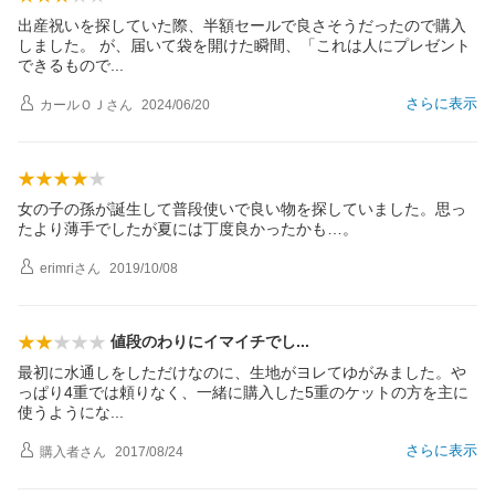
出産祝いを探していた際、半額セールで良さそうだったので購入
しました。 が、届いて袋を開けた瞬間、「これは人にプレゼント
できるもの
で
さらに表示
カールＯＪ
さん
2024/06/20
女の子の孫が誕生して普段使いで良い物を探していました。思っ
たより薄手でしたが夏には丁度良かったかも…。
erimri
さん
2019/10/08
値段のわりにイマイチで
し
最初に水通しをしただけなのに、生地がヨレてゆがみました。や
っぱり4重では頼りなく、一緒に購入した5重のケットの方を主に
使うように
な
さらに表示
購入者
さん
2017/08/24