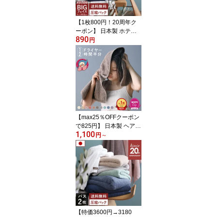
【1枚800円！20周年ク
ーポン】 日本製 ホテル
890
スタイルタオル ビッグフ
円
ェイスタオル 【圧縮】
【お試しSALE】 楽天1
位受賞 / 約40×100cm タ
オル 小さめ バスタオル
厚手 吸水 1枚 ポイント消
化 SALE 送料無料 メディ
ア掲載
【max25％OFFクーポン
で825円】 日本製 ヘアド
1,100
ライタオル 綿100% ハー
円
～
ビー Halfbe 楽天1位 / シ
ルクプロテイン ドライヤ
ー時間半分 【オギャ子さ
ん×ヒオリエ ROOMコラ
ボ】タオル 1枚 バーゲン
送料無料
【特価3600円→3180