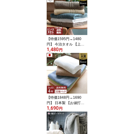
今治 タオル 吸水 速乾 1
枚 ポイント消化 SALE 送
料無料
【特価1595円→1480
円】 今治タオル 【上
1,480
質】 ミニバスタオル ホ
円
テルズ HOTEL'S 【お試
しSALE】 / 約45×100cm
日本製 今治 タオル 小さ
め バスタオル 厚手 吸水
ギフト 1枚 SALE 送料無
料
【特価1848円→1690
円】 日本製 【お値打
1,690
ち】 フェイスタオル 4枚
円
同色セット 【圧縮】 デ
イリータオル 楽天1位 /
約34×85cm タオル 吸水
速乾 セット まとめ買い