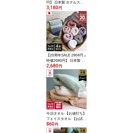
円】 日本製 ホテルスタ
3,180
イルタオル バスタオル 2
円
枚同色セット 【圧縮】
楽天1位受賞 / 約60×130c
m タオル 厚手 吸水 セッ
ト まとめ買い 福袋 lt SA
LE バーゲン 送料無料 メ
ディア掲載
【20周年SALE 2904円→
特価2680円】 日本製 ホ
2,680
テルスタイルタオル スタ
円
ンダード フェイスタオル
4枚同色セット 楽天1位
受賞 / 約34×86cm タオル
厚手 吸水 ギフト セット
まとめ買い 福袋 SALE バ
ーゲン 送料無料 メディ
ア掲載
今治タオル 【お値打ち】
フェイスタオル 【お試し
860
SALE】 リバース 楽天1
円
位 / 約34×80cm 日本製