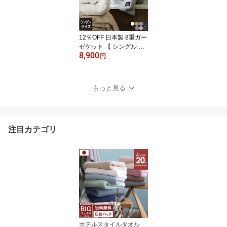
福袋 SALE バーゲン 送料
無料
12％OFF 日本製 8重ガー
ゼケット 【 シングル 】 /
8,900
約140×200cm 寝具 ケッ
円
ト ガーゼケット タオル
ケット ブランケット 布
団 掛け布団 綿100％ 春
もっと見る
夏 秋 冬 とろ〜り 柔らか
ギフト SALE バーゲン 送
料無料
注目カテゴリ
ホテルスタイルタオル